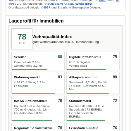
de/by-2-0
; Schutzgebiete: ©
Bundesamt für Naturschutz (BfN)
;
Grundwasser/Geologie: ©
BGR
und Staatliche Geologische Dienste.
Lageprofil für Immobilien
78
Wohnqualität-Index
gute Wohnqualität aus 100 % Datenabdeckung.
/100
68
75
Schulen
Digitale Infrastruktur
Grundschule 2,1 km,
93,2 % Gigabit-
weiterführend 2,2 km
Verfügbarkeit
83
80
Wohnungsmarkt
Alltagsversorgung
4,99 €/m² Miete, 6,2 %
Supermarkt 4,7 Min., Notfall
Leerstand
16,9 Min., Schwimmbad 5,9
Min.
76
72
INKAR-Erreichbarkeit
Standortmarkt
Hausarzt 899 m, Apotheke
Kaufkraft 30.206 EUR/Ew.,
706 m, Grundschule 1,8
Steuerkraft 673 EUR/Ew.,
km, Autobahn 9,0 Min.
Einzelhandel 8.378
EUR/Ew.
78
76
Regionale Sozialstruktur
Fernstraßenumfeld