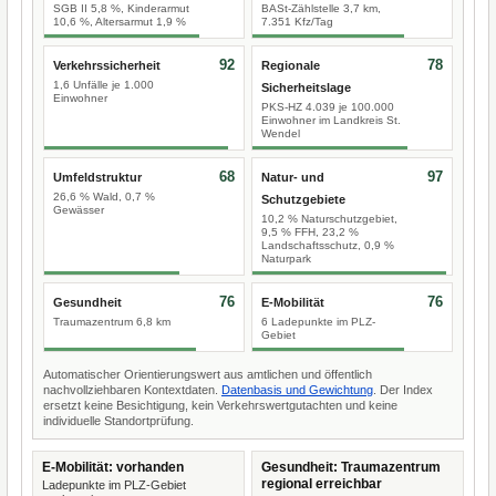
SGB II 5,8 %, Kinderarmut
BASt-Zählstelle 3,7 km,
10,6 %, Altersarmut 1,9 %
7.351 Kfz/Tag
92
78
Verkehrssicherheit
Regionale
1,6 Unfälle je 1.000
Sicherheitslage
Einwohner
PKS-HZ 4.039 je 100.000
Einwohner im Landkreis St.
Wendel
68
97
Umfeldstruktur
Natur- und
26,6 % Wald, 0,7 %
Schutzgebiete
Gewässer
10,2 % Naturschutzgebiet,
9,5 % FFH, 23,2 %
Landschaftsschutz, 0,9 %
Naturpark
76
76
Gesundheit
E-Mobilität
Traumazentrum 6,8 km
6 Ladepunkte im PLZ-
Gebiet
Automatischer Orientierungswert aus amtlichen und öffentlich
nachvollziehbaren Kontextdaten.
Datenbasis und Gewichtung
. Der Index
ersetzt keine Besichtigung, kein Verkehrswertgutachten und keine
individuelle Standortprüfung.
E-Mobilität: vorhanden
Gesundheit: Traumazentrum
regional erreichbar
Ladepunkte im PLZ-Gebiet