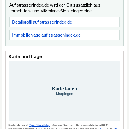
Auf strassenindex.de wird der Ort zusätzlich aus
Immobilien- und Mikrolage-Sicht eingeordnet.
Detailprofil auf strassenindex.de
Immobilienlage auf strassenindex.de
Karte und Lage
Karte laden
Marpingen
Kartendaten ©
OpenStreetMap
. Weitere Grenzen: Bundeswahlleiterin/BKG
Wahlkreisgeometrie 2024, dl-de/by-2-0. Kartenlayer: Starkregen: ©
BKG
(2026)
dl-