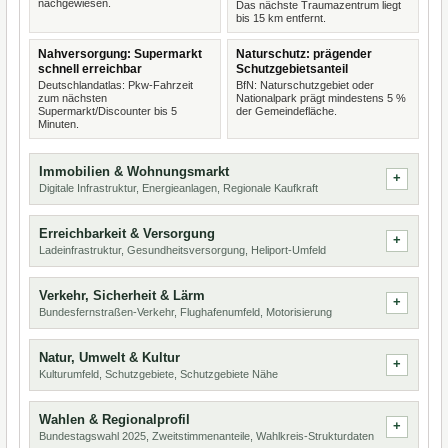
nachgewiesen.
Das nächste Traumazentrum liegt
bis 15 km entfernt.
Nahversorgung: Supermarkt
Naturschutz: prägender
schnell erreichbar
Schutzgebietsanteil
Deutschlandatlas: Pkw-Fahrzeit
BfN: Naturschutzgebiet oder
zum nächsten
Nationalpark prägt mindestens 5 %
Supermarkt/Discounter bis 5
der Gemeindefläche.
Minuten.
Immobilien & Wohnungsmarkt
Digitale Infrastruktur, Energieanlagen, Regionale Kaufkraft
Erreichbarkeit & Versorgung
Ladeinfrastruktur, Gesundheitsversorgung, Heliport-Umfeld
Verkehr, Sicherheit & Lärm
Bundesfernstraßen-Verkehr, Flughafenumfeld, Motorisierung
Natur, Umwelt & Kultur
Kulturumfeld, Schutzgebiete, Schutzgebiete Nähe
Wahlen & Regionalprofil
Bundestagswahl 2025, Zweitstimmenanteile, Wahlkreis-Strukturdaten