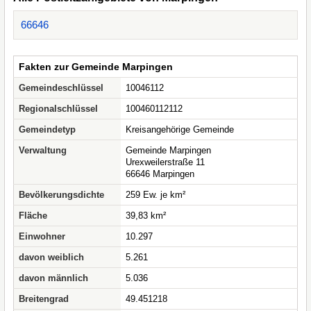
66646
Fakten zur Gemeinde Marpingen
Gemeindeschlüssel
10046112
Regionalschlüssel
100460112112
Gemeindetyp
Kreisangehörige Gemeinde
Verwaltung
Gemeinde Marpingen
Urexweilerstraße 11
66646 Marpingen
Bevölkerungsdichte
259 Ew. je km²
Fläche
39,83 km²
Einwohner
10.297
davon weiblich
5.261
davon männlich
5.036
Breitengrad
49.451218