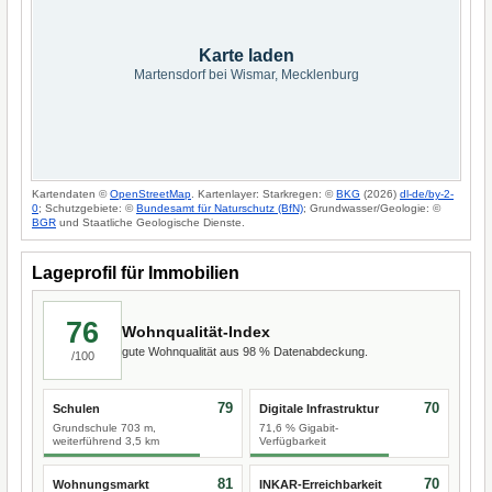
Karte laden
Martensdorf bei Wismar, Mecklenburg
Kartendaten ©
OpenStreetMap
. Kartenlayer: Starkregen: ©
BKG
(2026)
dl-de/by-2-
0
; Schutzgebiete: ©
Bundesamt für Naturschutz (BfN)
; Grundwasser/Geologie: ©
BGR
und Staatliche Geologische Dienste.
Lageprofil für Immobilien
76
Wohnqualität-Index
gute Wohnqualität aus 98 % Datenabdeckung.
/100
79
70
Schulen
Digitale Infrastruktur
Grundschule 703 m,
71,6 % Gigabit-
weiterführend 3,5 km
Verfügbarkeit
81
70
Wohnungsmarkt
INKAR-Erreichbarkeit