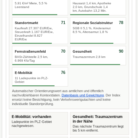
5,91 €/m² Miete, 5,5 %
Hausarzt 1,4 km, Apotheke
Leerstand
2,0 km, Grundschule 1,4
km, Autobahn 13,2 Min.
71
78
Standortmarkt
Regionale Sozialstruktur
Kaufkraft 27.307 EUR/Ew.,
SGB II 5,1 %, Kinderarmut
Steuerkraft 1.167 EUR/Ew.,
8,5 %, Altersarmut 1,8 %
Einzelhandel 8.827
EUR/Ew.
70
90
Fernstraßenumfeld
Gesundheit
BASt-Zählstelle 2,5 km,
Traumazentrum 2,8 km
6.969 Kfz/Tag
76
E-Mobilität
11 Ladepunkte im PLZ-
Gebiet
Automatischer Orientierungswert aus amtlichen und öffentlich
nachvollziehbaren Kontextdaten.
Datenbasis und Gewichtung
. Der Index
ersetzt keine Besichtigung, kein Verkehrswertgutachten und keine
individuelle Standortprüfung.
E-Mobilität: vorhanden
Gesundheit: Traumazentrum
in der Nähe
Ladepunkte im PLZ-Gebiet
nachgewiesen.
Das nächste Traumazentrum liegt
bis 5 km entfernt.