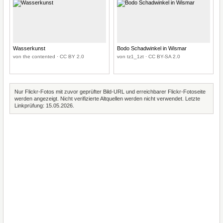
Wasserkunst
Bodo Schadwinkel in Wismar
von the contented · CC BY 2.0
von tz1_1zt · CC BY-SA 2.0
Nur Flickr-Fotos mit zuvor geprüfter Bild-URL und erreichbarer Flickr-Fotoseite
werden angezeigt. Nicht verifizierte Altquellen werden nicht verwendet. Letzte
Linkprüfung: 15.05.2026.