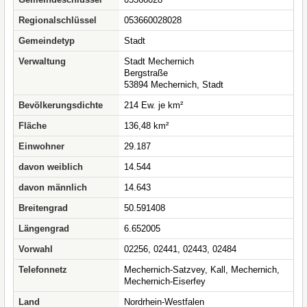
Regionalschlüssel
053660028028
Gemeindetyp
Stadt
Verwaltung
Stadt Mechernich
Bergstraße
53894 Mechernich, Stadt
Bevölkerungsdichte
214 Ew. je km²
Fläche
136,48 km²
Einwohner
29.187
davon weiblich
14.544
davon männlich
14.643
Breitengrad
50.591408
Längengrad
6.652005
Vorwahl
02256, 02441, 02443, 02484
Telefonnetz
Mechernich-Satzvey, Kall, Mechernich,
Mechernich-Eiserfey
Land
Nordrhein-Westfalen