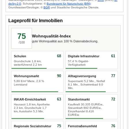
de/by-2-0
; Schutzgebiete: ©
Bundesamt für Naturschutz (BfN)
;
Grundwasser/Geologie: ©
BGR
und Staatliche Geologische Dienste.
Lageprofil für Immobilien
75
Wohnqualität-Index
gute Wohnqualität aus 100 % Datenabdeckung.
/100
68
61
Schulen
Digitale Infrastruktur
Grundschule 1,8 km,
57,4 % Gigabit-
weiterführend 2,2 km
Verfügbarkeit
90
77
Wohnungsmarkt
Alltagsversorgung
5,89 €/m² Miete, 2,9 %
Supermarkt 5,2 Min., Notfall
Leerstand
8,1 Min., Schwimmbad 9,0
Min.
63
72
INKAR-Erreichbarkeit
Standortmarkt
Hausarzt 1,8 km, Apotheke
Kaufkraft 30.335 EUR/Ew.,
2,3 km, Grundschule 1,7
Steuerkraft 892 EUR/Ew.,
km, Autobahn 5,3 Min.
Einzelhandel 8.416
EUR/Ew.
75
76
Regionale Sozialstruktur
Fernstraßenumfeld