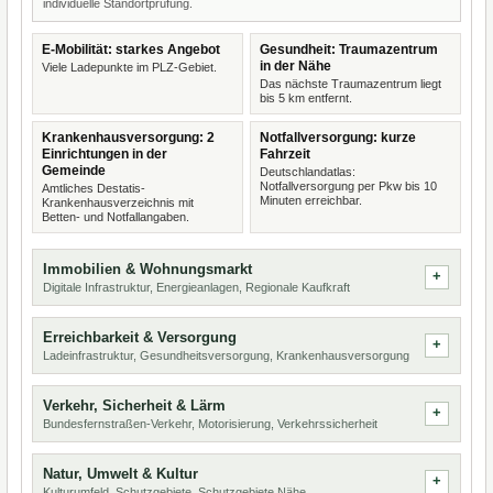
individuelle Standortprüfung.
E-Mobilität: starkes Angebot
Gesundheit: Traumazentrum
in der Nähe
Viele Ladepunkte im PLZ-Gebiet.
Das nächste Traumazentrum liegt
bis 5 km entfernt.
Krankenhausversorgung: 2
Notfallversorgung: kurze
Einrichtungen in der
Fahrzeit
Gemeinde
Deutschlandatlas:
Notfallversorgung per Pkw bis 10
Amtliches Destatis-
Minuten erreichbar.
Krankenhausverzeichnis mit
Betten- und Notfallangaben.
Immobilien & Wohnungsmarkt
Digitale Infrastruktur, Energieanlagen, Regionale Kaufkraft
Erreichbarkeit & Versorgung
Ladeinfrastruktur, Gesundheitsversorgung, Krankenhausversorgung
Verkehr, Sicherheit & Lärm
Bundesfernstraßen-Verkehr, Motorisierung, Verkehrssicherheit
Natur, Umwelt & Kultur
Kulturumfeld, Schutzgebiete, Schutzgebiete Nähe