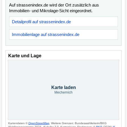
Auf strassenindex.de wird der Ort zusätzlich aus
Immobilien- und Mikrolage-Sicht eingeordnet.
Detailprofil auf strassenindex.de
Immobilienlage auf strassenindex.de
Karte und Lage
Karte laden
Mechernich
Kartendaten ©
OpenStreetMap
. Weitere Grenzen: Bundeswahlleiterin/BKG
Wahlkreisgeometrie 2024, dl-de/by-2-0. Kartenlayer: Starkregen: ©
BKG
(2026)
dl-