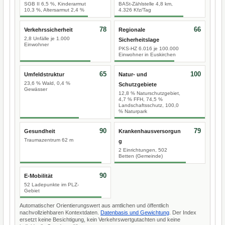
SGB II 6,5 %, Kinderarmut
BASt-Zählstelle 4,8 km,
10,3 %, Altersarmut 2,4 %
4.326 Kfz/Tag
78
66
Verkehrssicherheit
Regionale
2,8 Unfälle je 1.000
Sicherheitslage
Einwohner
PKS-HZ 6.016 je 100.000
Einwohner in Euskirchen
65
100
Umfeldstruktur
Natur- und
23,6 % Wald, 0,4 %
Schutzgebiete
Gewässer
12,8 % Naturschutzgebiet,
4,7 % FFH, 74,5 %
Landschaftsschutz, 100,0
% Naturpark
90
79
Gesundheit
Krankenhausversorgun
Traumazentrum 62 m
g
2 Einrichtungen, 502
Betten (Gemeinde)
90
E-Mobilität
52 Ladepunkte im PLZ-
Gebiet
Automatischer Orientierungswert aus amtlichen und öffentlich
nachvollziehbaren Kontextdaten.
Datenbasis und Gewichtung
. Der Index
ersetzt keine Besichtigung, kein Verkehrswertgutachten und keine