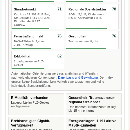
71
78
Standortmarkt
Regionale Sozialstruktur
Kaufkraft 27.307 EUR/Ew.,
SGB II 5,1 %, Kinderarmut
Steuerkraft 1.167 EUR/Ew.,
8,5 %, Altersarmut 1,8 %
Einzelhandel 8.827
EUR/Ew.
76
76
Fernstraßenumfeld
Gesundheit
BASt-Zählstelle 3,4 km,
Traumazentrum 8,4 km
2.407 Kfz/Tag
62
E-Mobilität
2 Ladepunkte im PLZ-
Gebiet
Automatischer Orientierungswert aus amtlichen und öffentlich
nachvollziehbaren Kontextdaten.
Datenbasis und Gewichtung
. Der Index
ersetzt keine Besichtigung, kein Verkehrswertgutachten und keine
individuelle Standortprüfung.
E-Mobilität: vorhanden
Gesundheit: Traumazentrum
regional erreichbar
Ladepunkte im PLZ-Gebiet
nachgewiesen.
Das nächste Traumazentrum liegt
bis 15 km entfernt.
Breitband: gute Gigabit-
Energieanlagen: 1.191 aktive
Verfügbarkeit
MaStR-Einheiten