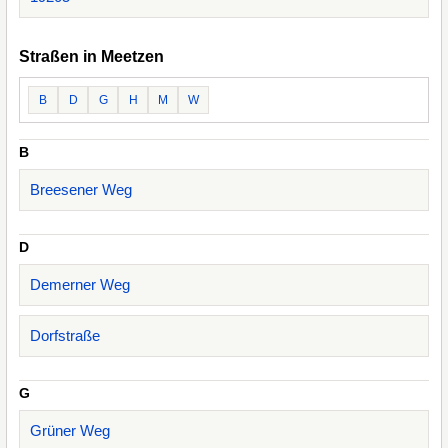
Straßen in Meetzen
B
D
G
H
M
W
B
Breesener Weg
D
Demerner Weg
Dorfstraße
G
Grüner Weg