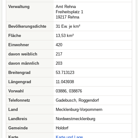
Verwaltung
Amt Rehna
Freiheitsplatz 1
19217 Rehna
Bevölkerungsdichte
31 Ew. je km²
Fläche
13,53 km²
Einwohner
420
davon weiblich
217
davon männlich
203
Breitengrad
53.713123
Längengrad
11.043938
Vorwahl
03886, 038876
Telefonnetz
Gadebusch, Roggendorf
Land
Mecklenburg-Vorpommern
Landkreis
Nordwestmecklenburg
Gemeinde
Holdorf
Karte
Karte und Lage