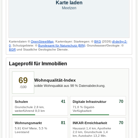
Karte laden
Meetzen
Kartendaten ©
OpenStreetMap
. Kartenlayer: Starkregen: ©
BKG
(2026)
dl-de/by-2-
0
; Schutzgebiete: ©
Bundesamt für Naturschutz (BfN)
; Grundwasser/Geologie: ©
BGR
und Staatliche Geologische Dienste.
Lageprofil für Immobilien
69
Wohnqualität-Index
solide Wohnqualität aus 98 % Datenabdeckung.
/100
41
70
Schulen
Digitale Infrastruktur
Grundschule 2,8 km,
71,6 % Gigabit-
weiterführend 9,0 km
Verfügbarkeit
81
70
Wohnungsmarkt
INKAR-Erreichbarkeit
5,91 €/m² Miete, 5,5 %
Hausarzt 1,4 km, Apotheke
Leerstand
2,0 km, Grundschule 1,4
km, Autobahn 13,2 Min.