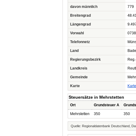
davon männlich
779
Breitengrad
48.4
Längengrad
9.49
Vorwahl
0738
Telefonnetz
Müns
Land
Bade
Regierungsbezirk
Reg.
Landkreis
Reut
Gemeinde
Mehr
Karte
Kart
Steuersätze in Mehrstetten
Ort
Grundsteuer A
Grunds
Mehrstetten
350
350
Quelle: Regionaldatenbank Deutschland, Dat