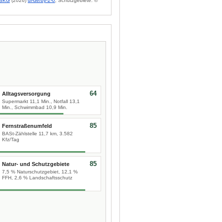
BKG
(2026)
dl-de/by-2-0
; Schutzgebiete: ©
64
Alltagsversorgung
Supermarkt 11,1 Min., Notfall 13,1
Min., Schwimmbad 10,9 Min.
85
Fernstraßenumfeld
BASt-Zählstelle 11,7 km, 3.582
Kfz/Tag
85
Natur- und Schutzgebiete
7,5 % Naturschutzgebiet, 12,1 %
FFH, 2,6 % Landschaftsschutz