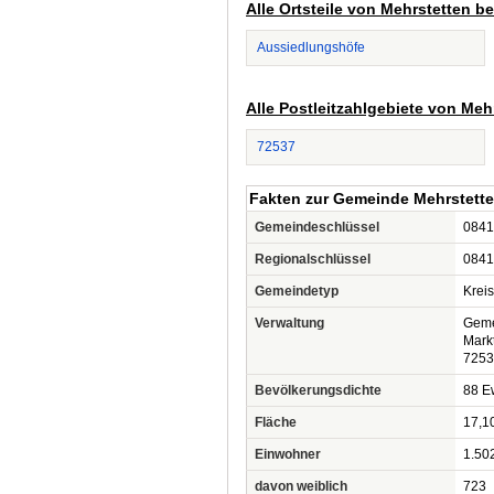
Alle Ortsteile von Mehrstetten 
Aussiedlungshöfe
Alle Postleitzahlgebiete von Me
72537
Fakten zur Gemeinde Mehrstett
Gemeindeschlüssel
0841
Regionalschlüssel
0841
Gemeindetyp
Krei
Verwaltung
Geme
Markt
7253
Bevölkerungsdichte
88 Ew
Fläche
17,1
Einwohner
1.50
davon weiblich
723