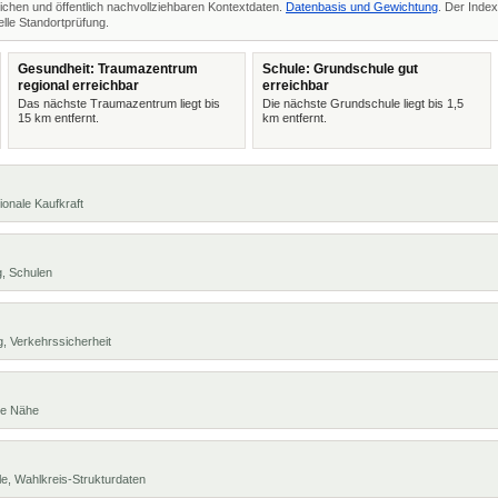
ichen und öffentlich nachvollziehbaren Kontextdaten.
Datenbasis und Gewichtung
. Der Index
lle Standortprüfung.
Gesundheit: Traumazentrum
Schule: Grundschule gut
regional erreichbar
erreichbar
Das nächste Traumazentrum liegt bis
Die nächste Grundschule liegt bis 1,5
15 km entfernt.
km entfernt.
ionale Kaufkraft
g, Schulen
, Verkehrssicherheit
te Nähe
e, Wahlkreis-Strukturdaten