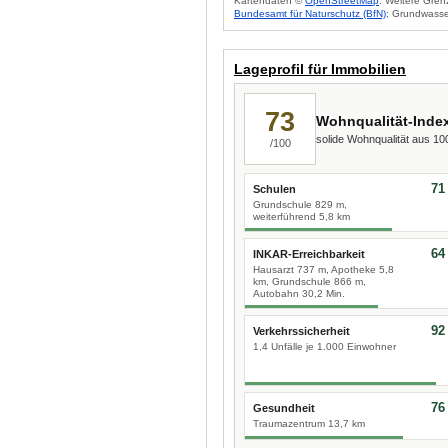
Kartendaten ©
OpenStreetMap
. Weitere Gren
Bundesamt für Naturschutz (BfN)
; Grundwasse
Lageprofil für Immobilien
73
Wohnqualität-Inde
solide Wohnqualität aus 1
/100
71
Schulen
Grundschule 829 m,
weiterführend 5,8 km
64
INKAR-Erreichbarkeit
Hausarzt 737 m, Apotheke 5,8
km, Grundschule 866 m,
Autobahn 30,2 Min.
92
Verkehrssicherheit
1,4 Unfälle je 1.000 Einwohner
76
Gesundheit
Traumazentrum 13,7 km