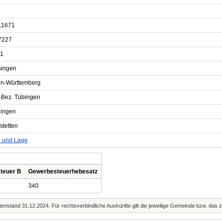
11671
7227
1
ingen
n-Württemberg
-Bez. Tübingen
lingen
stetten
e und Lage
teuer B
Gewerbesteuerhebesatz
340
enstand 31.12.2024. Für rechtsverbindliche Auskünfte gilt die jeweilige Gemeinde bzw. das 