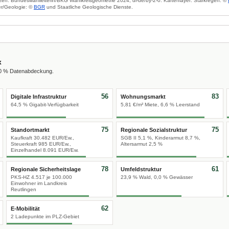
zen: Bundeswahlleiterin/BKG Wahlkreisgeometrie 2024, dl-de/by-2-0. Kartenlayer: Starkregen: ©
r/Geologie: ©
BGR
und Staatliche Geologische Dienste.
x
00 % Datenabdeckung.
56
83
Digitale Infrastruktur
Wohnungsmarkt
64,5 % Gigabit-Verfügbarkeit
5,81 €/m² Miete, 6,6 % Leerstand
75
75
Standortmarkt
Regionale Sozialstruktur
Kaufkraft 30.482 EUR/Ew.,
SGB II 5,1 %, Kinderarmut 8,7 %,
Steuerkraft 985 EUR/Ew.,
Altersarmut 2,5 %
Einzelhandel 8.091 EUR/Ew.
78
61
Regionale Sicherheitslage
Umfeldstruktur
PKS-HZ 4.517 je 100.000
23,9 % Wald, 0,0 % Gewässer
Einwohner im Landkreis
Reutlingen
62
E-Mobilität
2 Ladepunkte im PLZ-Gebiet