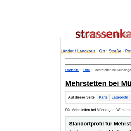
Länder / Landkreis
·
Ort
·
Straße
·
Pos
Startseite
Orte
Mehrstetten bei Münsing
Mehrstetten bei M
Auf dieser Seite
Karte
Lageprofil
Für Mehrstetten bei Münsingen, Württember
Standortprofil für Mehr