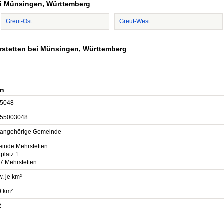
bei Münsingen, Württemberg
Greut-Ost
Greut-West
hrstetten bei Münsingen, Württemberg
en
5048
55003048
sangehörige Gemeinde
inde Mehrstetten
platz 1
7 Mehrstetten
. je km²
0 km²
2