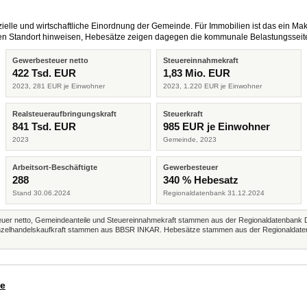
elle und wirtschaftliche Einordnung der Gemeinde. Für Immobilien ist das ein Mak
eren Standort hinweisen, Hebesätze zeigen dagegen die kommunale Belastungsseit
Gewerbesteuer netto
Steuereinnahmekraft
422 Tsd. EUR
1,83 Mio. EUR
2023, 281 EUR je Einwohner
2023, 1.220 EUR je Einwohner
Realsteueraufbringungskraft
Steuerkraft
841 Tsd. EUR
985 EUR je Einwohner
2023
Gemeinde, 2023
Arbeitsort-Beschäftigte
Gewerbesteuer
288
340 % Hebesatz
Stand 30.06.2024
Regionaldatenbank 31.12.2024
r netto, Gemeindeanteile und Steuereinnahmekraft stammen aus der Regionaldatenbank 
 Einzelhandelskaufkraft stammen aus BBSR INKAR. Hebesätze stammen aus der Regionaldate
de