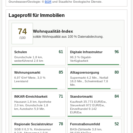
Grundwasser/Geologie: ©
BGR
und Staatliche Geologische Dienste.
Lageprofil für Immobilien
74
Wohnqualität-Index
solide Wohnqualität aus 100 % Datenabdeckung.
/100
61
96
Schulen
Digitale Infrastruktur
Grundschule 1,8 km,
96,3 % Gigabit-
weiterführend 2,6 km
Verfügbarkeit
85
80
Wohnungsmarkt
Alltagsversorgung
6,97 €/m² Miete, 3,0 %
Supermarkt 4,2 Min., Notfall
Leerstand
16,0 Min., Schwimmbad 7,6
Min.
71
84
INKAR-Erreichbarkeit
Standortmarkt
Hausarzt 1,8 km, Apotheke
Kaufkraft 35.773 EUR/Ew.,
2,0 km, Grundschule 1,8
Steuerkraft 972 EUR/Ew.,
km, Autobahn 5,9 Min.
Einzelhandel 9.142
EUR/Ew.
78
52
Regionale Sozialstruktur
Fernstraßenumfeld
SGB II 6,3 %, Kinderarmut
BASt-Zählstelle 3,8 km,
9,2 %, Altersarmut 1,9 %
96.029 Kfz/Tag