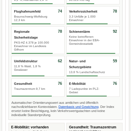
74
78
Flughafenumfeld
Verkehrssicherheit
Braunschweig-Wolfsburg
3,3 Unfälle je 1.000
12,3 km
Einwohner
78
92
Regionale
Schienenlärm
Keine betroffenen
Sicherheitslage
Einwohner in der EBA-
PKS-HZ 4.378 je 100.000
Gemeindestatistik
Einwohner im Landkreis
Gifhorn
62
59
Umfeldstruktur
Natur- und
11,8 % Wald, 1,8 %
Schutzgebiete
Gewässer
13,6 % Landschaftsschutz
76
76
Gesundheit
E-Mobilität
Traumazentrum 9,7 km
7 Ladepunkte im PLZ-
Gebiet
Automatischer Orientierungswert aus amtlichen und öffentlich
nachvollziehbaren Kontextdaten.
Datenbasis und Gewichtung
. Der Index
ersetzt keine Besichtigung, kein Verkehrswertgutachten und keine
individuelle Standortprüfung.
E-Mobilität: vorhanden
Gesundheit: Traumazentrum