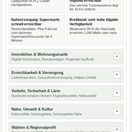
regional erreichbar
Ladepunkte im PLZ-Gebiet
nachgewiesen.
Das nächste Traumazentrum liegt
bis 15 km entfernt.
Nahversorgung: Supermarkt
Breitband: sehr hohe Gigabit-
schnell erreichbar
Verfügbarkeit
Deutschlandatlas: Pkw-Fahrzeit
Mindestens 90 % der Haushalte
zum nächsten
erreichen 1.000 Mbit/s oder mehr.
Supermarkt/Discounter bis 5
Minuten.
Immobilien & Wohnungsmarkt
Digitale Infrastruktur, Energieanlagen, Regionale Kaufkraft
Erreichbarkeit & Versorgung
Ladeinfrastruktur, Gesundheitsversorgung, Heliport-Umfeld
Verkehr, Sicherheit & Lärm
Bundesfernstraßen-Verkehr, Flughafenumfeld, Hafenumfeld
Natur, Umwelt & Kultur
Kulturumfeld, Schutzgebiete, Schutzgebiete Nähe
Wahlen & Regionalprofil