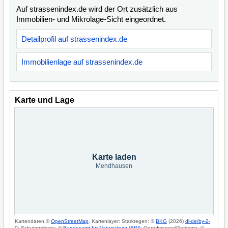
Auf strassenindex.de wird der Ort zusätzlich aus
Immobilien- und Mikrolage-Sicht eingeordnet.
Detailprofil auf strassenindex.de
Immobilienlage auf strassenindex.de
Karte und Lage
Karte laden
Mendhausen
Kartendaten ©
OpenStreetMap
. Kartenlayer: Starkregen: ©
BKG
(2026)
dl-de/by-2-
0
; Schutzgebiete: ©
Bundesamt für Naturschutz (BfN)
; Grundwasser/Geologie: ©