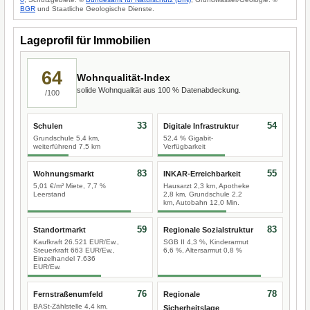
BGR
und Staatliche Geologische Dienste.
Lageprofil für Immobilien
64
Wohnqualität-Index
solide Wohnqualität aus 100 % Datenabdeckung.
/100
33
54
Schulen
Digitale Infrastruktur
Grundschule 5,4 km,
52,4 % Gigabit-
weiterführend 7,5 km
Verfügbarkeit
83
55
Wohnungsmarkt
INKAR-Erreichbarkeit
5,01 €/m² Miete, 7,7 %
Hausarzt 2,3 km, Apotheke
Leerstand
2,8 km, Grundschule 2,2
km, Autobahn 12,0 Min.
59
83
Standortmarkt
Regionale Sozialstruktur
Kaufkraft 26.521 EUR/Ew.,
SGB II 4,3 %, Kinderarmut
Steuerkraft 663 EUR/Ew.,
6,6 %, Altersarmut 0,8 %
Einzelhandel 7.636
EUR/Ew.
76
78
Fernstraßenumfeld
Regionale
BASt-Zählstelle 4,4 km,
Sicherheitslage