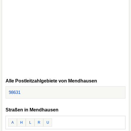
Alle Postleitzahlgebiete von Mendhausen
98631
Straßen in Mendhausen
A
H
L
R
U