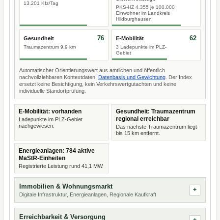
13.201 Kfz/Tag
PKS-HZ 4.355 je 100.000
Einwohner im Landkreis
Hildburghausen
76
62
Gesundheit
E-Mobilität
Traumazentrum 9,9 km
3 Ladepunkte im PLZ-
Gebiet
Automatischer Orientierungswert aus amtlichen und öffentlich
nachvollziehbaren Kontextdaten.
Datenbasis und Gewichtung
. Der Index
ersetzt keine Besichtigung, kein Verkehrswertgutachten und keine
individuelle Standortprüfung.
E-Mobilität: vorhanden
Gesundheit: Traumazentrum
regional erreichbar
Ladepunkte im PLZ-Gebiet
nachgewiesen.
Das nächste Traumazentrum liegt
bis 15 km entfernt.
Energieanlagen: 784 aktive
MaStR-Einheiten
Registrierte Leistung rund 41,1 MW.
Immobilien & Wohnungsmarkt
Digitale Infrastruktur, Energieanlagen, Regionale Kaufkraft
Erreichbarkeit & Versorgung