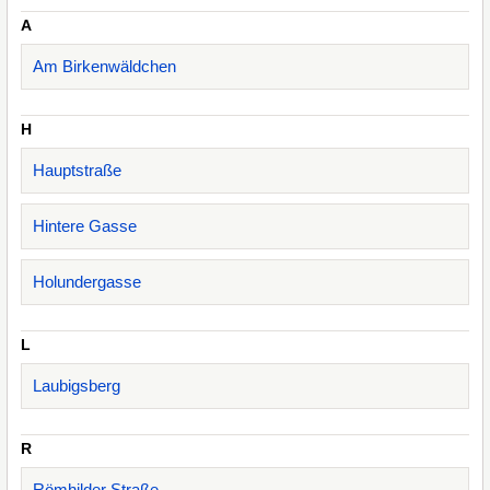
A
Am Birkenwäldchen
H
Hauptstraße
Hintere Gasse
Holundergasse
L
Laubigsberg
R
Römhilder Straße