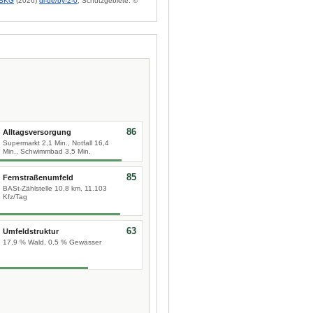
BKG
(2026)
dl-de/by-2-0
; Schutzgebiete: ©
86
Alltagsversorgung
Supermarkt 2,1 Min., Notfall 16,4
Min., Schwimmbad 3,5 Min.
85
Fernstraßenumfeld
BASt-Zählstelle 10,8 km, 11.103
Kfz/Tag
63
Umfeldstruktur
17,9 % Wald, 0,5 % Gewässer