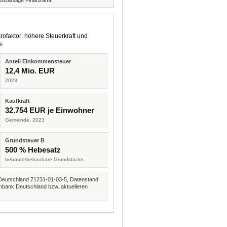
zuständige Finanzamt.
rofaktor: höhere Steuerkraft und
e.
Anteil Einkommensteuer
12,4 Mio. EUR
2023
Kaufkraft
32.754 EUR je Einwohner
Gemeinde, 2023
Grundsteuer B
500 % Hebesatz
bebaute/bebaubare Grundstücke
Deutschland 71231-01-03-5, Datenstand
nbank Deutschland bzw. aktuelleren