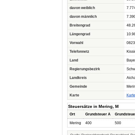
davon weiblich
7.77
davon männlich
7.39
Breitengrad
48.2
Längengrad
10.9
Vorwahl
0823
Telefonnetz
Kiss
Land
Baye
Regierungsbezirk
Sch
Landkreis
Aich
Gemeinde
Meri
Karte
Kart
Steuersätze in Mering, M
Ort
Grundsteuer A
Grundsteue
Mering
400
500