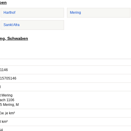
aben
Harthof
Mering
Sankt Afra
ring, Schwaben
1146
15705146
t
t Mering
fach 1106
5 Mering, M
Ew. je km²
3 km²
64