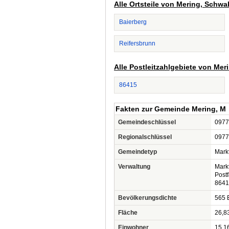
Alle Ortsteile von Mering, Schw
Baierberg
Reifersbrunn
Alle Postleitzahlgebiete von Me
86415
Fakten zur Gemeinde Mering, M
Gemeindeschlüssel
0977
Regionalschlüssel
0977
Gemeindetyp
Mark
Verwaltung
Mark
Post
8641
Bevölkerungsdichte
565 
Fläche
26,8
Einwohner
15.1