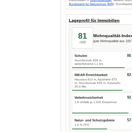
Kartendaten ©
OpenStreetMap
. Weitere Gren
Bundesamt für Naturschutz (BfN)
; Grundwasse
Lageprofil für Immobilien
81
Wohnqualität-Inde
gute Wohnqualität aus 10
/100
86
Schulen
Grundschule 826 m,
weiterführend 1,1 km
82
INKAR-Erreichbarkeit
Hausarzt 814 m, Apotheke 875
m, Grundschule 826 m, Autobahn
20,4 Min.
92
Verkehrssicherheit
1,9 Unfälle je 1.000 Einwohner
57
Natur- und Schutzgebiete
1,0 % FFH