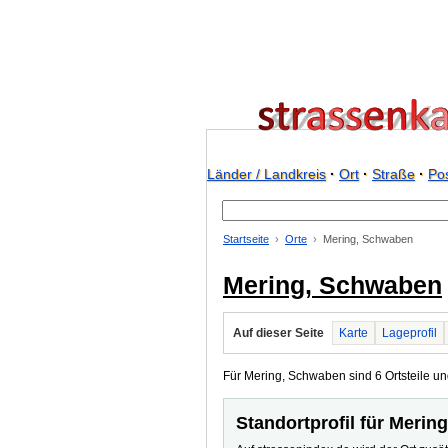
Länder / Landkreis
·
Ort
·
Straße
·
Pos
Startseite
Orte
Mering, Schwaben
Mering, Schwaben
Auf dieser Seite
Karte
Lageprofil
Für Mering, Schwaben sind 6 Ortsteile und
Standortprofil für Meri