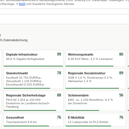
zen: Bundeswahlleiterin/BKG Wahlkreisgeometrie 2024, dl-de/by-2-0. Kartenlayer: Starkregen: ©
r/Geologie: ©
BGR
und Staatliche Geologische Dienste.
x
0 % Datenabdeckung.
99
80
Digitale Infrastruktur
Wohnungsmarkt
98,8 % Gigabit-Verfügbarkeit
8,39 €/m² Miete, 4,2 % Leerstand
78
89
Standortmarkt
Regionale Sozialstruktur
Kaufkraft 32.754 EUR/Ew.,
SGB II 2,6 %, Kinderarmut 4,3 %,
Steuerkraft 1.126 EUR/Ew.,
Altersarmut 1,4 %
Einzelhandel 9.325 EUR/Ew.
88
56
Regionale Sicherheitslage
Schienenlärm
PKS-HZ 2.453 je 100.000
EBA: ca. 1.230 Betroffene, 8,3 %
Einwohner im Landkreis Aichach-
der Einwohner
Friedberg
76
76
Gesundheit
E-Mobilität
Traumazentrum 9,8 km
13 Ladepunkte im PLZ-Gebiet