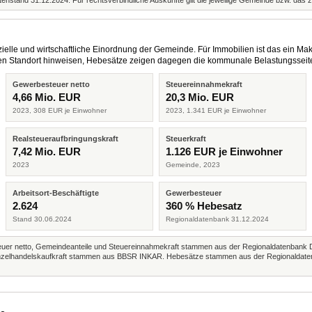
enstand 31.12.2024. Für rechtsverbindliche Auskünfte gilt die jeweilige Gemeinde bzw. das 
elle und wirtschaftliche Einordnung der Gemeinde. Für Immobilien ist das ein Mak
eren Standort hinweisen, Hebesätze zeigen dagegen die kommunale Belastungsseit
Gewerbesteuer netto
Steuereinnahmekraft
4,66 Mio. EUR
20,3 Mio. EUR
2023, 308 EUR je Einwohner
2023, 1.341 EUR je Einwohner
Realsteueraufbringungskraft
Steuerkraft
7,42 Mio. EUR
1.126 EUR je Einwohner
2023
Gemeinde, 2023
Arbeitsort-Beschäftigte
Gewerbesteuer
2.624
360 % Hebesatz
Stand 30.06.2024
Regionaldatenbank 31.12.2024
r netto, Gemeindeanteile und Steuereinnahmekraft stammen aus der Regionaldatenbank 
 Einzelhandelskaufkraft stammen aus BBSR INKAR. Hebesätze stammen aus der Regionaldate