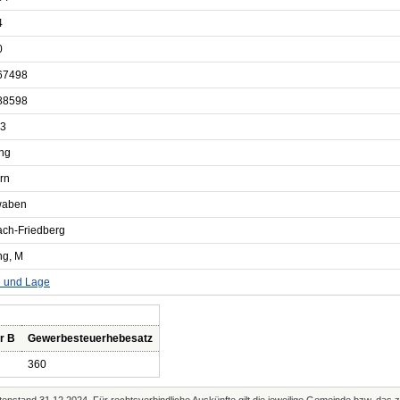
4
0
67498
88598
3
ing
rn
waben
ach-Friedberg
ng, M
e und Lage
r B
Gewerbesteuerhebesatz
360