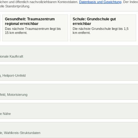
ichen und öffentlich nachvollziehbaren Kontextdaten.
Datenbasis und Gewichtung
. Der Index
lle Standortprüfung.
Gesundheit: Traumazentrum
Schule: Grundschule gut
regional erreichbar
erreichbar
Das nächste Traumazentrum liegt bis
Die nächste Grundschule liegt bis 1,5
15 km entfernt.
km entfernt.
ionale Kaufkraft
, Heliport-Umfeld
eld, Motorisierung
te Nähe
e, Wahlkreis-Strukturdaten