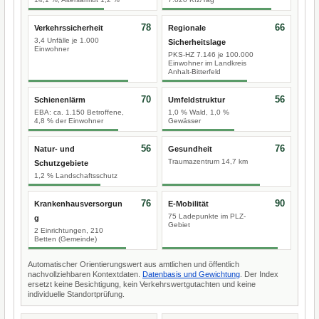
78
66
Verkehrssicherheit
Regionale
3,4 Unfälle je 1.000
Sicherheitslage
Einwohner
PKS-HZ 7.146 je 100.000
Einwohner im Landkreis
Anhalt-Bitterfeld
70
56
Schienenlärm
Umfeldstruktur
EBA: ca. 1.150 Betroffene,
1,0 % Wald, 1,0 %
4,8 % der Einwohner
Gewässer
56
76
Natur- und
Gesundheit
Traumazentrum 14,7 km
Schutzgebiete
1,2 % Landschaftsschutz
76
90
Krankenhausversorgun
E-Mobilität
75 Ladepunkte im PLZ-
g
Gebiet
2 Einrichtungen, 210
Betten (Gemeinde)
Automatischer Orientierungswert aus amtlichen und öffentlich
nachvollziehbaren Kontextdaten.
Datenbasis und Gewichtung
. Der Index
ersetzt keine Besichtigung, kein Verkehrswertgutachten und keine
individuelle Standortprüfung.