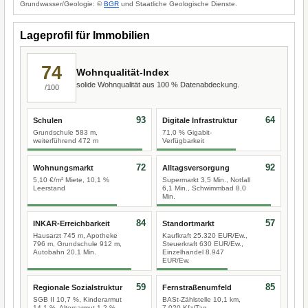
Grundwasser/Geologie: ©
BGR
und Staatliche Geologische Dienste.
Lageprofil für Immobilien
74
Wohnqualität-Index
solide Wohnqualität aus 100 % Datenabdeckung.
/100
93
64
Schulen
Digitale Infrastruktur
Grundschule 583 m,
71,0 % Gigabit-
weiterführend 472 m
Verfügbarkeit
72
92
Wohnungsmarkt
Alltagsversorgung
5,10 €/m² Miete, 10,1 %
Supermarkt 3,5 Min., Notfall
Leerstand
6,1 Min., Schwimmbad 8,0
Min.
84
57
INKAR-Erreichbarkeit
Standortmarkt
Hausarzt 745 m, Apotheke
Kaufkraft 25.320 EUR/Ew.,
796 m, Grundschule 912 m,
Steuerkraft 630 EUR/Ew.,
Autobahn 20,1 Min.
Einzelhandel 8.947
EUR/Ew.
59
85
Regionale Sozialstruktur
Fernstraßenumfeld
SGB II 10,7 %, Kinderarmut
BASt-Zählstelle 10,1 km,
14,1 %, Altersarmut 1,2 %
7.020 Kfz/Tag