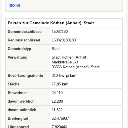
06369
Fakten zur Gemeinde Köthen (Anhalt), Stadt
Gemeindeschlüssel
15082180
Regionalschlüssel
150820180180
Gemeindetyp
Stadt
Verwaltung
Stadt Köthen (Anhalt)
Marktstraße 1-3
06366 Köthen (Anhalt), Stadt
Bevölkerungsdichte
310 Ew. je km²
Fläche
77,85 km²
Einwohner
24.110
davon weiblich
12.288
davon männlich
11.822
Breitengrad
52.475937
Längengrad
7.829446