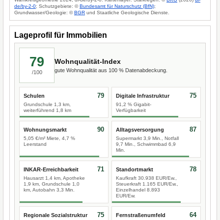
de/by-2-0
; Schutzgebiete: ©
Bundesamt für Naturschutz (BfN)
;
Grundwasser/Geologie: ©
BGR
und Staatliche Geologische Dienste.
Lageprofil für Immobilien
79
Wohnqualität-Index
gute Wohnqualität aus 100 % Datenabdeckung.
/100
79
75
Schulen
Digitale Infrastruktur
Grundschule 1,3 km,
91,2 % Gigabit-
weiterführend 1,8 km
Verfügbarkeit
90
87
Wohnungsmarkt
Alltagsversorgung
5,05 €/m² Miete, 4,7 %
Supermarkt 3,9 Min., Notfall
Leerstand
9,7 Min., Schwimmbad 6,9
Min.
71
78
INKAR-Erreichbarkeit
Standortmarkt
Hausarzt 1,4 km, Apotheke
Kaufkraft 30.938 EUR/Ew.,
1,9 km, Grundschule 1,0
Steuerkraft 1.165 EUR/Ew.,
km, Autobahn 3,3 Min.
Einzelhandel 8.893
EUR/Ew.
75
64
Regionale Sozialstruktur
Fernstraßenumfeld