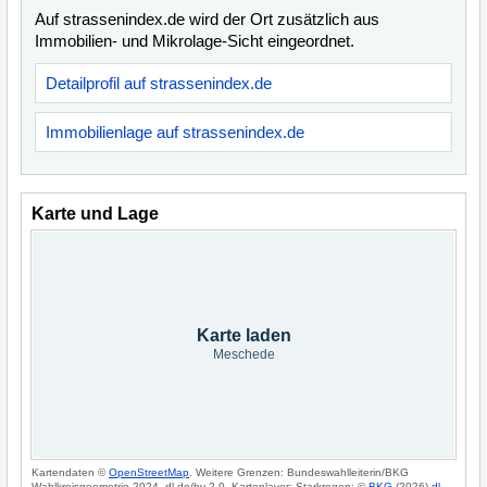
Auf strassenindex.de wird der Ort zusätzlich aus
Immobilien- und Mikrolage-Sicht eingeordnet.
Detailprofil auf strassenindex.de
Immobilienlage auf strassenindex.de
Karte und Lage
Karte laden
Meschede
Kartendaten ©
OpenStreetMap
. Weitere Grenzen: Bundeswahlleiterin/BKG
Wahlkreisgeometrie 2024, dl-de/by-2-0. Kartenlayer: Starkregen: ©
BKG
(2026)
dl-