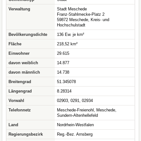
Verwaltung
Stadt Meschede
Franz-Stahlmecke-Platz 2
59872 Meschede, Kreis- und
Hochschulstadt
Bevölkerungsdichte
136 Ew. je km²
Fläche
218,52 km²
Einwohner
29.615
davon weiblich
14.877
davon männlich
14.738
Breitengrad
51.345078
Längengrad
8.28314
Vorwahl
02903, 0291, 02934
Telefonnetz
Meschede-Freienohl, Meschede,
Sundern-Altenhellefeld
Land
Nordrhein-Westfalen
Regierungsbezirk
Reg.-Bez. Arnsberg