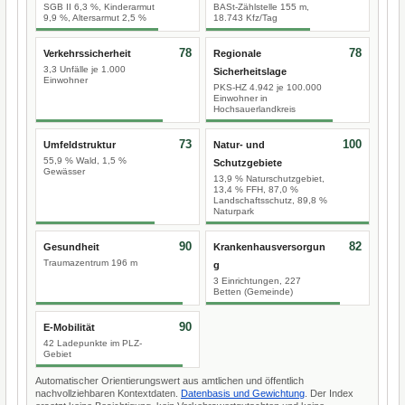
SGB II 6,3 %, Kinderarmut
BASt-Zählstelle 155 m,
9,9 %, Altersarmut 2,5 %
18.743 Kfz/Tag
78
78
Verkehrssicherheit
Regionale
3,3 Unfälle je 1.000
Sicherheitslage
Einwohner
PKS-HZ 4.942 je 100.000
Einwohner in
Hochsauerlandkreis
73
100
Umfeldstruktur
Natur- und
55,9 % Wald, 1,5 %
Schutzgebiete
Gewässer
13,9 % Naturschutzgebiet,
13,4 % FFH, 87,0 %
Landschaftsschutz, 89,8 %
Naturpark
90
82
Gesundheit
Krankenhausversorgun
Traumazentrum 196 m
g
3 Einrichtungen, 227
Betten (Gemeinde)
90
E-Mobilität
42 Ladepunkte im PLZ-
Gebiet
Automatischer Orientierungswert aus amtlichen und öffentlich
nachvollziehbaren Kontextdaten.
Datenbasis und Gewichtung
. Der Index