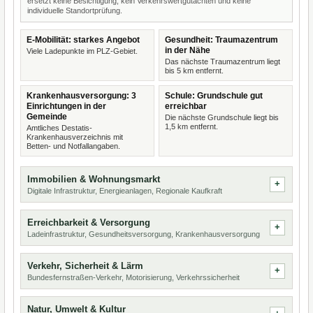
ersetzt keine Besichtigung, kein Verkehrswertgutachten und keine
individuelle Standortprüfung.
E-Mobilität: starkes Angebot
Gesundheit: Traumazentrum
in der Nähe
Viele Ladepunkte im PLZ-Gebiet.
Das nächste Traumazentrum liegt
bis 5 km entfernt.
Krankenhausversorgung: 3
Schule: Grundschule gut
Einrichtungen in der
erreichbar
Gemeinde
Die nächste Grundschule liegt bis
1,5 km entfernt.
Amtliches Destatis-
Krankenhausverzeichnis mit
Betten- und Notfallangaben.
Immobilien & Wohnungsmarkt
Digitale Infrastruktur, Energieanlagen, Regionale Kaufkraft
Erreichbarkeit & Versorgung
Ladeinfrastruktur, Gesundheitsversorgung, Krankenhausversorgung
Verkehr, Sicherheit & Lärm
Bundesfernstraßen-Verkehr, Motorisierung, Verkehrssicherheit
Natur, Umwelt & Kultur