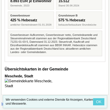
8.893 EUR je Einwohner
15.512
Gemeinde, 2023
Stand 30.06.2024
Gewerbesteuer
Grundsteuer B
425 % Hebesatz
575 % Hebesatz
amtlicher Gemeindewert 01.01.2026
bebaute/bebaubare Grundstücke
Gewerbesteuer-Aufkommen, Gewerbesteuer netto, Gemeindeanteile und
Steuereinnahmekraft stammen aus der Regionaldatenbank Deutschland
71231-01-03-5, Datenstand 31.12.2023. Steuerkraft, Kaufkraft und
Einzelhandelskaufkraft stammen aus BBSR INKAR. Hebesätze stammen
aus der Regionaldatenbank Deutschland bzw. aktuelleren amtlichen
Landes- oder Gemeindedaten.
Übersichtskarten in der Gemeinde
Meschede, Stadt
Wir verwenden Cookies und externe Dienste für Anzeigen, Karten
OK
·
·
und Messwerte.
Impressum
Straßenindex
Valid CSS