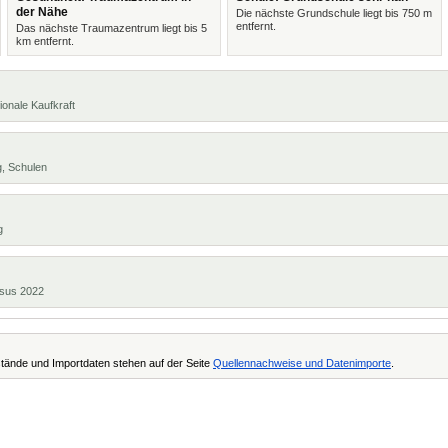
der Nähe
Die nächste Grundschule liegt bis 750 m
entfernt.
Das nächste Traumazentrum liegt bis 5
km entfernt.
ionale Kaufkraft
g, Schulen
g
ensus 2022
tände und Importdaten stehen auf der Seite
Quellennachweise und Datenimporte
.