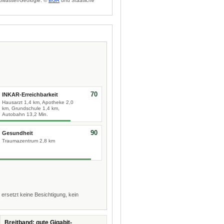
dwasser/Geologie: ©
BGR
und Staatliche
70
INKAR-Erreichbarkeit
Hausarzt 1,4 km, Apotheke 2,0
km, Grundschule 1,4 km,
Autobahn 13,2 Min.
90
Gesundheit
Traumazentrum 2,8 km
 ersetzt keine Besichtigung, kein
Breitband: gute Gigabit-