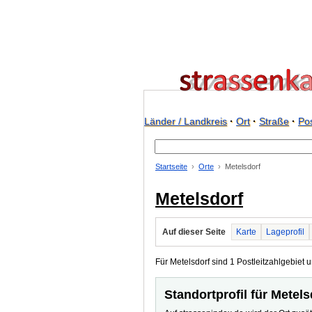
Länder / Landkreis
·
Ort
·
Straße
·
Pos
Startseite
Orte
Metelsdorf
Metelsdorf
Auf dieser Seite
Karte
Lageprofil
Für Metelsdorf sind 1 Postleitzahlgebiet u
Standortprofil für Metels