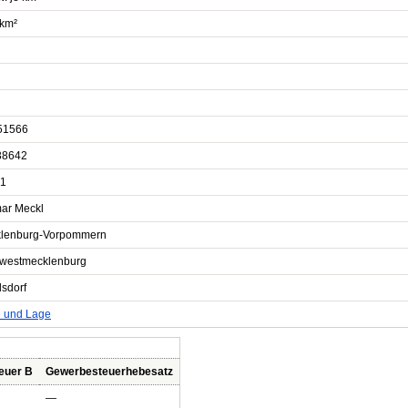
 km²
51566
38642
1
ar Meckl
lenburg-Vorpommern
westmecklenburg
lsdorf
e und Lage
euer B
Gewerbesteuerhebesatz
—