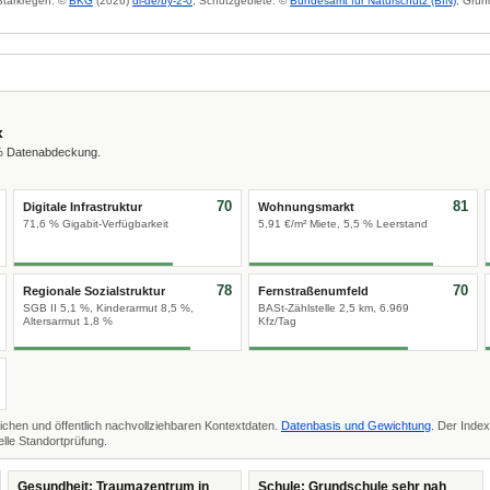
 Starkregen: ©
BKG
(2026)
dl-de/by-2-0
; Schutzgebiete: ©
Bundesamt für Naturschutz (BfN)
; Grun
x
 % Datenabdeckung.
70
81
Digitale Infrastruktur
Wohnungsmarkt
71,6 % Gigabit-Verfügbarkeit
5,91 €/m² Miete, 5,5 % Leerstand
78
70
Regionale Sozialstruktur
Fernstraßenumfeld
SGB II 5,1 %, Kinderarmut 8,5 %,
BASt-Zählstelle 2,5 km, 6.969
Altersarmut 1,8 %
Kfz/Tag
ichen und öffentlich nachvollziehbaren Kontextdaten.
Datenbasis und Gewichtung
. Der Index
lle Standortprüfung.
Gesundheit: Traumazentrum in
Schule: Grundschule sehr nah