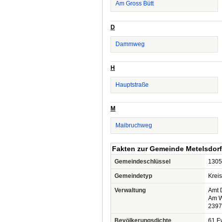
Am Gross Bütt
D
Dammweg
H
Hauptstraße
M
Maibruchweg
Fakten zur Gemeinde Metelsdorf
Gemeindeschlüssel
1305
Gemeindetyp
Krei
Verwaltung
Amt 
Am W
2397
Bevölkerungsdichte
61 Ew