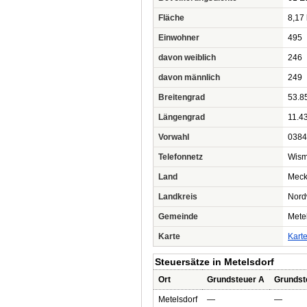
Fläche
8,17
Einwohner
495
davon weiblich
246
davon männlich
249
Breitengrad
53.8
Längengrad
11.4
Vorwahl
0384
Telefonnetz
Wism
Land
Meck
Landkreis
Nord
Gemeinde
Mete
Karte
Kart
Steuersätze in Metelsdorf
Ort
Grundsteuer A
Grundst
Metelsdorf
—
—