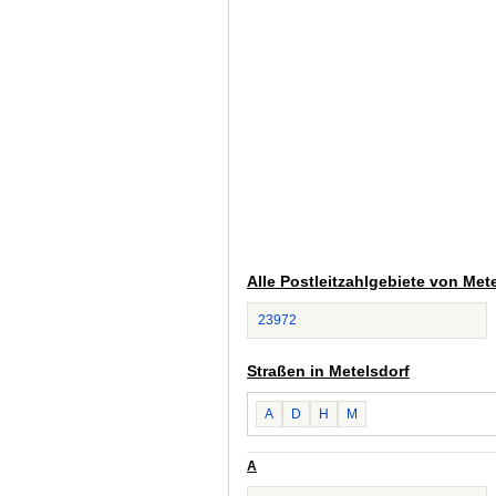
Alle Postleitzahlgebiete von Met
23972
Straßen in Metelsdorf
A
D
H
M
A