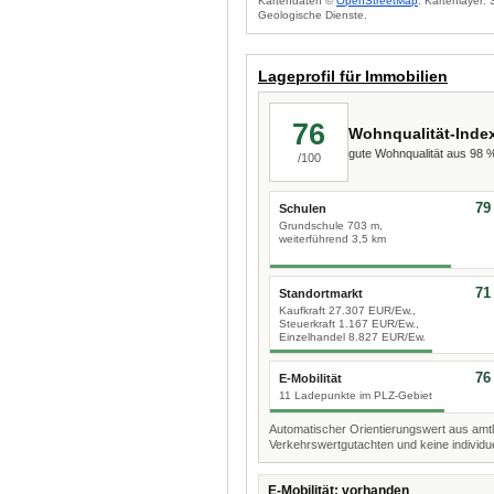
Kartendaten ©
OpenStreetMap
. Kartenlayer:
Geologische Dienste.
Lageprofil für Immobilien
76
Wohnqualität-Inde
gute Wohnqualität aus 98
/100
79
Schulen
Grundschule 703 m,
weiterführend 3,5 km
71
Standortmarkt
Kaufkraft 27.307 EUR/Ew.,
Steuerkraft 1.167 EUR/Ew.,
Einzelhandel 8.827 EUR/Ew.
76
E-Mobilität
11 Ladepunkte im PLZ-Gebiet
Automatischer Orientierungswert aus amtl
Verkehrswertgutachten und keine individue
E-Mobilität: vorhanden