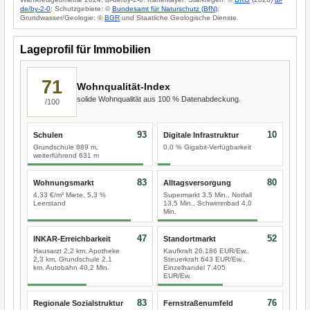
de/by-2-0
; Schutzgebiete: ©
Bundesamt für Naturschutz (BfN)
;
Grundwasser/Geologie: ©
BGR
und Staatliche Geologische Dienste.
Lageprofil für Immobilien
71
Wohnqualität-Index
solide Wohnqualität aus 100 % Datenabdeckung.
/100
93
10
Schulen
Digitale Infrastruktur
Grundschule 889 m,
0,0 % Gigabit-Verfügbarkeit
weiterführend 631 m
83
80
Wohnungsmarkt
Alltagsversorgung
4,33 €/m² Miete, 5,3 %
Supermarkt 3,5 Min., Notfall
Leerstand
13,5 Min., Schwimmbad 4,0
Min.
47
52
INKAR-Erreichbarkeit
Standortmarkt
Hausarzt 2,2 km, Apotheke
Kaufkraft 26.186 EUR/Ew.,
2,3 km, Grundschule 2,1
Steuerkraft 643 EUR/Ew.,
km, Autobahn 40,2 Min.
Einzelhandel 7.405
EUR/Ew.
83
76
Regionale Sozialstruktur
Fernstraßenumfeld