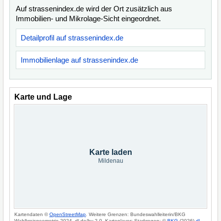
Auf strassenindex.de wird der Ort zusätzlich aus
Immobilien- und Mikrolage-Sicht eingeordnet.
Detailprofil auf strassenindex.de
Immobilienlage auf strassenindex.de
Karte und Lage
Karte laden
Mildenau
Kartendaten ©
OpenStreetMap
. Weitere Grenzen: Bundeswahlleiterin/BKG
Wahlkreisgeometrie 2024, dl-de/by-2-0. Kartenlayer: Starkregen: ©
BKG
(2026)
dl-