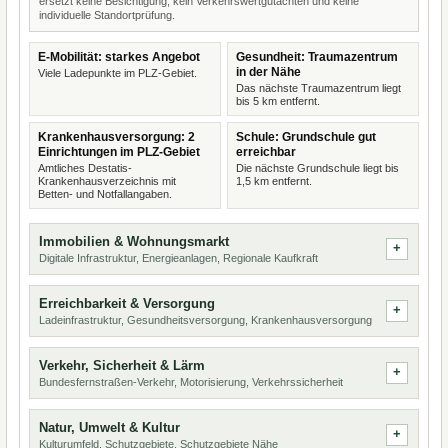
ersetzt keine Besichtigung, kein Verkehrswertgutachten und keine
individuelle Standortprüfung.
E-Mobilität: starkes Angebot
Gesundheit: Traumazentrum
in der Nähe
Viele Ladepunkte im PLZ-Gebiet.
Das nächste Traumazentrum liegt
bis 5 km entfernt.
Krankenhausversorgung: 2
Schule: Grundschule gut
Einrichtungen im PLZ-Gebiet
erreichbar
Amtliches Destatis-
Die nächste Grundschule liegt bis
Krankenhausverzeichnis mit
1,5 km entfernt.
Betten- und Notfallangaben.
Immobilien & Wohnungsmarkt
Digitale Infrastruktur, Energieanlagen, Regionale Kaufkraft
Erreichbarkeit & Versorgung
Ladeinfrastruktur, Gesundheitsversorgung, Krankenhausversorgung
Verkehr, Sicherheit & Lärm
Bundesfernstraßen-Verkehr, Motorisierung, Verkehrssicherheit
Natur, Umwelt & Kultur
Kulturumfeld, Schutzgebiete, Schutzgebiete Nähe