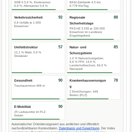
SGB II 5,6 %, Kinderarmut
BASt-Zählstelle 4,5 km,
6,9 %, Altersarmut 0,8 %
6.778 Kfz/Tag
92
88
Verkehrssicherheit
Regionale
0,6 Unfälle je 1.000
Sicherheitslage
Einwohner
PKS-HZ 3.530 je 100.000
Einwohner im Landkreis
Erzgebirgskreis
57
85
Umfeldstruktur
Natur- und
12,1 % Wald, 0,6 %
Schutzgebiete
Gewässer
1,0 % Naturschutzgebiet,
6,6 % FFH, 14,6 %
Landschaftsschutz, 84,0 %
Naturpark
90
78
Gesundheit
Krankenhausversorgun
Traumazentrum 469 m
g
2 Einrichtungen, 449
Betten (PLZ)
90
E-Mobilität
25 Ladepunkte im PLZ-
Gebiet
Automatischer Orientierungswert aus amtlichen und öffentlich
nachvollziehbaren Kontextdaten.
Datenbasis und Gewichtung
. Der Index