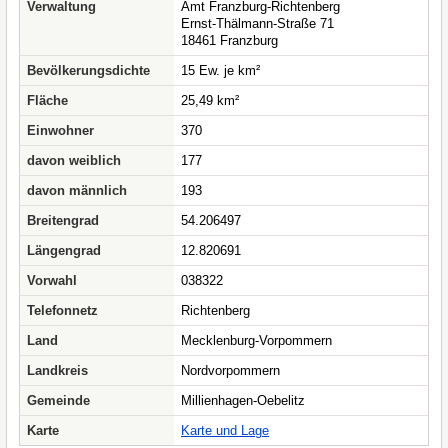
Verwaltung
Amt Franzburg-Richtenberg
Ernst-Thälmann-Straße 71
18461 Franzburg
Bevölkerungsdichte
15 Ew. je km²
Fläche
25,49 km²
Einwohner
370
davon weiblich
177
davon männlich
193
Breitengrad
54.206497
Längengrad
12.820691
Vorwahl
038322
Telefonnetz
Richtenberg
Land
Mecklenburg-Vorpommern
Landkreis
Nordvorpommern
Gemeinde
Millienhagen-Oebelitz
Karte
Karte und Lage