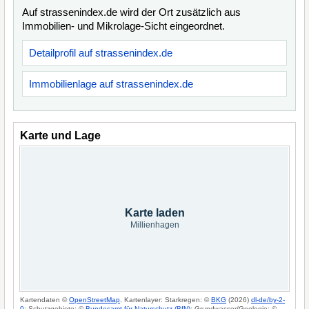
Auf strassenindex.de wird der Ort zusätzlich aus
Immobilien- und Mikrolage-Sicht eingeordnet.
Detailprofil auf strassenindex.de
Immobilienlage auf strassenindex.de
Karte und Lage
Karte laden
Millienhagen
Kartendaten ©
OpenStreetMap
. Kartenlayer: Starkregen: ©
BKG
(2026)
dl-de/by-2-
0
; Schutzgebiete: ©
Bundesamt für Naturschutz (BfN)
; Grundwasser/Geologie: ©