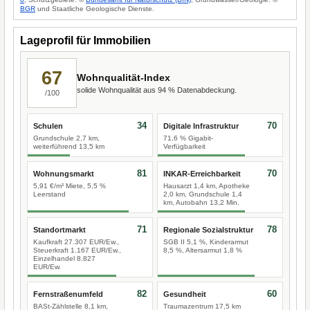
BGR
und Staatliche Geologische Dienste.
Lageprofil für Immobilien
67
Wohnqualität-Index
solide Wohnqualität aus 94 % Datenabdeckung.
/100
34
70
Schulen
Digitale Infrastruktur
Grundschule 2,7 km,
71,6 % Gigabit-
weiterführend 13,5 km
Verfügbarkeit
81
70
Wohnungsmarkt
INKAR-Erreichbarkeit
5,91 €/m² Miete, 5,5 %
Hausarzt 1,4 km, Apotheke
Leerstand
2,0 km, Grundschule 1,4
km, Autobahn 13,2 Min.
71
78
Standortmarkt
Regionale Sozialstruktur
Kaufkraft 27.307 EUR/Ew.,
SGB II 5,1 %, Kinderarmut
Steuerkraft 1.167 EUR/Ew.,
8,5 %, Altersarmut 1,8 %
Einzelhandel 8.827
EUR/Ew.
82
60
Fernstraßenumfeld
Gesundheit
BASt-Zählstelle 8,1 km,
Traumazentrum 17,5 km