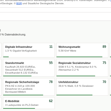
zen: Bundeswahlleiterin/BKG Wahlkreisgeometrie 2024, dl-de/by-2-0. Kartenlayer: Starkregen: ©
r/Geologie: ©
BGR
und Staatliche Geologische Dienste.
x
00 % Datenabdeckung.
11
89
Digitale Infrastruktur
Wohnungsmarkt
1,5 % Gigabit-Verfügbarkeit
5,58 €/m² Miete
55
75
Standortmarkt
Regionale Sozialstruktur
Kaufkraft 26.820 EUR/Ew.,
SGB II 5,1 %, Kinderarmut 9,0 %,
Steuerkraft 512 EUR/Ew.,
Altersarmut 2,2 %
Einzelhandel 8.132 EUR/Ew.
78
70
Regionale Sicherheitslage
Umfeldstruktur
PKS-HZ 4.318 je 100.000
39,6 % Wald, 0,6 % Gewässer
Einwohner im Landkreis
Bernkastel-Wittlich
62
E-Mobilität
3 Ladepunkte im PLZ-Gebiet