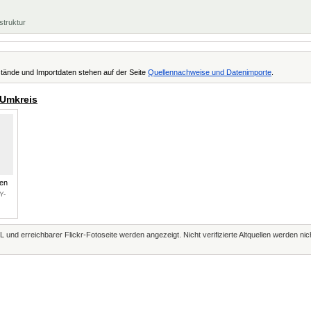
struktur
tände und Importdaten stehen auf der Seite
Quellennachweise und Datenimporte
.
 Umkreis
gen
Y-
L und erreichbarer Flickr-Fotoseite werden angezeigt. Nicht verifizierte Altquellen werden ni