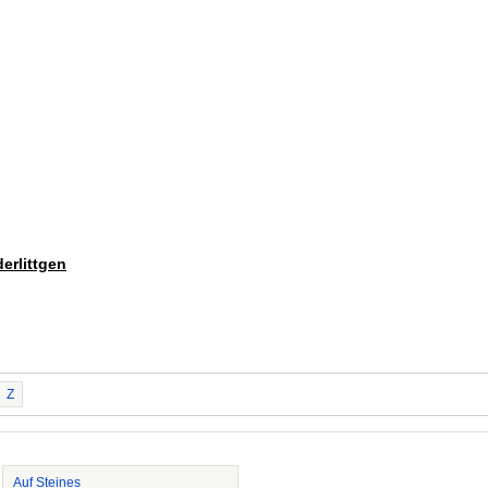
erlittgen
Z
Auf Steines