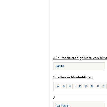
Alle Postleitzahlgebiete von Mind
54518
Straßen in Minderlittgen
A
B
H
I
K
M
N
P
S
A
Auf Pötsch