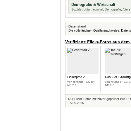
Demografie & Wirtschaft
Sozialstruktur regional, Demografie, Alters
Datenstand
Die vollständigen Quellennachweise, Datens
Verifizierte Flickr-Fotos aus dem
Lieserpfad 2
Das Ziel: Großlitt
von rbrands · CC BY-
von rbrands · CC B
ND 2.0
ND 2.0
Nur Flickr-Fotos mit zuvor geprüfter Bild-UR
15.05.2026.