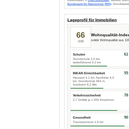
Kartendaten ©
OpenStreetMap
. Weitere Gren
Bundesamt für Naturschutz (BfN)
; Grundwasse
Lageprofil für Immobilien
66
Wohnqualität-Inde
solide Wohnqualität aus 1
/100
61
Schulen
Grundschule 2,0 km,
weiterführend 4,2 km
55
INKAR-Erreichbarkeit
Hausarzt 4,1 km, Apotheke 4,4
km, Grundschule 964 m,
Autobahn 8,2 Min.
78
Verkehrssicherheit
2,7 Unfälle je 1.000 Einwohner
90
Gesundheit
Traumazentrum 1,6 km