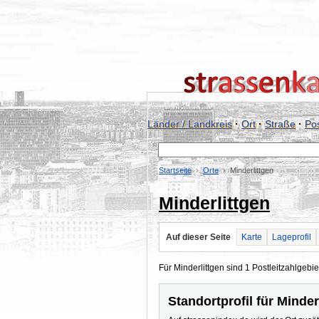
Länder / Landkreis
·
Ort
·
Straße
·
Pos
Startseite
Orte
Minderlittgen
Minderlittgen
Auf dieser Seite
Karte
Lageprofil
Für Minderlittgen sind 1 Postleitzahlgebie
Standortprofil für Minder