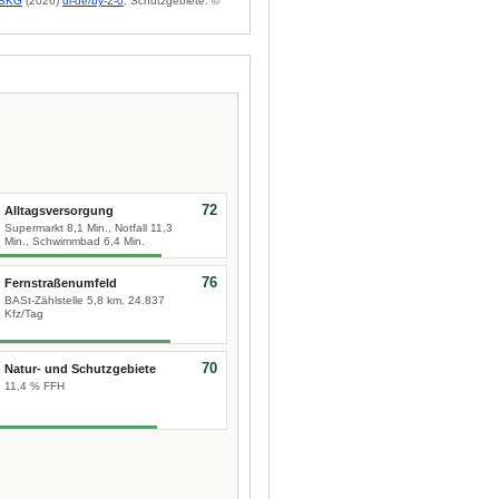
BKG
(2026)
dl-de/by-2-0
; Schutzgebiete: ©
72
Alltagsversorgung
Supermarkt 8,1 Min., Notfall 11,3
Min., Schwimmbad 6,4 Min.
76
Fernstraßenumfeld
BASt-Zählstelle 5,8 km, 24.837
Kfz/Tag
70
Natur- und Schutzgebiete
11,4 % FFH