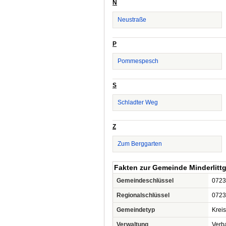
N
Neustraße
P
Pommespesch
S
Schladter Weg
Z
Zum Berggarten
Fakten zur Gemeinde Minderlitt
Gemeindeschlüssel
0723
Regionalschlüssel
0723
Gemeindetyp
Krei
Verwaltung
Verb