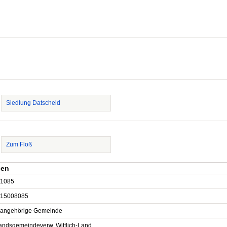
Siedlung Datscheid
Zum Floß
gen
1085
15008085
sangehörige Gemeinde
andsgemeindeverw. Wittlich-Land