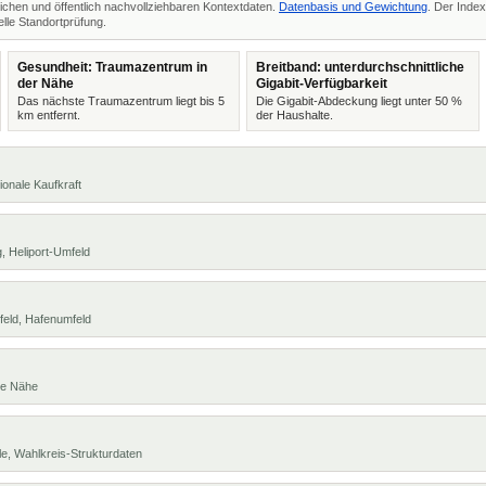
ichen und öffentlich nachvollziehbaren Kontextdaten.
Datenbasis und Gewichtung
. Der Index
lle Standortprüfung.
Gesundheit: Traumazentrum in
Breitband: unterdurchschnittliche
der Nähe
Gigabit-Verfügbarkeit
Das nächste Traumazentrum liegt bis 5
Die Gigabit-Abdeckung liegt unter 50 %
km entfernt.
der Haushalte.
ionale Kaufkraft
, Heliport-Umfeld
feld, Hafenumfeld
te Nähe
e, Wahlkreis-Strukturdaten