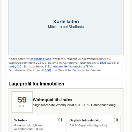
Karte laden
Möckern bei Stadtroda
Kartendaten ©
OpenStreetMap
. Weitere Grenzen: Bundeswahlleiterin/BKG
Wahlkreisgeometrie 2024, dl-de/by-2-0. Kartenlayer: Starkregen: ©
BKG
(2026)
dl-
de/by-2-0
; Schutzgebiete: ©
Bundesamt für Naturschutz (BfN)
;
Grundwasser/Geologie: ©
BGR
und Staatliche Geologische Dienste.
Lageprofil für Immobilien
59
Wohnqualität-Index
eingeschränkte Wohnqualität aus 100 % Datenabdeckung.
/100
61
10
Schulen
Digitale Infrastruktur
Grundschule 1,9 km,
0,0 % Gigabit-Verfügbarkeit
weiterführend 3,0 km