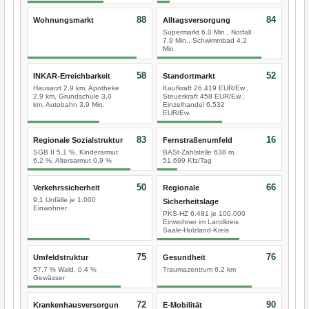
88
84
Wohnungsmarkt
Alltagsversorgung
Supermarkt 6,0 Min., Notfall
7,9 Min., Schwimmbad 4,2
Min.
58
52
INKAR-Erreichbarkeit
Standortmarkt
Hausarzt 2,9 km, Apotheke
Kaufkraft 26.419 EUR/Ew.,
2,9 km, Grundschule 3,0
Steuerkraft 458 EUR/Ew.,
km, Autobahn 3,9 Min.
Einzelhandel 6.532
EUR/Ew.
83
16
Regionale Sozialstruktur
Fernstraßenumfeld
SGB II 5,1 %, Kinderarmut
BASt-Zählstelle 638 m,
6,2 %, Altersarmut 0,9 %
51.699 Kfz/Tag
50
66
Verkehrssicherheit
Regionale
9,1 Unfälle je 1.000
Sicherheitslage
Einwohner
PKS-HZ 6.481 je 100.000
Einwohner im Landkreis
Saale-Holzland-Kreis
75
76
Umfeldstruktur
Gesundheit
57,7 % Wald, 0,4 %
Traumazentrum 6,2 km
Gewässer
72
90
Krankenhausversorgun
E-Mobilität