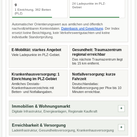
24 Ladepunkte im PLZ-
g
Gebiet
1 Einrichtung, 362 Betten
(PLZ)
Automatischer Orientierungswert aus amtlichen und öffentlich
nachvollziehbaren Kontextdaten.
Datenbasis und Gewichtung
. Der Index
ersetzt keine Besichtigung, kein Verkehrswertgutachten und keine
individuelle Standortprüfung.
E-Mobilität: starkes Angebot
Gesundheit: Traumazentrum
regional erreichbar
Viele Ladepunkte im PLZ-Gebiet.
Das nächste Traumazentrum liegt
bis 15 km entfernt.
Krankenhausversorgung: 1
Notfallversorgung: kurze
Einrichtung im PLZ-Gebiet
Fahrzeit
Amtliches Destatis-
Deutschlandatlas:
Krankenhausverzeichnis mit
Notfallversorgung per Pkw bis 10
Betten- und Notfallangaben.
Minuten erreichbar.
Immobilien & Wohnungsmarkt
Digitale Infrastruktur, Energieanlagen, Regionale Kaufkraft
Erreichbarkeit & Versorgung
Ladeinfrastruktur, Gesundheitsversorgung, Krankenhausversorgung