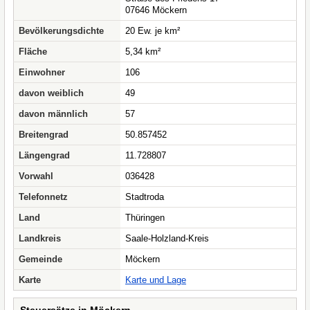
07646 Möckern
Bevölkerungsdichte
20 Ew. je km²
Fläche
5,34 km²
Einwohner
106
davon weiblich
49
davon männlich
57
Breitengrad
50.857452
Längengrad
11.728807
Vorwahl
036428
Telefonnetz
Stadtroda
Land
Thüringen
Landkreis
Saale-Holzland-Kreis
Gemeinde
Möckern
Karte
Karte und Lage