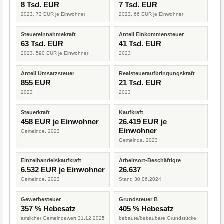
8 Tsd. EUR
7 Tsd. EUR
2023, 73 EUR je Einwohner
2023, 66 EUR je Einwohner
Steuereinnahmekraft
Anteil Einkommensteuer
63 Tsd. EUR
41 Tsd. EUR
2023, 590 EUR je Einwohner
2023
Anteil Umsatzsteuer
Realsteueraufbringungskraft
855 EUR
21 Tsd. EUR
2023
2023
Steuerkraft
Kaufkraft
458 EUR je Einwohner
26.419 EUR je
Einwohner
Gemeinde, 2023
Gemeinde, 2023
Einzelhandelskaufkraft
Arbeitsort-Beschäftigte
6.532 EUR je Einwohner
26.637
Gemeinde, 2023
Stand 30.06.2024
Gewerbesteuer
Grundsteuer B
357 % Hebesatz
405 % Hebesatz
amtlicher Gemeindewert 31.12.2025
bebaute/bebaubare Grundstücke