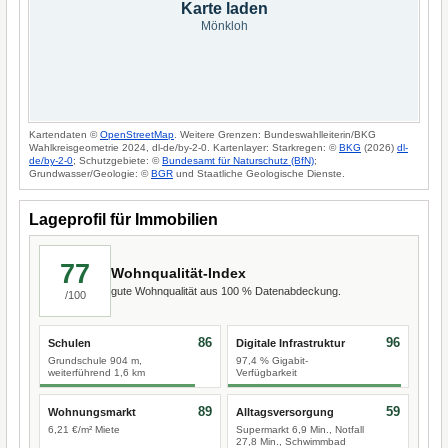
Karte laden
Mönkloh
Kartendaten ©
OpenStreetMap
. Weitere Grenzen: Bundeswahlleiterin/BKG
Wahlkreisgeometrie 2024, dl-de/by-2-0. Kartenlayer: Starkregen: ©
BKG
(2026)
dl-
de/by-2-0
; Schutzgebiete: ©
Bundesamt für Naturschutz (BfN)
;
Grundwasser/Geologie: ©
BGR
und Staatliche Geologische Dienste.
Lageprofil für Immobilien
77
Wohnqualität-Index
gute Wohnqualität aus 100 % Datenabdeckung.
/100
86
96
Schulen
Digitale Infrastruktur
Grundschule 904 m,
97,4 % Gigabit-
weiterführend 1,6 km
Verfügbarkeit
89
59
Wohnungsmarkt
Alltagsversorgung
6,21 €/m² Miete
Supermarkt 6,9 Min., Notfall
27,8 Min., Schwimmbad