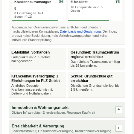
86
76
Krankenhausversorgun
E-Mobilität
18 Ladepunkte im PLZ-
g
Gebiet
3 Einrichtungen, 624
Betten (PLZ)
Automatischer Orientierungswert aus amtlichen und öffentlich
nachvollziehbaren Kontextdaten.
Datenbasis und Gewichtung
. Der Index
ersetzt keine Besichtigung, kein Verkehrswertgutachten und keine
individuelle Standortprüfung.
E-Mobilität: vorhanden
Gesundheit: Traumazentrum
regional erreichbar
Ladepunkte im PLZ-Gebiet
nachgewiesen.
Das nächste Traumazentrum liegt
bis 15 km entfernt.
Krankenhausversorgung: 3
Schule: Grundschule gut
Einrichtungen im PLZ-Gebiet
erreichbar
Amtliches Destatis-
Die nächste Grundschule liegt bis
Krankenhausverzeichnis mit
1,5 km entfernt.
Betten- und Notfallangaben.
Immobilien & Wohnungsmarkt
Digitale Infrastruktur, Energieanlagen, Regionale Kaufkraft
Erreichbarkeit & Versorgung
Ladeinfrastruktur, Gesundheitsversorgung, Krankenhausversorgung