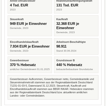
Anteil Umsatzsteuer
Realsteueraufbringungskraft
4 Tsd. EUR
131 Tsd. EUR
2023
2023
Steuerkraft
Kaufkraft
949 EUR je Einwohner
32.368 EUR je
Einwohner
Gemeinde, 2023
Gemeinde, 2023
Einzelhandelskaufkraft
Arbeitsort-Beschäftigte
7.934 EUR je Einwohner
98.911
Gemeinde, 2023
Stand 30.06.2024
Gewerbesteuer
Grundsteuer B
370 % Hebesatz
440 % Hebesatz
amtlicher Gemeindewert 01.01.2025
bebaute/bebaubare Grundstücke
Gewerbesteuer-Aufkommen, Gewerbesteuer netto, Gemeindeanteile und
Steuereinnahmekraft stammen aus der Regionaldatenbank Deutschland
71231-01-03-5, Datenstand 31.12.2023. Steuerkraft, Kaufkraft und
Einzelhandelskaufkraft stammen aus BBSR INKAR. Hebesätze stammen
aus der Regionaldatenbank Deutschland bzw. aktuelleren amtlichen
Landes- oder Gemeindedaten.