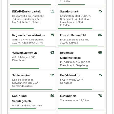
11,1 Min.
51
75
INKAR-Erreichbarkeit
Standortmarkt
Hausarzt 3,1 km, Apotheke
Kaufkraft 32.368 EUR/Ew.,
7,4 km, Grundschule 5,5
Steuerkraft 949 EUR/Ew.,
km, Autobahn 13,8 Min.
Einzelhandel 7.934
EUR/Ew.
75
86
Regionale Sozialstruktur
Fernstraßenumfeld
SGB II 6,4 %, Kinderarmut
BASt-Zählstelle 15,2 km,
10,2 %, Altersarmut 2,7 %
10.262 Kfz/Tag
63
66
Verkehrssicherheit
Regionale
4,0 Unfälle je 1.000
Sicherheitslage
Einwohner
PKS-HZ 6.348 je 100.000
Einwohner in Segeberg
92
75
Schienenlärm
Umfeldstruktur
Keine betroffenen
57,1 % Wald, 0,4 %
Einwohner in der EBA-
Gewässer
Gemeindestatistik
56
76
Natur- und
Gesundheit
Traumazentrum 13,5 km
Schutzgebiete
0,1 % Landschaftsschutz