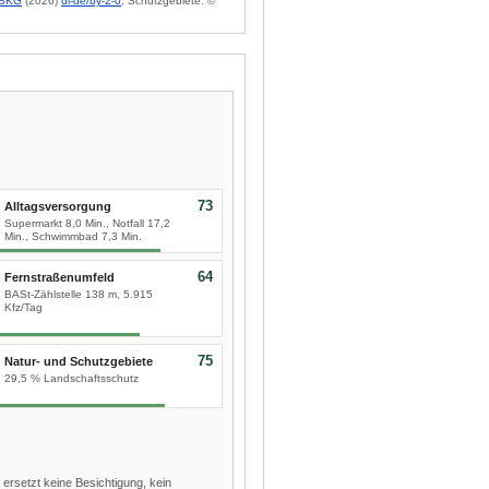
BKG
(2026)
dl-de/by-2-0
; Schutzgebiete: ©
73
Alltagsversorgung
Supermarkt 8,0 Min., Notfall 17,2
Min., Schwimmbad 7,3 Min.
64
Fernstraßenumfeld
BASt-Zählstelle 138 m, 5.915
Kfz/Tag
75
Natur- und Schutzgebiete
29,5 % Landschaftsschutz
 ersetzt keine Besichtigung, kein