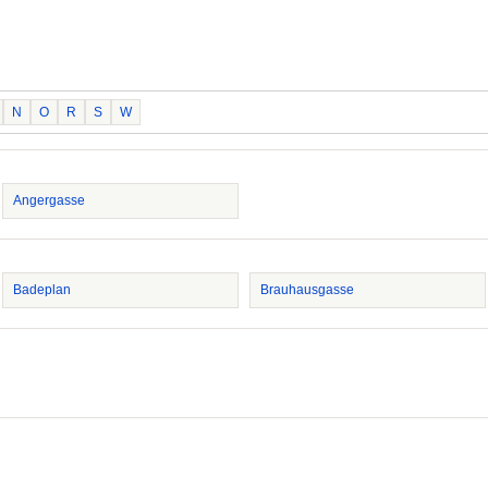
N
O
R
S
W
Angergasse
Badeplan
Brauhausgasse