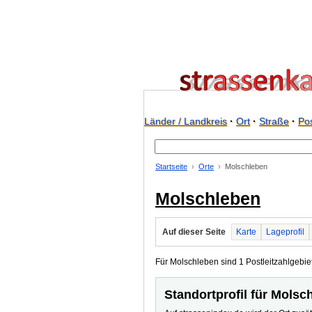
Länder / Landkreis
·
Ort
·
Straße
·
Pos
Startseite
Orte
Molschleben
Molschleben
Auf dieser Seite
Karte
Lageprofil
Für Molschleben sind 1 Postleitzahlgebiet
Standortprofil für Molsc