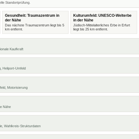
lle Standortprüfung.
Gesundheit: Traumazentrum in
Kulturumfeld: UNESCO-Welterbe
der Nähe
in der Nähe
Das nächste Traumazentrum liegt bis 5
Jüdisch-Mittelalterliches Erbe in Erfurt
km entfernt.
liegt bis 25 km entfernt.
ionale Kaufkraft
, Heliport-Umfeld
eld, Motorisierung
te Nähe
e, Wahlkreis-Strukturdaten