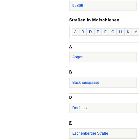
99869
Straßen in Molschleben
A
B
D
E
F
G
H
K
M
A
Anger
B
Backhausgasse
D
Dorfplatz
E
Eschenberger Straße