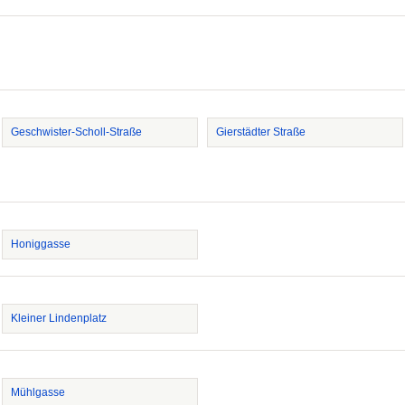
Geschwister-Scholl-Straße
Gierstädter Straße
Honiggasse
Kleiner Lindenplatz
Mühlgasse