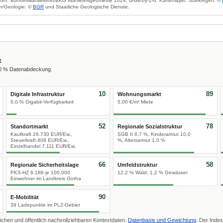
zen: Bundeswahlleiterin/BKG Wahlkreisgeometrie 2024, dl-de/by-2-0. Kartenlayer: Starkregen: ©
r/Geologie: ©
BGR
und Staatliche Geologische Dienste.
x
00 % Datenabdeckung.
10
89
Digitale Infrastruktur
Wohnungsmarkt
0,0 % Gigabit-Verfügbarkeit
5,00 €/m² Miete
52
78
Standortmarkt
Regionale Sozialstruktur
Kaufkraft 26.730 EUR/Ew.,
SGB II 6,7 %, Kinderarmut 10,0
Steuerkraft 408 EUR/Ew.,
%, Altersarmut 1,0 %
Einzelhandel 7.111 EUR/Ew.
66
58
Regionale Sicherheitslage
Umfeldstruktur
PKS-HZ 6.186 je 100.000
12,2 % Wald, 1,2 % Gewässer
Einwohner im Landkreis Gotha
90
E-Mobilität
39 Ladepunkte im PLZ-Gebiet
ichen und öffentlich nachvollziehbaren Kontextdaten.
Datenbasis und Gewichtung
. Der Index