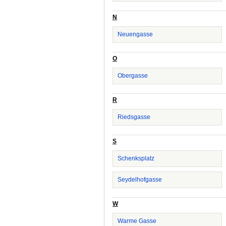
N
Neuengasse
O
Obergasse
R
Riedsgasse
S
Schenksplatz
Seydelhofgasse
W
Warme Gasse