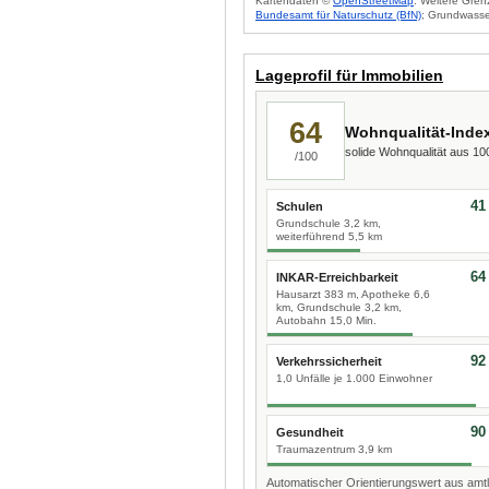
Kartendaten ©
OpenStreetMap
. Weitere Gren
Bundesamt für Naturschutz (BfN)
; Grundwasse
Lageprofil für Immobilien
64
Wohnqualität-Inde
solide Wohnqualität aus 1
/100
41
Schulen
Grundschule 3,2 km,
weiterführend 5,5 km
64
INKAR-Erreichbarkeit
Hausarzt 383 m, Apotheke 6,6
km, Grundschule 3,2 km,
Autobahn 15,0 Min.
92
Verkehrssicherheit
1,0 Unfälle je 1.000 Einwohner
90
Gesundheit
Traumazentrum 3,9 km
Automatischer Orientierungswert aus amtl