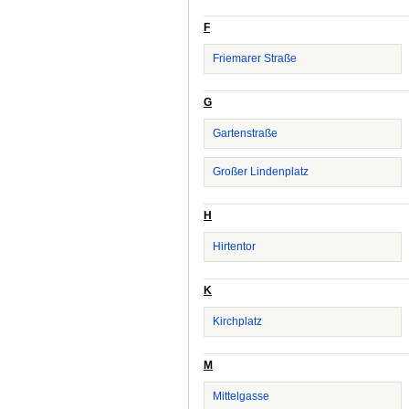
F
Friemarer Straße
G
Gartenstraße
Großer Lindenplatz
H
Hirtentor
K
Kirchplatz
M
Mittelgasse