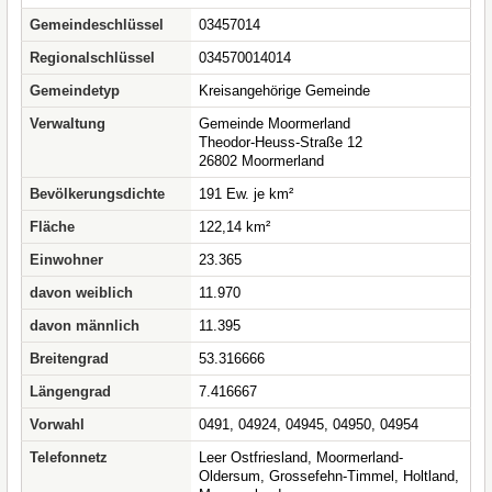
Gemeindeschlüssel
03457014
Regionalschlüssel
034570014014
Gemeindetyp
Kreisangehörige Gemeinde
Verwaltung
Gemeinde Moormerland
Theodor-Heuss-Straße 12
26802 Moormerland
Bevölkerungsdichte
191 Ew. je km²
Fläche
122,14 km²
Einwohner
23.365
davon weiblich
11.970
davon männlich
11.395
Breitengrad
53.316666
Längengrad
7.416667
Vorwahl
0491, 04924, 04945, 04950, 04954
Telefonnetz
Leer Ostfriesland, Moormerland-
Oldersum, Grossefehn-Timmel, Holtland,