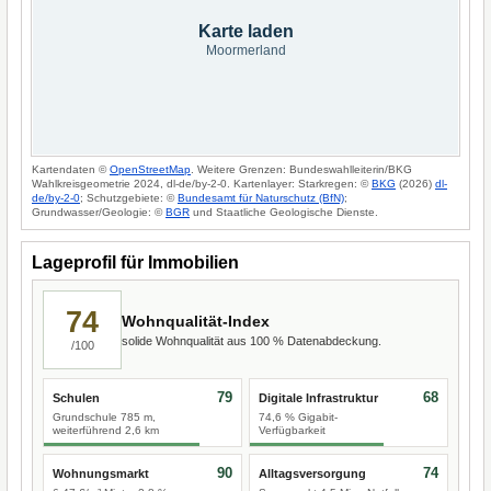
Karte laden
Moormerland
Kartendaten ©
OpenStreetMap
. Weitere Grenzen: Bundeswahlleiterin/BKG
Wahlkreisgeometrie 2024, dl-de/by-2-0. Kartenlayer: Starkregen: ©
BKG
(2026)
dl-
de/by-2-0
; Schutzgebiete: ©
Bundesamt für Naturschutz (BfN)
;
Grundwasser/Geologie: ©
BGR
und Staatliche Geologische Dienste.
Lageprofil für Immobilien
74
Wohnqualität-Index
solide Wohnqualität aus 100 % Datenabdeckung.
/100
79
68
Schulen
Digitale Infrastruktur
Grundschule 785 m,
74,6 % Gigabit-
weiterführend 2,6 km
Verfügbarkeit
90
74
Wohnungsmarkt
Alltagsversorgung