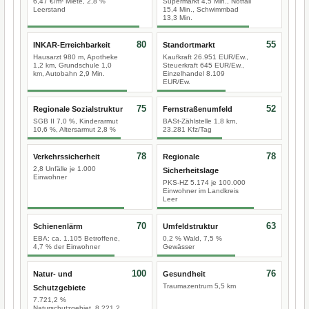
6,47 €/m² Miete, 2,8 %
Supermarkt 4,5 Min., Notfall
Leerstand
15,4 Min., Schwimmbad
13,3 Min.
80
55
INKAR-Erreichbarkeit
Standortmarkt
Hausarzt 980 m, Apotheke
Kaufkraft 26.951 EUR/Ew.,
1,2 km, Grundschule 1,0
Steuerkraft 645 EUR/Ew.,
km, Autobahn 2,9 Min.
Einzelhandel 8.109
EUR/Ew.
75
52
Regionale Sozialstruktur
Fernstraßenumfeld
SGB II 7,0 %, Kinderarmut
BASt-Zählstelle 1,8 km,
10,6 %, Altersarmut 2,8 %
23.281 Kfz/Tag
78
78
Verkehrssicherheit
Regionale
2,8 Unfälle je 1.000
Sicherheitslage
Einwohner
PKS-HZ 5.174 je 100.000
Einwohner im Landkreis
Leer
70
63
Schienenlärm
Umfeldstruktur
EBA: ca. 1.105 Betroffene,
0,2 % Wald, 7,5 %
4,7 % der Einwohner
Gewässer
100
76
Natur- und
Gesundheit
Traumazentrum 5,5 km
Schutzgebiete
7.721,2 %
Naturschutzgebiet, 8.221,2