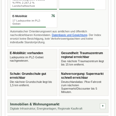
% FFH, 2.247,2 %
Landschaftsschutz
76
E-Mobilität
17 Ladepunkte im PLZ-
Gebiet
Automatischer Orientierungswert aus amtlichen und öffentlich
nachvollziehbaren Kontextdaten.
Datenbasis und Gewichtung
. Der Index
ersetzt keine Besichtigung, kein Verkehrswertgutachten und keine
individuelle Standortprüfung.
E-Mobilität: vorhanden
Gesundheit: Traumazentrum
regional erreichbar
Ladepunkte im PLZ-Gebiet
nachgewiesen.
Das nächste Traumazentrum liegt
bis 15 km entfernt.
Schule: Grundschule gut
Nahversorgung: Supermarkt
erreichbar
schnell erreichbar
Die nächste Grundschule liegt bis
Deutschlandatlas: Pkw-Fahrzeit
1,5 km entfernt.
zum nächsten
Supermarkt/Discounter bis 5
Minuten.
Immobilien & Wohnungsmarkt
Digitale Infrastruktur, Energieanlagen, Regionale Kaufkraft