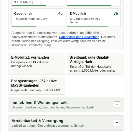
9.126 Kfz/Tag
45
76
Gesundheit
E-Mobilität
Traumazentrum 35,0 km
11 Ladepunkte im PLZ-
Gebiet
Automatischer Orientierungswert aus amtlichen und öffentlich
nachvollziehbaren Kontextdaten.
Datenbasis und Gewichtung
. Der Index
ersetzt keine Besichtigung, kein Verkehrswertgutachten und keine
individuelle Standortprüfung.
E-Mobilität: vorhanden
Breitband: gute Gigabit-
Verfügbarkeit
Ladepunkte im PLZ-Gebiet
nachgewiesen.
Ein großer Teil der Haushalte
erreicht 1.000 Mbit/s oder mehr.
Energieanlagen: 257 aktive
MaStR-Einheiten
Registrierte Leistung rund 5,1 MW.
Immobilien & Wohnungsmarkt
Digitale Infrastruktur, Energieanlagen, Regionale Kaufkraft
Erreichbarkeit & Versorgung
Ladeinfrastruktur, Gesundheitsversorgung, Schulen