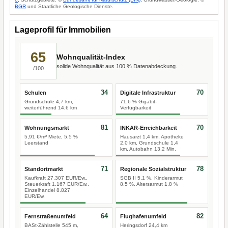
BGR
und Staatliche Geologische Dienste.
Lageprofil für Immobilien
65
Wohnqualität-Index
solide Wohnqualität aus 100 % Datenabdeckung.
/100
34
70
Schulen
Digitale Infrastruktur
Grundschule 4,7 km,
71,6 % Gigabit-
weiterführend 14,6 km
Verfügbarkeit
81
70
Wohnungsmarkt
INKAR-Erreichbarkeit
5,91 €/m² Miete, 5,5 %
Hausarzt 1,4 km, Apotheke
Leerstand
2,0 km, Grundschule 1,4
km, Autobahn 13,2 Min.
71
78
Standortmarkt
Regionale Sozialstruktur
Kaufkraft 27.307 EUR/Ew.,
SGB II 5,1 %, Kinderarmut
Steuerkraft 1.167 EUR/Ew.,
8,5 %, Altersarmut 1,8 %
Einzelhandel 8.827
EUR/Ew.
64
82
Fernstraßenumfeld
Flughafenumfeld
BASt-Zählstelle 545 m,
Heringsdorf 24,4 km