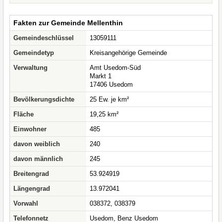
Fakten zur Gemeinde Mellenthin
Gemeindeschlüssel
13059111
Gemeindetyp
Kreisangehörige Gemeinde
Verwaltung
Amt Usedom-Süd
Markt 1
17406 Usedom
Bevölkerungsdichte
25 Ew. je km²
Fläche
19,25 km²
Einwohner
485
davon weiblich
240
davon männlich
245
Breitengrad
53.924919
Längengrad
13.972041
Vorwahl
038372, 038379
Telefonnetz
Usedom, Benz Usedom