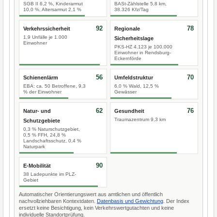
SGB II 6,2 %, Kinderarmut
BASt-Zählstelle 5,8 km,
10,0 %, Altersarmut 2,1 %
38.326 Kfz/Tag
92
78
Verkehrssicherheit
Regionale
1,9 Unfälle je 1.000
Sicherheitslage
Einwohner
PKS-HZ 4.123 je 100.000
Einwohner in Rendsburg-
Eckernförde
56
70
Schienenlärm
Umfeldstruktur
EBA: ca. 50 Betroffene, 9,3
6,0 % Wald, 12,5 %
% der Einwohner
Gewässer
62
76
Natur- und
Gesundheit
Traumazentrum 9,3 km
Schutzgebiete
0,3 % Naturschutzgebiet,
0,5 % FFH, 24,8 %
Landschaftsschutz, 0,4 %
Naturpark
90
E-Mobilität
38 Ladepunkte im PLZ-
Gebiet
Automatischer Orientierungswert aus amtlichen und öffentlich
nachvollziehbaren Kontextdaten.
Datenbasis und Gewichtung
. Der Index
ersetzt keine Besichtigung, kein Verkehrswertgutachten und keine
individuelle Standortprüfung.