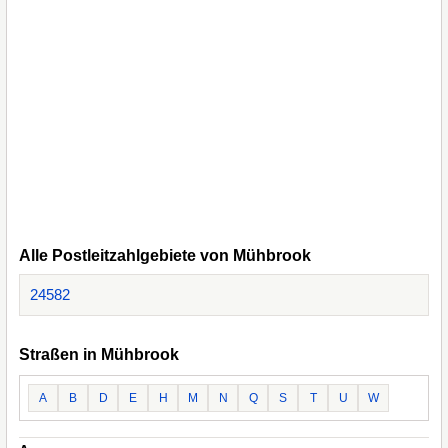
Alle Postleitzahlgebiete von Mühbrook
24582
Straßen in Mühbrook
A
B
D
E
H
M
N
Q
S
T
U
W