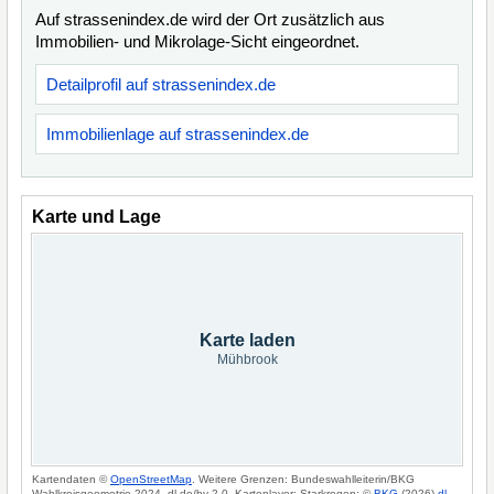
Auf strassenindex.de wird der Ort zusätzlich aus
Immobilien- und Mikrolage-Sicht eingeordnet.
Detailprofil auf strassenindex.de
Immobilienlage auf strassenindex.de
Karte und Lage
Karte laden
Mühbrook
Kartendaten ©
OpenStreetMap
. Weitere Grenzen: Bundeswahlleiterin/BKG
Wahlkreisgeometrie 2024, dl-de/by-2-0. Kartenlayer: Starkregen: ©
BKG
(2026)
dl-