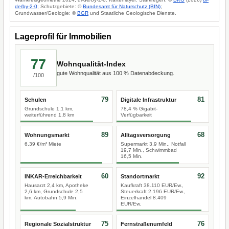
de/by-2-0
; Schutzgebiete: ©
Bundesamt für Naturschutz (BfN)
;
Grundwasser/Geologie: ©
BGR
und Staatliche Geologische Dienste.
Lageprofil für Immobilien
77
Wohnqualität-Index
gute Wohnqualität aus 100 % Datenabdeckung.
/100
79
81
Schulen
Digitale Infrastruktur
Grundschule 1,1 km,
78,4 % Gigabit-
weiterführend 1,8 km
Verfügbarkeit
89
68
Wohnungsmarkt
Alltagsversorgung
6,39 €/m² Miete
Supermarkt 3,9 Min., Notfall
19,7 Min., Schwimmbad
16,5 Min.
60
92
INKAR-Erreichbarkeit
Standortmarkt
Hausarzt 2,4 km, Apotheke
Kaufkraft 38.110 EUR/Ew.,
2,6 km, Grundschule 2,5
Steuerkraft 2.196 EUR/Ew.,
km, Autobahn 5,9 Min.
Einzelhandel 8.409
EUR/Ew.
75
76
Regionale Sozialstruktur
Fernstraßenumfeld