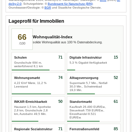
de/by-2-0
; Schutzgebiete: ©
Bundesamt für Naturschutz (BfN)
;
Grundwasser/Geologie: ©
BGR
und Staatliche Geologische Dienste.
Lageprofil für Immobilien
66
Wohnqualität-Index
solide Wohnqualität aus 100 % Datenabdeckung.
/100
71
15
Schulen
Digitale Infrastruktur
Grundschule 694 m,
5,3 % Gigabit-Verfügbarkeit
weiterführend 8,1 km
74
52
Wohnungsmarkt
Alltagsversorgung
4,22 €/m² Miete, 11,2 %
Supermarkt 5,7 Min., Notfall
Leerstand
30,0 Min., Schwimmbad
19,0 Min.
50
61
INKAR-Erreichbarkeit
Standortmarkt
Hausarzt 1,5 km, Apotheke
Kaufkraft 26.490 EUR/Ew.,
2,8 km, Grundschule 2,8
Steuerkraft 759 EUR/Ew.,
km, Autobahn 49,5 Min.
Einzelhandel 8.521
EUR/Ew.
71
85
Regionale Sozialstruktur
Fernstraßenumfeld