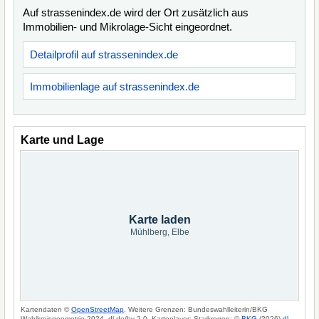
Auf strassenindex.de wird der Ort zusätzlich aus
Immobilien- und Mikrolage-Sicht eingeordnet.
Detailprofil auf strassenindex.de
Immobilienlage auf strassenindex.de
Karte und Lage
Karte laden
Mühlberg, Elbe
Kartendaten ©
OpenStreetMap
. Weitere Grenzen: Bundeswahlleiterin/BKG
Wahlkreisgeometrie 2024, dl-de/by-2-0. Kartenlayer: Starkregen: ©
BKG
(2026)
dl-