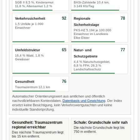
SGB II 8,5 %, Kinderarmut
BASt-Zählstelle 10,4 km,
11,6 %, Altersarmut 1,2 %
3.149 Kfz/Tag
92
78
Verkehrssicherheit
Regionale
1,5 Unfälle je 1.000
Sicherheitslage
Einwohner
PKS-HZ 5.194 je 100.000
Einwohner im Landkreis
Elbe-Elster
65
77
Umfeldstruktur
Natur- und
16,4 % Wald, 1,8 %
Schutzgebiete
Gewässer
4,4 % Naturschutzgebiet,
6,8 % FFH, 26,3 %
Landschaftsschutz
76
Gesundheit
Traumazentrum 12,1 km
Automatischer Orientierungswert aus amtlichen und öffentlich
nachvollziehbaren Kontextdaten.
Datenbasis und Gewichtung
. Der Index
ersetzt keine Besichtigung, kein Verkehrswertgutachten und keine
individuelle Standortprüfung.
Gesundheit: Traumazentrum
Schule: Grundschule sehr nah
regional erreichbar
Die nächste Grundschule liegt bis
750 m entfernt.
Das nächste Traumazentrum liegt
bis 15 km entfernt.