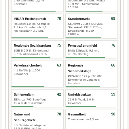
6,80 €/m² Miete, 2,9 %
Supermarkt 5,2 Min., Notfall
Leerstand
12,0 Min., Schwimmbad
10,2 Min.
70
69
INKAR-Erreichbarkeit
Standortmarkt
Hausarzt 4,0 km, Apotheke
Kaufkraft 29.354 EUR/Ew.,
1,1 km, Grundschule 1,1
Steuerkraft 937 EUR/Ew.,
km, Autobahn 3,0 Min.
Einzelhandel 8.249
EUR/Ew.
75
76
Regionale Sozialstruktur
Fernstraßenumfeld
SGB II 5,5 %, Kinderarmut
BASt-Zählstelle 9,3 km,
9,7 %, Altersarmut 2,9 %
38.792 Kfz/Tag
63
66
Verkehrssicherheit
Regionale
4,1 Unfälle je 1.000
Sicherheitslage
Einwohner
PKS-HZ 6.129 je 100.000
Einwohner im Landkreis
Konstanz
42
59
Schienenlärm
Umfeldstruktur
EBA: ca. 765 Betroffene,
22,6 % Wald, 1,0 %
19,4 % der Einwohner
Gewässer
78
90
Natur- und
Gesundheit
Traumazentrum 4,3 km
Schutzgebiete
3,5 % Naturschutzgebiet,
12,5 % FFH, 14,2 %