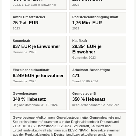
2023, 1.119 EUR je Einwohner
2023
Anteil Umsatzsteuer
Realsteueraufbringungskraft
75 Tsd. EUR
1,76 Mio. EUR
2023
2023
Steuerkraft
Kaufkraft
937 EUR je Einwohner
29.354 EUR je
Einwohner
Gemeinde, 2023
Gemeinde, 2023
Einzelhandelskaufkraft
Arbeitsort-Beschäftigte
8.249 EUR je Einwohner
471
Gemeinde, 2023
Stand 30.06.2024
Gewerbesteuer
Grundsteuer B
340 % Hebesatz
350 % Hebesatz
Regionaldatenbank 31.12.2024
bebaute/bebaubare Grundstücke
Gewerbesteuer-Aufkommen, Gewerbesteuer netto, Gemeindeanteile und
Steuereinnahmekraft stammen aus der Regionaldatenbank Deutschland
71231-01-03-5, Datenstand 31.12.2023. Steuerkraft, Kaufkraft und
Einzelhandelskaufkraft stammen aus BBSR INKAR. Hebesätze stammen
aus der Regionaldatenbank Deutschland bzw. aktuelleren amtlichen