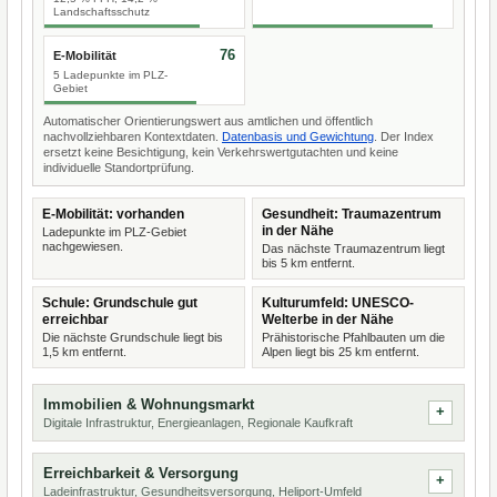
Landschaftsschutz
76
E-Mobilität
5 Ladepunkte im PLZ-
Gebiet
Automatischer Orientierungswert aus amtlichen und öffentlich
nachvollziehbaren Kontextdaten.
Datenbasis und Gewichtung
. Der Index
ersetzt keine Besichtigung, kein Verkehrswertgutachten und keine
individuelle Standortprüfung.
E-Mobilität: vorhanden
Gesundheit: Traumazentrum
in der Nähe
Ladepunkte im PLZ-Gebiet
nachgewiesen.
Das nächste Traumazentrum liegt
bis 5 km entfernt.
Schule: Grundschule gut
Kulturumfeld: UNESCO-
erreichbar
Welterbe in der Nähe
Die nächste Grundschule liegt bis
Prähistorische Pfahlbauten um die
1,5 km entfernt.
Alpen liegt bis 25 km entfernt.
Immobilien & Wohnungsmarkt
Digitale Infrastruktur, Energieanlagen, Regionale Kaufkraft
Erreichbarkeit & Versorgung
Ladeinfrastruktur, Gesundheitsversorgung, Heliport-Umfeld