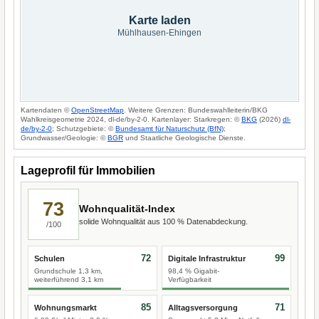
Karte laden
Mühlhausen-Ehingen
Kartendaten ©
OpenStreetMap
. Weitere Grenzen: Bundeswahlleiterin/BKG
Wahlkreisgeometrie 2024, dl-de/by-2-0. Kartenlayer: Starkregen: ©
BKG
(2026)
dl-
de/by-2-0
; Schutzgebiete: ©
Bundesamt für Naturschutz (BfN)
;
Grundwasser/Geologie: ©
BGR
und Staatliche Geologische Dienste.
Lageprofil für Immobilien
73
Wohnqualität-Index
solide Wohnqualität aus 100 % Datenabdeckung.
/100
72
99
Schulen
Digitale Infrastruktur
Grundschule 1,3 km,
98,4 % Gigabit-
weiterführend 3,1 km
Verfügbarkeit
85
71
Wohnungsmarkt
Alltagsversorgung