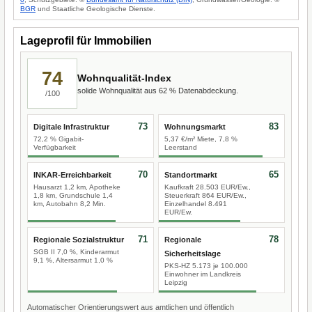
BGR
und Staatliche Geologische Dienste.
Lageprofil für Immobilien
74
Wohnqualität-Index
solide Wohnqualität aus 62 % Datenabdeckung.
/100
73
83
Digitale Infrastruktur
Wohnungsmarkt
72,2 % Gigabit-
5,37 €/m² Miete, 7,8 %
Verfügbarkeit
Leerstand
70
65
INKAR-Erreichbarkeit
Standortmarkt
Hausarzt 1,2 km, Apotheke
Kaufkraft 28.503 EUR/Ew.,
1,8 km, Grundschule 1,4
Steuerkraft 864 EUR/Ew.,
km, Autobahn 8,2 Min.
Einzelhandel 8.491
EUR/Ew.
71
78
Regionale Sozialstruktur
Regionale
SGB II 7,0 %, Kinderarmut
Sicherheitslage
9,1 %, Altersarmut 1,0 %
PKS-HZ 5.173 je 100.000
Einwohner im Landkreis
Leipzig
Automatischer Orientierungswert aus amtlichen und öffentlich