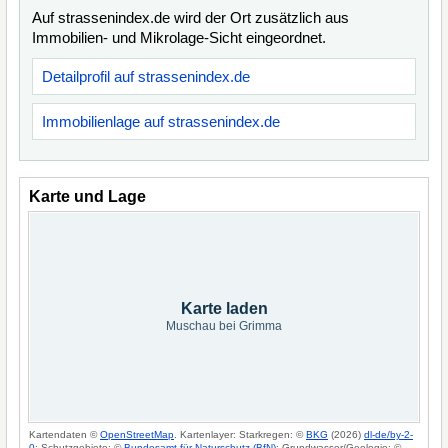
Auf strassenindex.de wird der Ort zusätzlich aus
Immobilien- und Mikrolage-Sicht eingeordnet.
Detailprofil auf strassenindex.de
Immobilienlage auf strassenindex.de
Karte und Lage
Karte laden
Muschau bei Grimma
Kartendaten ©
OpenStreetMap
. Kartenlayer: Starkregen: ©
BKG
(2026)
dl-de/by-2-
0
; Schutzgebiete: ©
Bundesamt für Naturschutz (BfN)
; Grundwasser/Geologie: ©