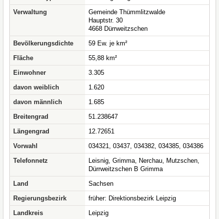
Verwaltung
Gemeinde Thümmlitzwalde
Hauptstr. 30
4668 Dürrweitzschen
Bevölkerungsdichte
59 Ew. je km²
Fläche
55,88 km²
Einwohner
3.305
davon weiblich
1.620
davon männlich
1.685
Breitengrad
51.238647
Längengrad
12.72651
Vorwahl
034321, 03437, 034382, 034385, 034386
Telefonnetz
Leisnig, Grimma, Nerchau, Mutzschen,
Dürrweitzschen B Grimma
Land
Sachsen
Regierungsbezirk
früher: Direktionsbezirk Leipzig
Landkreis
Leipzig