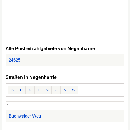
Alle Postleitzahlgebiete von Negenharrie
24625
Straßen in Negenharrie
B
D
K
L
M
O
S
W
B
Buchwalder Weg