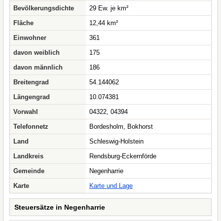
Bevölkerungsdichte
29 Ew. je km²
Fläche
12,44 km²
Einwohner
361
davon weiblich
175
davon männlich
186
Breitengrad
54.144062
Längengrad
10.074381
Vorwahl
04322, 04394
Telefonnetz
Bordesholm, Bokhorst
Land
Schleswig-Holstein
Landkreis
Rendsburg-Eckernförde
Gemeinde
Negenharrie
Karte
Karte und Lage
Steuersätze in Negenharrie