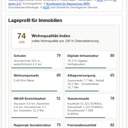
de/by-2-0
; Schutzgebiete: ©
Bundesamt für Naturschutz (BfN)
;
Grundwasser/Geologie: ©
BGR
und Staatliche Geologische Dienste.
Lageprofil für Immobilien
74
Wohnqualität-Index
solide Wohnqualität aus 100 % Datenabdeckung.
/100
79
80
Schulen
Digitale Infrastruktur
Grundschule 522 m,
78,3 % Gigabit-
weiterführend 4,2 km
Verfügbarkeit
89
65
Wohnungsmarkt
Alltagsversorgung
5,48 €/m² Miete
Supermarkt 7,7 Min., Notfall
18,2 Min., Schwimmbad
10,7 Min.
51
78
INKAR-Erreichbarkeit
Standortmarkt
Hausarzt 3,6 km, Apotheke
Kaufkraft 31.221 EUR/Ew.,
4,6 km, Grundschule 3,7
Steuerkraft 1.213 EUR/Ew.,
km, Autobahn 11,4 Min.
Einzelhandel 7.508
EUR/Ew.
75
82
Regionale Sozialstruktur
Fernstraßenumfeld