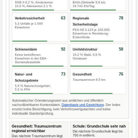
SGB II 6,2 %, Kinderarmut
BASt-Zählstelle 9,8 km,
10,0 %, Altersarmut 2,1 %
16.742 Kfz/Tag
63
78
Verkehrssicherheit
Regionale
5,3 Unfälle je 1.000
Sicherheitslage
Einwohner
PKS-HZ 4.123 je 100.000
Einwohner in Rendsburg-
Eckernförde
92
58
Schienenlärm
Umfeldstruktur
Keine betroffenen
10,2 % Wald, 0,6 %
Einwohner in der EBA-
Gewässer
Gemeindestatistik
73
76
Natur- und
Gesundheit
Traumazentrum 6,5 km
Schutzgebiete
5,5 % Naturschutzgebiet,
5,5 % FFH
Automatischer Orientierungswert aus amtlichen und öffentlich
nachvollziehbaren Kontextdaten.
Datenbasis und Gewichtung
. Der Index
ersetzt keine Besichtigung, kein Verkehrswertgutachten und keine
individuelle Standortprüfung.
Gesundheit: Traumazentrum
Schule: Grundschule sehr nah
regional erreichbar
Die nächste Grundschule liegt bis
750 m entfernt.
Das nächste Traumazentrum liegt