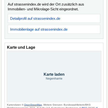
Auf strassenindex.de wird der Ort zusätzlich aus
Immobilien- und Mikrolage-Sicht eingeordnet.
Detailprofil auf strassenindex.de
Immobilienlage auf strassenindex.de
Karte und Lage
Karte laden
Negenharrie
Kartendaten ©
OpenStreetMap
. Weitere Grenzen: Bundeswahlleiterin/BKG
Wahlkreisgeometrie 2024, dl-de/by-2-0. Kartenlayer: Starkregen: ©
BKG
(2026)
dl-