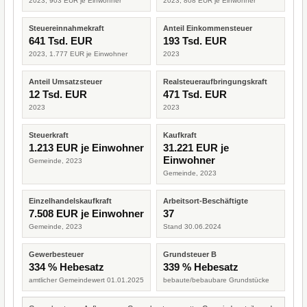
2023, 903 EUR je Einwohner
2023, 808 EUR je Einwohner
Steuereinnahmekraft
Anteil Einkommensteuer
641 Tsd. EUR
193 Tsd. EUR
2023, 1.777 EUR je Einwohner
2023
Anteil Umsatzsteuer
Realsteueraufbringungskraft
12 Tsd. EUR
471 Tsd. EUR
2023
2023
Steuerkraft
Kaufkraft
1.213 EUR je Einwohner
31.221 EUR je
Einwohner
Gemeinde, 2023
Gemeinde, 2023
Einzelhandelskaufkraft
Arbeitsort-Beschäftigte
7.508 EUR je Einwohner
37
Gemeinde, 2023
Stand 30.06.2024
Gewerbesteuer
Grundsteuer B
334 % Hebesatz
339 % Hebesatz
amtlicher Gemeindewert 01.01.2025
bebaute/bebaubare Grundstücke