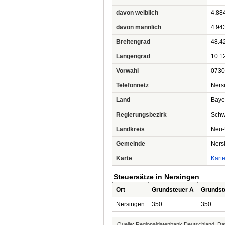
davon weiblich
4.88
davon männlich
4.94
Breitengrad
48.4
Längengrad
10.1
Vorwahl
0730
Telefonnetz
Ners
Land
Baye
Regierungsbezirk
Sch
Landkreis
Neu-
Gemeinde
Ners
Karte
Kart
Steuersätze in Nersingen
Ort
Grundsteuer A
Grundst
Nersingen
350
350
Quelle: Regionaldatenbank Deutschland, Dat