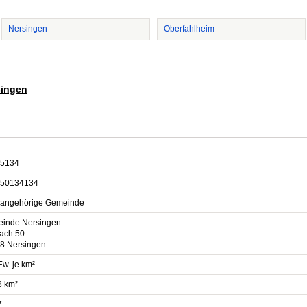
Nersingen
Oberfahlheim
singen
5134
50134134
sangehörige Gemeinde
inde Nersingen
fach 50
8 Nersingen
Ew. je km²
8 km²
7