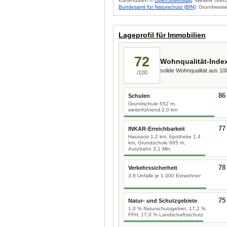
Kartendaten ©
OpenStreetMap
. Weitere Gren
Bundesamt für Naturschutz (BfN)
; Grundwasse
Lageprofil für Immobilien
72
Wohnqualität-Inde
solide Wohnqualität aus 1
/100
86
Schulen
Grundschule 652 m,
weiterführend 2,0 km
77
INKAR-Erreichbarkeit
Hausarzt 1,2 km, Apotheke 1,4
km, Grundschule 665 m,
Autobahn 3,1 Min.
78
Verkehrssicherheit
3,8 Unfälle je 1.000 Einwohner
75
Natur- und Schutzgebiete
1,0 % Naturschutzgebiet, 17,2 %
FFH, 17,0 % Landschaftsschutz