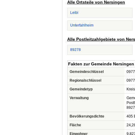
Alle Ortsteile von Nersingen
Leibi
Unterfahlheim
Alle Postleitzahlgebiete von Ner
89278
Fakten zur Gemeinde Nersingen
Gemeindeschlüssel
0977
Regionalschlüssel
0977
Gemeindetyp
Krei
Verwaltung
Geme
Post
8927
Bevölkerungsdichte
405 
Fläche
24,2
Einwohner
9.82