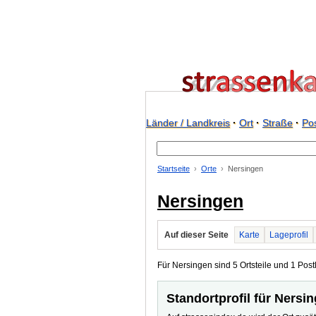
Länder / Landkreis
·
Ort
·
Straße
·
Pos
Startseite
Orte
Nersingen
Nersingen
Auf dieser Seite
Karte
Lageprofil
Für Nersingen sind 5 Ortsteile und 1 Postl
Standortprofil für Nersi