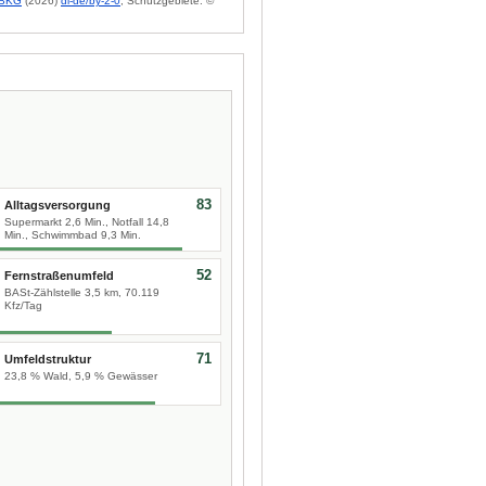
BKG
(2026)
dl-de/by-2-0
; Schutzgebiete: ©
83
Alltagsversorgung
Supermarkt 2,6 Min., Notfall 14,8
Min., Schwimmbad 9,3 Min.
52
Fernstraßenumfeld
BASt-Zählstelle 3,5 km, 70.119
Kfz/Tag
71
Umfeldstruktur
23,8 % Wald, 5,9 % Gewässer