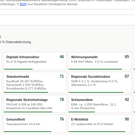
zen: Bundeswahlleiterin/BKG Wahlkreisgeometrie 2024, dl-de/by-2-0. Kartenlayer: Starkregen: ©
r/Geologie: ©
BGR
und Staatliche Geologische Dienste.
x
00 % Datenabdeckung.
46
85
Digitale Infrastruktur
Wohnungsmarkt
51,6 % Gigabit-Verfügbarkeit
6,99 €/m² Miete, 3,5 % Leerstand
71
87
Standortmarkt
Regionale Sozialstruktur
Kaufkraft 29.267 EUR/Ew.,
SGB II 3,1 %, Kinderarmut 5,0 %,
Steuerkraft 1.053 EUR/Ew.,
Altersarmut 2,1 %
Einzelhandel 9.277 EUR/Ew.
78
42
Regionale Sicherheitslage
Schienenlärm
PKS-HZ 4.006 je 100.000
EBA: ca. 1.050 Betroffene, 11,2
Einwohner im Landkreis Neu-Ulm
% der Einwohner
76
90
Gesundheit
E-Mobilität
Traumazentrum 10,0 km
22 Ladepunkte im PLZ-Gebiet