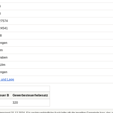
4
3
27574
24541
8
ingen
rn
waben
Ulm
ingen
e und Lage
euer B
Gewerbesteuerhebesatz
320
enstand 31.12.2024. Für rechtsverbindliche Auskünfte gilt die jeweilige Gemeinde bzw. das 