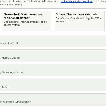
ichen und öffentlich nachvollziehbaren Kontextdaten.
Datenbasis und Gewichtung
. Der Index
lle Standortprüfung.
Gesundheit: Traumazentrum
Schule: Grundschule sehr nah
regional erreichbar
Die nächste Grundschule liegt bis 750 m
entfernt.
Das nächste Traumazentrum liegt bis
15 km entfernt.
ionale Kaufkraft
, Heliport-Umfeld
, Verkehrssicherheit
te Nähe
e, Wahlkreis-Strukturdaten