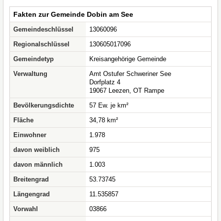
Fakten zur Gemeinde Dobin am See
Gemeindeschlüssel
13060096
Regionalschlüssel
130605017096
Gemeindetyp
Kreisangehörige Gemeinde
Verwaltung
Amt Ostufer Schweriner See
Dorfplatz 4
19067 Leezen, OT Rampe
Bevölkerungsdichte
57 Ew. je km²
Fläche
34,78 km²
Einwohner
1.978
davon weiblich
975
davon männlich
1.003
Breitengrad
53.73745
Längengrad
11.535857
Vorwahl
03866