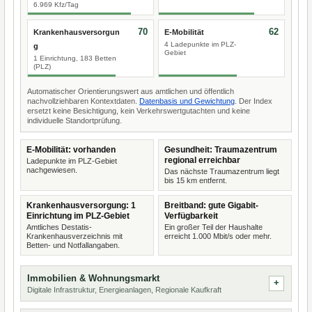
6.969 Kfz/Tag
70
62
Krankenhausversorgun
E-Mobilität
4 Ladepunkte im PLZ-
g
Gebiet
1 Einrichtung, 183 Betten
(PLZ)
Automatischer Orientierungswert aus amtlichen und öffentlich
nachvollziehbaren Kontextdaten.
Datenbasis und Gewichtung
. Der Index
ersetzt keine Besichtigung, kein Verkehrswertgutachten und keine
individuelle Standortprüfung.
E-Mobilität: vorhanden
Gesundheit: Traumazentrum
regional erreichbar
Ladepunkte im PLZ-Gebiet
nachgewiesen.
Das nächste Traumazentrum liegt
bis 15 km entfernt.
Krankenhausversorgung: 1
Breitband: gute Gigabit-
Einrichtung im PLZ-Gebiet
Verfügbarkeit
Amtliches Destatis-
Ein großer Teil der Haushalte
Krankenhausverzeichnis mit
erreicht 1.000 Mbit/s oder mehr.
Betten- und Notfallangaben.
Immobilien & Wohnungsmarkt
Digitale Infrastruktur, Energieanlagen, Regionale Kaufkraft