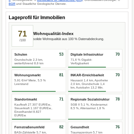
BGR
und Staatliche Geologische Dienste.
Lageprofil für Immobilien
71
Wohnqualität-Index
solide Wohnqualität aus 100 % Datenabdeckung.
/100
53
70
Schulen
Digitale Infrastruktur
Grundschule 2,3 km,
71,6 % Gigabit-
weiterführend 8,6 km
Verfügbarkeit
81
70
Wohnungsmarkt
INKAR-Erreichbarkeit
5,91 €/m² Miete, 5,5 %
Hausarzt 1,4 km, Apotheke
Leerstand
2,0 km, Grundschule 1,4
km, Autobahn 13,2 Min.
71
78
Standortmarkt
Regionale Sozialstruktur
Kaufkraft 27.307 EUR/Ew.,
SGB II 5,1 %, Kinderarmut
Steuerkraft 1.167 EUR/Ew.,
8,5 %, Altersarmut 1,8 %
Einzelhandel 8.827
EUR/Ew.
82
76
Fernstraßenumfeld
Gesundheit
BASt-Zählstelle 5,7 km,
Traumazentrum 5,7 km