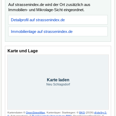
Auf strassenindex.de wird der Ort zusätzlich aus
Immobilien- und Mikrolage-Sicht eingeordnet.
Detailprofil auf strassenindex.de
Immobilienlage auf strassenindex.de
Karte und Lage
Karte laden
Neu Schlagsdorf
Kartendaten ©
OpenStreetMap
. Kartenlayer: Starkregen: ©
BKG
(2026)
dl-de/by-2-
0
; Schutzgebiete: ©
Bundesamt für Naturschutz (BfN)
; Grundwasser/Geologie: ©