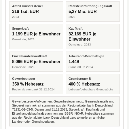
Anteil Umsatzsteuer
Realsteueraufbringungskraft
316 Tsd. EUR
5,27 Mio. EUR
2023
2023
Steuerkraft
Kaufkraft
1.199 EUR je Einwohner
32.169 EUR je
Einwohner
Gemeinde, 2023
Gemeinde, 2023
Einzelhandelskaufkraft
Arbeitsort-Beschäftigte
8.096 EUR je Einwohner
1.449
Gemeinde, 2023
Stand 30.06.2024
Gewerbesteuer
Grundsteuer B
350 % Hebesatz
400 % Hebesatz
Regionaldatenbank 31.12.2024
bebaute/bebaubare Grundstücke
Gewerbesteuer-Aufkommen, Gewerbesteuer netto, Gemeindeanteile und
Steuereinnahmekraft stammen aus der Regionaldatenbank Deutschland
71231-01-03-5, Datenstand 31.12.2023. Steuerkraft, Kaufkraft und
Einzelhandelskaufkraft stammen aus BBSR INKAR. Hebesätze stammen
aus der Regionaldatenbank Deutschland bzw. aktuelleren amtlichen
Landes- oder Gemeindedaten.