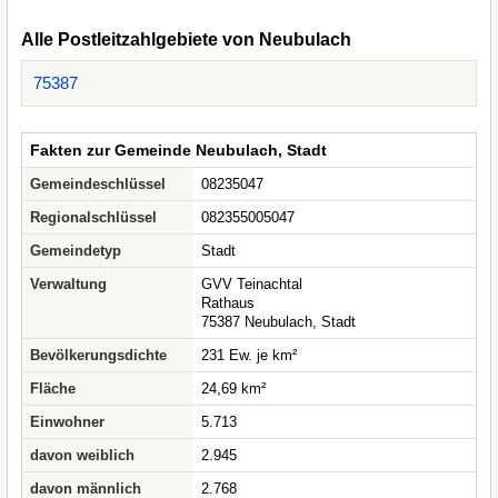
Alle Postleitzahlgebiete von Neubulach
75387
Fakten zur Gemeinde Neubulach, Stadt
Gemeindeschlüssel
08235047
Regionalschlüssel
082355005047
Gemeindetyp
Stadt
Verwaltung
GVV Teinachtal
Rathaus
75387 Neubulach, Stadt
Bevölkerungsdichte
231 Ew. je km²
Fläche
24,69 km²
Einwohner
5.713
davon weiblich
2.945
davon männlich
2.768