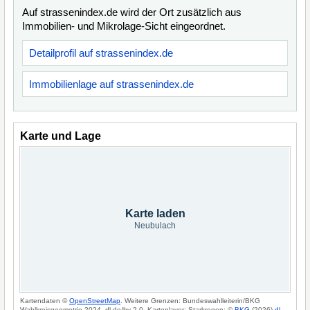
Auf strassenindex.de wird der Ort zusätzlich aus
Immobilien- und Mikrolage-Sicht eingeordnet.
Detailprofil auf strassenindex.de
Immobilienlage auf strassenindex.de
Karte und Lage
Karte laden
Neubulach
Kartendaten ©
OpenStreetMap
. Weitere Grenzen: Bundeswahlleiterin/BKG
Wahlkreisgeometrie 2024, dl-de/by-2-0. Kartenlayer: Starkregen: ©
BKG
(2026)
dl-