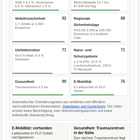
SGB II 4,2 %, Kinderarmut
BASt-Zählstelle 15,7 km,
6,8 %, Altersarmut 1,9 %
87.836 Kfz/Tag
92
88
Verkehrssicherheit
Regionale
1,7 Unfälle je 1.000
Sicherheitslage
Einwohner
PKS-HZ 3.059 je 100.000
Einwohner im Landkreis
Calw
71
71
Umfeldstruktur
Natur- und
44,0 % Wald, 0,4 %
Schutzgebiete
Gewässer
1,4 % FFH, 22,5 %
Landschaftsschutz, 100,0
% Naturpark
90
76
Gesundheit
E-Mobilität
Traumazentrum 4,5 km
8 Ladepunkte im PLZ-
Gebiet
Automatischer Orientierungswert aus amtlichen und öffentlich
nachvollziehbaren Kontextdaten.
Datenbasis und Gewichtung
. Der Index
ersetzt keine Besichtigung, kein Verkehrswertgutachten und keine
individuelle Standortprüfung.
E-Mobilität: vorhanden
Gesundheit: Traumazentrum
in der Nähe
Ladepunkte im PLZ-Gebiet
nachgewiesen.
Das nächste Traumazentrum liegt