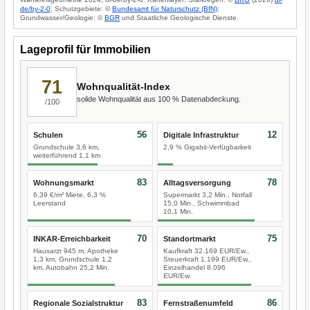
de/by-2-0
; Schutzgebiete: ©
Bundesamt für Naturschutz (BfN)
;
Grundwasser/Geologie: ©
BGR
und Staatliche Geologische Dienste.
Lageprofil für Immobilien
71
Wohnqualität-Index
solide Wohnqualität aus 100 % Datenabdeckung.
/100
56
12
Schulen
Digitale Infrastruktur
Grundschule 3,6 km,
2,9 % Gigabit-Verfügbarkeit
weiterführend 1,1 km
83
78
Wohnungsmarkt
Alltagsversorgung
6,39 €/m² Miete, 6,3 %
Supermarkt 3,2 Min., Notfall
Leerstand
15,0 Min., Schwimmbad
10,1 Min.
70
75
INKAR-Erreichbarkeit
Standortmarkt
Hausarzt 945 m, Apotheke
Kaufkraft 32.169 EUR/Ew.,
1,3 km, Grundschule 1,2
Steuerkraft 1.199 EUR/Ew.,
km, Autobahn 25,2 Min.
Einzelhandel 8.096
EUR/Ew.
83
86
Regionale Sozialstruktur
Fernstraßenumfeld