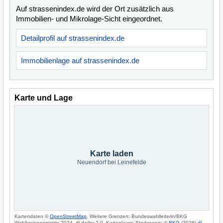
Auf strassenindex.de wird der Ort zusätzlich aus
Immobilien- und Mikrolage-Sicht eingeordnet.
Detailprofil auf strassenindex.de
Immobilienlage auf strassenindex.de
Karte und Lage
Karte laden
Neuendorf bei Leinefelde
Kartendaten ©
OpenStreetMap
. Weitere Grenzen: Bundeswahlleiterin/BKG
Wahlkreisgeometrie 2024, dl-de/by-2-0. Kartenlayer: Starkregen: ©
BKG
(2026)
dl-