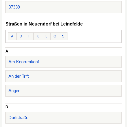
37339
Straßen in Neuendorf bei Leinefelde
A
D
F
K
L
O
S
A
Am Knorrenkopf
An der Trift
Anger
D
Dorfstraße