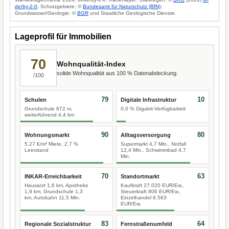
de/by-2-0
; Schutzgebiete: ©
Bundesamt für Naturschutz (BfN)
;
Grundwasser/Geologie: ©
BGR
und Staatliche Geologische Dienste.
Lageprofil für Immobilien
70
Wohnqualität-Index
solide Wohnqualität aus 100 % Datenabdeckung.
/100
79
10
Schulen
Digitale Infrastruktur
Grundschule 872 m,
0,0 % Gigabit-Verfügbarkeit
weiterführend 4,4 km
90
80
Wohnungsmarkt
Alltagsversorgung
5,27 €/m² Miete, 2,7 %
Supermarkt 4,7 Min., Notfall
Leerstand
12,4 Min., Schwimmbad 4,7
Min.
70
63
INKAR-Erreichbarkeit
Standortmarkt
Hausarzt 1,6 km, Apotheke
Kaufkraft 27.020 EUR/Ew.,
1,9 km, Grundschule 1,3
Steuerkraft 806 EUR/Ew.,
km, Autobahn 11,5 Min.
Einzelhandel 6.563
EUR/Ew.
83
64
Regionale Sozialstruktur
Fernstraßenumfeld