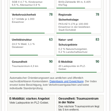
SGB II 4,7 %, Kinderarmut
BASt-Zählstelle 99 m, 6.405
6,6 %, Altersarmut 0,9 %
Kfz/Tag
78
78
Verkehrssicherheit
Regionale
3,7 Unfälle je 1.000
Sicherheitslage
Einwohner
PKS-HZ 5.176 je 100.000
Einwohner in der kreisfreien
Stadt Eichsfeld
63
83
Umfeldstruktur
Natur- und
24,0 % Wald, 1,1 %
Schutzgebiete
Gewässer
0,2 % Naturschutzgebiet,
0,2 % Landschaftsschutz
90
90
Gesundheit
E-Mobilität
Traumazentrum 4,3 km
40 Ladepunkte im PLZ-
Gebiet
Automatischer Orientierungswert aus amtlichen und öffentlich
nachvollziehbaren Kontextdaten.
Datenbasis und Gewichtung
. Der Index
ersetzt keine Besichtigung, kein Verkehrswertgutachten und keine
individuelle Standortprüfung.
E-Mobilität: starkes Angebot
Gesundheit: Traumazentrum
in der Nähe
Viele Ladepunkte im PLZ-Gebiet.
Das nächste Traumazentrum liegt
bis 5 km entfernt.