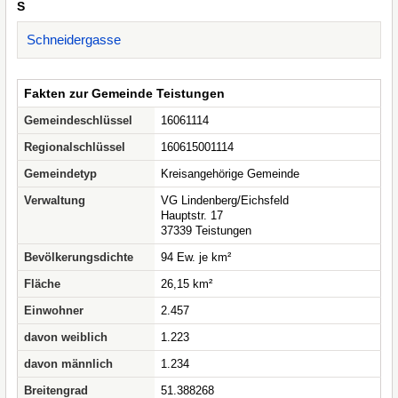
S
Schneidergasse
Fakten zur Gemeinde Teistungen
Gemeindeschlüssel
16061114
Regionalschlüssel
160615001114
Gemeindetyp
Kreisangehörige Gemeinde
Verwaltung
VG Lindenberg/Eichsfeld
Hauptstr. 17
37339 Teistungen
Bevölkerungsdichte
94 Ew. je km²
Fläche
26,15 km²
Einwohner
2.457
davon weiblich
1.223
davon männlich
1.234
Breitengrad
51.388268