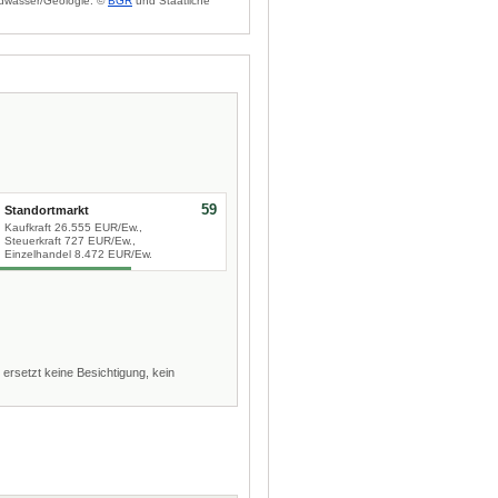
dwasser/Geologie: ©
BGR
und Staatliche
59
Standortmarkt
Kaufkraft 26.555 EUR/Ew.,
Steuerkraft 727 EUR/Ew.,
Einzelhandel 8.472 EUR/Ew.
 ersetzt keine Besichtigung, kein