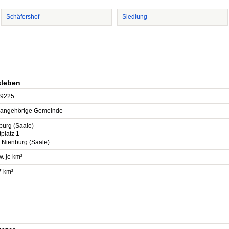
Schäfershof
Siedlung
sleben
9225
sangehörige Gemeinde
burg (Saale)
platz 1
 Nienburg (Saale)
. je km²
7 km²