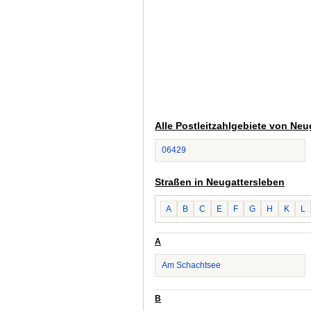
Alle Postleitzahlgebiete von Neu
06429
Straßen in Neugattersleben
A
B
C
E
F
G
H
K
L
A
Am Schachtsee
B