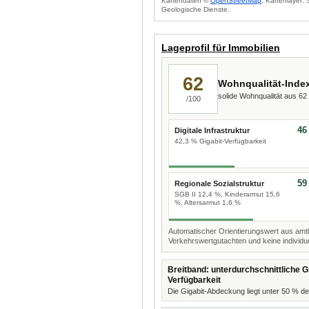
Kartendaten ©
OpenStreetMap
. Kartenlayer:
Geologische Dienste.
Lageprofil für Immobilien
62
Wohnqualität-Inde
solide Wohnqualität aus 6
/100
46
Digitale Infrastruktur
42,3 % Gigabit-Verfügbarkeit
59
Regionale Sozialstruktur
SGB II 12,4 %, Kinderarmut 15,6
%, Altersarmut 1,6 %
Automatischer Orientierungswert aus amtl
Verkehrswertgutachten und keine individue
Breitband: unterdurchschnittliche Gi
Verfügbarkeit
Die Gigabit-Abdeckung liegt unter 50 % de