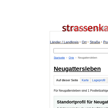
Länder / Landkreis
·
Ort
·
Straße
·
Pos
Startseite
Orte
Neugattersleben
Neugattersleben
Auf dieser Seite
Karte
Lageprofil
Für Neugattersleben sind 1 Postleitzahlge
Standortprofil für Neuga