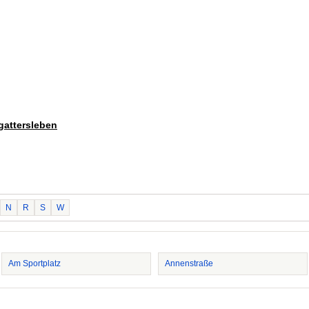
gattersleben
N
R
S
W
Am Sportplatz
Annenstraße