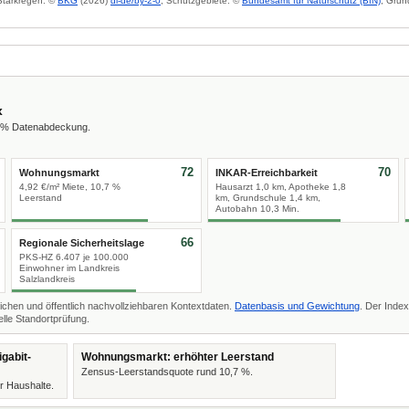
 Starkregen: ©
BKG
(2026)
dl-de/by-2-0
; Schutzgebiete: ©
Bundesamt für Naturschutz (BfN)
; Grun
x
2 % Datenabdeckung.
72
70
Wohnungsmarkt
INKAR-Erreichbarkeit
4,92 €/m² Miete, 10,7 %
Hausarzt 1,0 km, Apotheke 1,8
Leerstand
km, Grundschule 1,4 km,
Autobahn 10,3 Min.
66
Regionale Sicherheitslage
PKS-HZ 6.407 je 100.000
Einwohner im Landkreis
Salzlandkreis
ichen und öffentlich nachvollziehbaren Kontextdaten.
Datenbasis und Gewichtung
. Der Index
lle Standortprüfung.
gabit-
Wohnungsmarkt: erhöhter Leerstand
Zensus-Leerstandsquote rund 10,7 %.
r Haushalte.