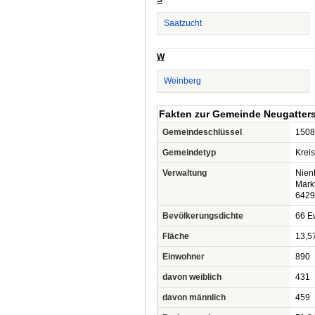
Saatzucht
W
Weinberg
Fakten zur Gemeinde Neugatter
Gemeindeschlüssel
1508
Gemeindetyp
Krei
Verwaltung
Nien
Markt
6429
Bevölkerungsdichte
66 Ew
Fläche
13,5
Einwohner
890
davon weiblich
431
davon männlich
459