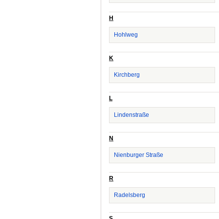
H
Hohlweg
K
Kirchberg
L
Lindenstraße
N
Nienburger Straße
R
Radelsberg
S