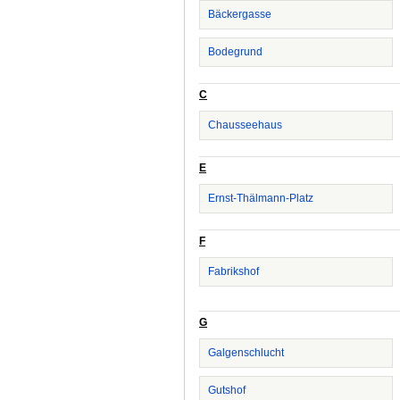
Bäckergasse
Bodegrund
C
Chausseehaus
E
Ernst-Thälmann-Platz
F
Fabrikshof
G
Galgenschlucht
Gutshof