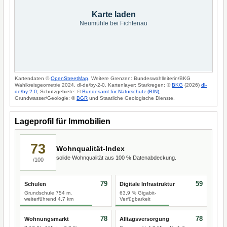
Karte laden
Neumühle bei Fichtenau
Kartendaten ©
OpenStreetMap
. Weitere Grenzen: Bundeswahlleiterin/BKG
Wahlkreisgeometrie 2024, dl-de/by-2-0. Kartenlayer: Starkregen: ©
BKG
(2026)
dl-
de/by-2-0
; Schutzgebiete: ©
Bundesamt für Naturschutz (BfN)
;
Grundwasser/Geologie: ©
BGR
und Staatliche Geologische Dienste.
Lageprofil für Immobilien
73
Wohnqualität-Index
solide Wohnqualität aus 100 % Datenabdeckung.
/100
79
59
Schulen
Digitale Infrastruktur
Grundschule 754 m,
63,9 % Gigabit-
weiterführend 4,7 km
Verfügbarkeit
78
78
Wohnungsmarkt
Alltagsversorgung