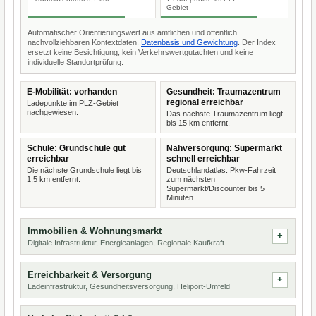
Gebiet
Automatischer Orientierungswert aus amtlichen und öffentlich
nachvollziehbaren Kontextdaten.
Datenbasis und Gewichtung
. Der Index
ersetzt keine Besichtigung, kein Verkehrswertgutachten und keine
individuelle Standortprüfung.
E-Mobilität: vorhanden
Gesundheit: Traumazentrum
regional erreichbar
Ladepunkte im PLZ-Gebiet
nachgewiesen.
Das nächste Traumazentrum liegt
bis 15 km entfernt.
Schule: Grundschule gut
Nahversorgung: Supermarkt
erreichbar
schnell erreichbar
Die nächste Grundschule liegt bis
Deutschlandatlas: Pkw-Fahrzeit
1,5 km entfernt.
zum nächsten
Supermarkt/Discounter bis 5
Minuten.
Immobilien & Wohnungsmarkt
Digitale Infrastruktur, Energieanlagen, Regionale Kaufkraft
Erreichbarkeit & Versorgung
Ladeinfrastruktur, Gesundheitsversorgung, Heliport-Umfeld