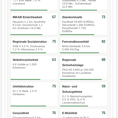
7,17 €/m² Miete, 7,0 %
Supermarkt 4,3 Min., Notfall
Leerstand
13,8 Min., Schwimmbad
11,6 Min.
67
72
INKAR-Erreichbarkeit
Standortmarkt
Hausarzt 1,1 km, Apotheke
Kaufkraft 29.805 EUR/Ew.,
8,3 km, Grundschule 1,1
Steuerkraft 1.484 EUR/Ew.,
km, Autobahn 14,0 Min.
Einzelhandel 7.734
EUR/Ew.
75
82
Regionale Sozialstruktur
Fernstraßenumfeld
SGB II 4,5 %, Kinderarmut
BASt-Zählstelle 5,6 km,
7,2 %, Altersarmut 2,0 %
5.992 Kfz/Tag
63
88
Verkehrssicherheit
Regionale
4,8 Unfälle je 1.000
Sicherheitslage
Einwohner
PKS-HZ 3.854 je 100.000
Einwohner im Landkreis
Ostalbkreis
75
59
Umfeldstruktur
Natur- und
61,1 % Wald, 1,0 %
Schutzgebiete
Gewässer
0,1 % Naturschutzgebiet,
0,5 % FFH, 11,0 %
Landschaftsschutz
76
76
Gesundheit
E-Mobilität
Traumazentrum 9,7 km
7 Ladepunkte im PLZ-