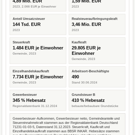
4,89 Mio. EUR
1,59 Mio. EUR
2023, 2.066 EUR je Einwohner
2023
Anteil Umsatzsteuer
Realsteueraufbringungskraft
144 Tsd. EUR
3,46 Mio. EUR
2023
2023
Steuerkraft
Kaufkraft
1.484 EUR je Einwohner
29.805 EUR je
Einwohner
Gemeinde, 2023
Gemeinde, 2023
Einzelhandelskaufkraft
Arbeitsort-Beschäftigte
7.734 EUR je Einwohner
490
Gemeinde, 2023
Stand 30.06.2024
Gewerbesteuer
Grundsteuer B
345 % Hebesatz
410 % Hebesatz
Regionaldatenbank 31.12.2024
bebaute/bebaubare Grundstücke
Gewerbesteuer-Aufkommen, Gewerbesteuer netto, Gemeindeanteile und
Steuereinnahmekraft stammen aus der Regionaldatenbank Deutschland
71231-01-03-5, Datenstand 31.12.2023. Steuerkraft, Kaufkraft und
Einzelhandelskaufkraft stammen aus BBSR INKAR. Hebesätze stammen