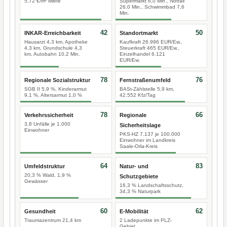
5,72 €/m² Miete
Supermarkt 6,0 Min., Notfall
26,0 Min., Schwimmbad 7,6
Min.
42
50
INKAR-Erreichbarkeit
Standortmarkt
Hausarzt 4,3 km, Apotheke
Kaufkraft 26.996 EUR/Ew.,
4,3 km, Grundschule 4,3
Steuerkraft 465 EUR/Ew.,
km, Autobahn 10,2 Min.
Einzelhandel 6.121
EUR/Ew.
78
76
Regionale Sozialstruktur
Fernstraßenumfeld
SGB II 5,9 %, Kinderarmut
BASt-Zählstelle 5,9 km,
9,1 %, Altersarmut 1,0 %
42.552 Kfz/Tag
78
66
Verkehrssicherheit
Regionale
3,8 Unfälle je 1.000
Sicherheitslage
Einwohner
PKS-HZ 7.137 je 100.000
Einwohner im Landkreis
Saale-Orla-Kreis
64
83
Umfeldstruktur
Natur- und
20,3 % Wald, 1,9 %
Schutzgebiete
Gewässer
16,3 % Landschaftsschutz,
34,3 % Naturpark
60
62
Gesundheit
E-Mobilität
Traumazentrum 21,4 km
2 Ladepunkte im PLZ-
Gebiet