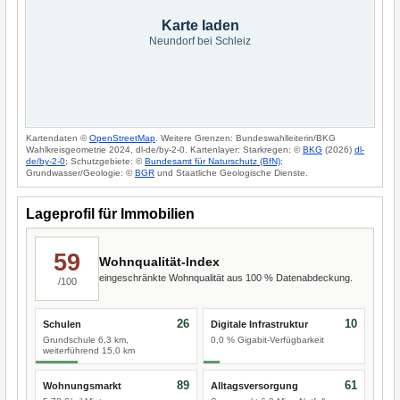
Karte laden
Neundorf bei Schleiz
Kartendaten ©
OpenStreetMap
. Weitere Grenzen: Bundeswahlleiterin/BKG
Wahlkreisgeometrie 2024, dl-de/by-2-0. Kartenlayer: Starkregen: ©
BKG
(2026)
dl-
de/by-2-0
; Schutzgebiete: ©
Bundesamt für Naturschutz (BfN)
;
Grundwasser/Geologie: ©
BGR
und Staatliche Geologische Dienste.
Lageprofil für Immobilien
59
Wohnqualität-Index
eingeschränkte Wohnqualität aus 100 % Datenabdeckung.
/100
26
10
Schulen
Digitale Infrastruktur
Grundschule 6,3 km,
0,0 % Gigabit-Verfügbarkeit
weiterführend 15,0 km
89
61
Wohnungsmarkt
Alltagsversorgung