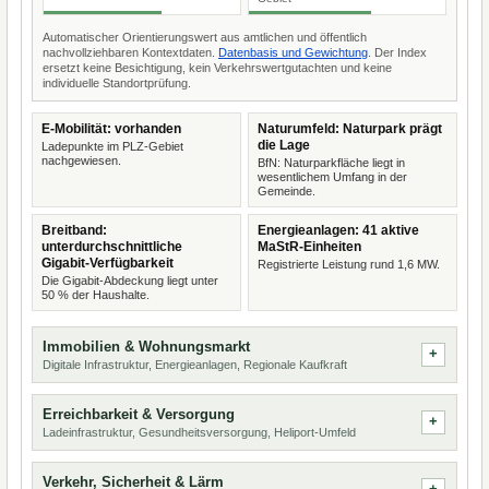
Automatischer Orientierungswert aus amtlichen und öffentlich
nachvollziehbaren Kontextdaten.
Datenbasis und Gewichtung
. Der Index
ersetzt keine Besichtigung, kein Verkehrswertgutachten und keine
individuelle Standortprüfung.
E-Mobilität: vorhanden
Naturumfeld: Naturpark prägt
die Lage
Ladepunkte im PLZ-Gebiet
nachgewiesen.
BfN: Naturparkfläche liegt in
wesentlichem Umfang in der
Gemeinde.
Breitband:
Energieanlagen: 41 aktive
unterdurchschnittliche
MaStR-Einheiten
Gigabit-Verfügbarkeit
Registrierte Leistung rund 1,6 MW.
Die Gigabit-Abdeckung liegt unter
50 % der Haushalte.
Immobilien & Wohnungsmarkt
Digitale Infrastruktur, Energieanlagen, Regionale Kaufkraft
Erreichbarkeit & Versorgung
Ladeinfrastruktur, Gesundheitsversorgung, Heliport-Umfeld
Verkehr, Sicherheit & Lärm