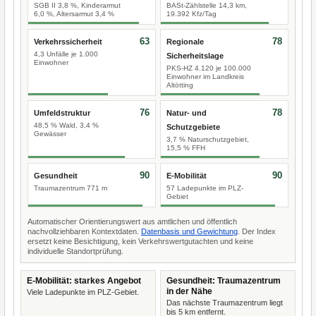
SGB II 3,8 %, Kinderarmut
BASt-Zählstelle 14,3 km,
6,0 %, Altersarmut 3,4 %
19.392 Kfz/Tag
63
78
Verkehrssicherheit
Regionale
4,3 Unfälle je 1.000
Sicherheitslage
Einwohner
PKS-HZ 4.120 je 100.000
Einwohner im Landkreis
Altötting
76
78
Umfeldstruktur
Natur- und
48,5 % Wald, 3,4 %
Schutzgebiete
Gewässer
3,7 % Naturschutzgebiet,
15,5 % FFH
90
90
Gesundheit
E-Mobilität
Traumazentrum 771 m
57 Ladepunkte im PLZ-
Gebiet
Automatischer Orientierungswert aus amtlichen und öffentlich
nachvollziehbaren Kontextdaten.
Datenbasis und Gewichtung
. Der Index
ersetzt keine Besichtigung, kein Verkehrswertgutachten und keine
individuelle Standortprüfung.
E-Mobilität: starkes Angebot
Gesundheit: Traumazentrum
in der Nähe
Viele Ladepunkte im PLZ-Gebiet.
Das nächste Traumazentrum liegt
bis 5 km entfernt.