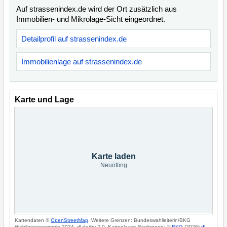
Auf strassenindex.de wird der Ort zusätzlich aus
Immobilien- und Mikrolage-Sicht eingeordnet.
Detailprofil auf strassenindex.de
Immobilienlage auf strassenindex.de
Karte und Lage
Karte laden
Neuötting
Kartendaten ©
OpenStreetMap
. Weitere Grenzen: Bundeswahlleiterin/BKG
Wahlkreisgeometrie 2024, dl-de/by-2-0. Kartenlayer: Starkregen: ©
BKG
(2026)
dl-