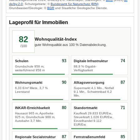
de/by-2-0
; Schutzgebiete: ©
Bundesamt für Naturschutz (BfN)
;
Grundwasser/Geologie: ©
BGR
und Staatliche Geologische Dienste.
Lageprofil für Immobilien
82
Wohnqualität-Index
gute Wohnqualität aus 100 % Datenabdeckung.
/100
93
74
Schulen
Digitale Infrastruktur
Grundschule 958 m,
88,9 % Gigabit-
weiterführend 958 m
Verfügbarkeit
90
87
Wohnungsmarkt
Alltagsversorgung
6,33 €/m² Miete, 3,7 %
Supermarkt 4,1 Min., Notfall
Leerstand
9,1 Min., Schwimmbad 6,2
Min.
80
71
INKAR-Erreichbarkeit
Standortmarkt
Hausarzt 965 m, Apotheke
Kaufkraft 29.833 EUR/Ew.,
925 m, Grundschule 988 m,
Steuerkraft 1.026 EUR/Ew.,
Autobahn 3,7 Min.
Einzelhandel 9.112
EUR/Ew.
87
85
Regionale Sozialstruktur
Fernstraßenumfeld