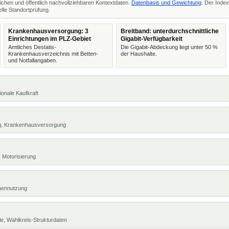
ichen und öffentlich nachvollziehbaren Kontextdaten.
Datenbasis und Gewichtung
. Der Index
lle Standortprüfung.
Krankenhausversorgung: 3
Breitband: unterdurchschnittliche
Einrichtungen im PLZ-Gebiet
Gigabit-Verfügbarkeit
Amtliches Destatis-
Die Gigabit-Abdeckung liegt unter 50 %
Krankenhausverzeichnis mit Betten-
der Haushalte.
und Notfallangaben.
ionale Kaufkraft
ng, Krankenhausversorgung
 Motorisierung
chennutzung
e, Wahlkreis-Strukturdaten