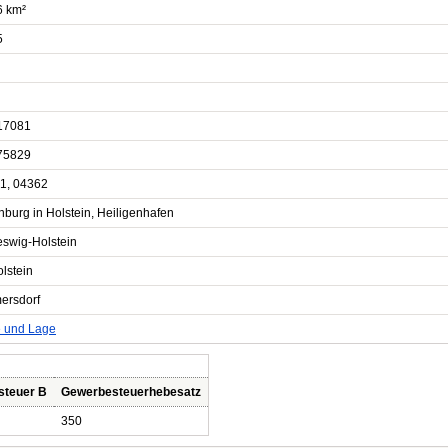
6 km²
5
17081
75829
1, 04362
nburg in Holstein, Heiligenhafen
eswig-Holstein
lstein
ersdorf
e und Lage
steuer B
Gewerbesteuerhebesatz
350