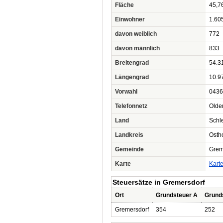
Fläche
45,7
Einwohner
1.60
davon weiblich
772
davon männlich
833
Breitengrad
54.3
Längengrad
10.9
Vorwahl
0436
Telefonnetz
Olde
Land
Schl
Landkreis
Ostho
Gemeinde
Grem
Karte
Kart
Steuersätze in Gremersdorf
Ort
Grundsteuer A
Grund
Gremersdorf
354
252