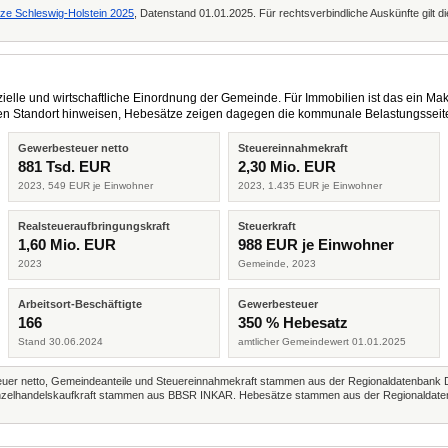
tze Schleswig-Holstein 2025
, Datenstand 01.01.2025. Für rechtsverbindliche Auskünfte gilt 
elle und wirtschaftliche Einordnung der Gemeinde. Für Immobilien ist das ein Mak
eren Standort hinweisen, Hebesätze zeigen dagegen die kommunale Belastungsseit
Gewerbesteuer netto
Steuereinnahmekraft
881 Tsd. EUR
2,30 Mio. EUR
2023, 549 EUR je Einwohner
2023, 1.435 EUR je Einwohner
Realsteueraufbringungskraft
Steuerkraft
1,60 Mio. EUR
988 EUR je Einwohner
2023
Gemeinde, 2023
Arbeitsort-Beschäftigte
Gewerbesteuer
166
350 % Hebesatz
Stand 30.06.2024
amtlicher Gemeindewert 01.01.2025
r netto, Gemeindeanteile und Steuereinnahmekraft stammen aus der Regionaldatenbank 
 Einzelhandelskaufkraft stammen aus BBSR INKAR. Hebesätze stammen aus der Regionaldate