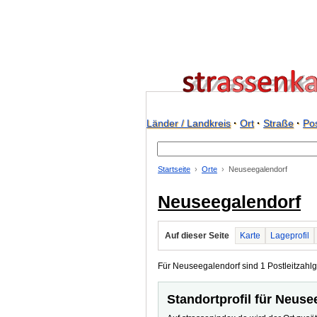
Länder / Landkreis
·
Ort
·
Straße
·
Pos
Startseite
Orte
Neuseegalendorf
Neuseegalendorf
Auf dieser Seite
Karte
Lageprofil
Für Neuseegalendorf sind 1 Postleitzahlge
Standortprofil für Neuse