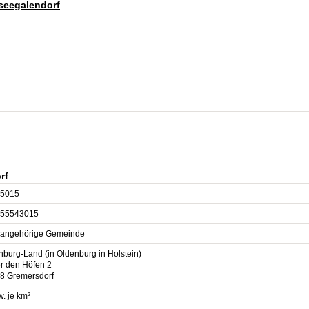
useegalendorf
rf
5015
55543015
sangehörige Gemeinde
nburg-Land (in Oldenburg in Holstein)
er den Höfen 2
8 Gremersdorf
. je km²