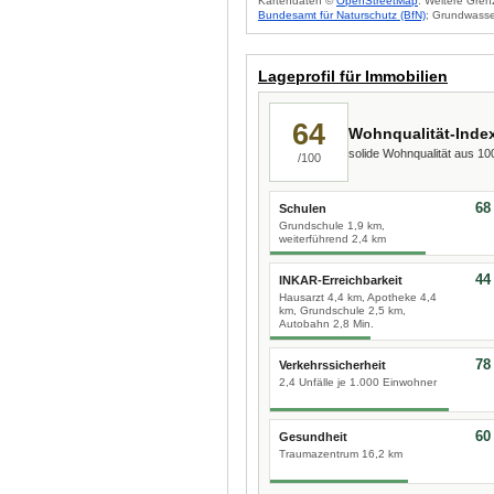
Kartendaten ©
OpenStreetMap
. Weitere Gren
Bundesamt für Naturschutz (BfN)
; Grundwasse
Lageprofil für Immobilien
64
Wohnqualität-Inde
solide Wohnqualität aus 1
/100
68
Schulen
Grundschule 1,9 km,
weiterführend 2,4 km
44
INKAR-Erreichbarkeit
Hausarzt 4,4 km, Apotheke 4,4
km, Grundschule 2,5 km,
Autobahn 2,8 Min.
78
Verkehrssicherheit
2,4 Unfälle je 1.000 Einwohner
60
Gesundheit
Traumazentrum 16,2 km