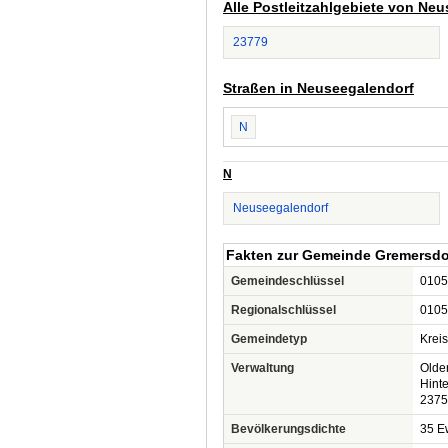
Alle Postleitzahlgebiete von Ne
23779
Straßen in Neuseegalendorf
N
N
Neuseegalendorf
Fakten zur Gemeinde Gremersdo
Gemeindeschlüssel
0105
Regionalschlüssel
0105
Gemeindetyp
Krei
Verwaltung
Olde
Hint
2375
Bevölkerungsdichte
35 Ew