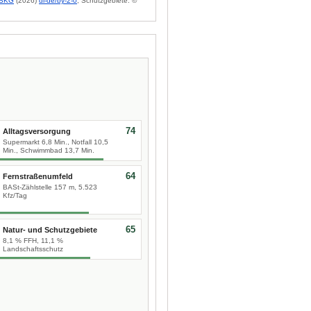
BKG
(2026)
dl-de/by-2-0
; Schutzgebiete: ©
74
Alltagsversorgung
Supermarkt 6,8 Min., Notfall 10,5
Min., Schwimmbad 13,7 Min.
64
Fernstraßenumfeld
BASt-Zählstelle 157 m, 5.523
Kfz/Tag
65
Natur- und Schutzgebiete
8,1 % FFH, 11,1 %
Landschaftsschutz