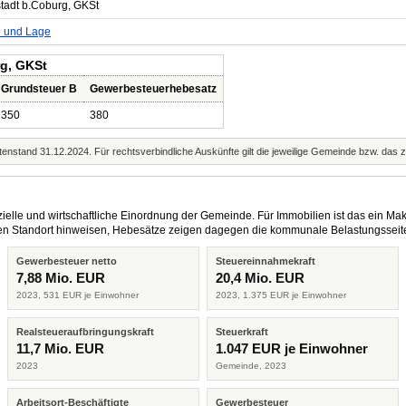
tadt b.Coburg, GKSt
e und Lage
rg, GKSt
Grundsteuer B
Gewerbesteuerhebesatz
350
380
enstand 31.12.2024. Für rechtsverbindliche Auskünfte gilt die jeweilige Gemeinde bzw. das 
elle und wirtschaftliche Einordnung der Gemeinde. Für Immobilien ist das ein Mak
eren Standort hinweisen, Hebesätze zeigen dagegen die kommunale Belastungsseit
Gewerbesteuer netto
Steuereinnahmekraft
7,88 Mio. EUR
20,4 Mio. EUR
2023, 531 EUR je Einwohner
2023, 1.375 EUR je Einwohner
Realsteueraufbringungskraft
Steuerkraft
11,7 Mio. EUR
1.047 EUR je Einwohner
2023
Gemeinde, 2023
Arbeitsort-Beschäftigte
Gewerbesteuer