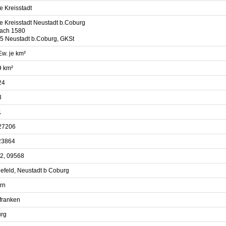
e Kreisstadt
e Kreisstadt Neustadt b.Coburg
fach 1580
5 Neustadt b.Coburg, GKSt
Ew. je km²
9 km²
24
3
1
27206
23864
2, 09568
efeld, Neustadt b Coburg
rn
franken
rg