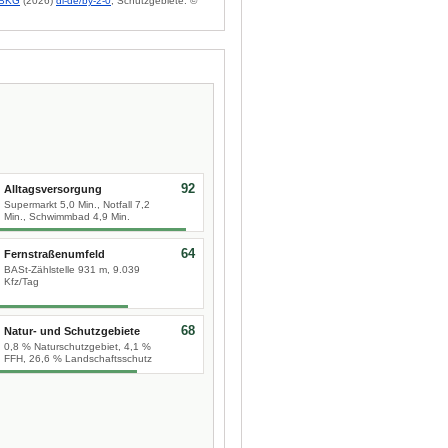
BKG
(2026)
dl-de/by-2-0
; Schutzgebiete: ©
92
Alltagsversorgung
Supermarkt 5,0 Min., Notfall 7,2
Min., Schwimmbad 4,9 Min.
64
Fernstraßenumfeld
BASt-Zählstelle 931 m, 9.039
Kfz/Tag
68
Natur- und Schutzgebiete
0,8 % Naturschutzgebiet, 4,1 %
FFH, 26,6 % Landschaftsschutz