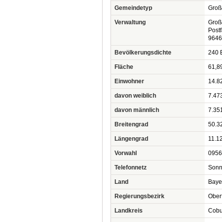
Gemeindetyp
Groß
Verwaltung
Groß
Post
9646
Bevölkerungsdichte
240 
Fläche
61,8
Einwohner
14.8
davon weiblich
7.47
davon männlich
7.35
Breitengrad
50.3
Längengrad
11.1
Vorwahl
0956
Telefonnetz
Sonn
Land
Baye
Regierungsbezirk
Ober
Landkreis
Cobu