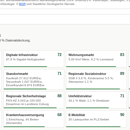
zen: Bundeswahlleiterin/BKG Wahlkreisgeometrie 2024, dl-de/by-2-0. Kartenlayer: Starkregen: ©
r/Geologie: ©
BGR
und Staatliche Geologische Dienste.
x
00 % Datenabdeckung.
72
83
Digitale Infrastruktur
Wohnungsmarkt
87,9 % Gigabit-Verfügbarkeit
5,00 €/m² Miete, 6,2 % Leerstand
71
89
Standortmarkt
Regionale Sozialstruktur
Kaufkraft 27.612 EUR/Ew.,
SGB II 3,9 %, Kinderarmut 5,5 %,
Steuerkraft 1.047 EUR/Ew.,
Altersarmut 1,1 %
Einzelhandel 8.974 EUR/Ew.
88
71
Regionale Sicherheitslage
Umfeldstruktur
PKS-HZ 3.043 je 100.000
34,1 % Wald, 1,1 % Gewässer
Einwohner im Landkreis Coburg
68
90
Krankenhausversorgung
E-Mobilität
1 Einrichtung, 44 Betten
30 Ladepunkte im PLZ-Gebiet
(Gemeinde)