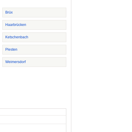
Brüx
Haarbrücken
Ketschenbach
Plesten
Weimersdorf