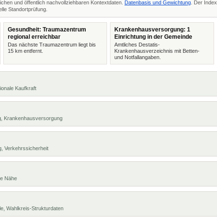
ichen und öffentlich nachvollziehbaren Kontextdaten.
Datenbasis und Gewichtung
. Der Index
lle Standortprüfung.
Gesundheit: Traumazentrum
Krankenhausversorgung: 1
regional erreichbar
Einrichtung in der Gemeinde
Das nächste Traumazentrum liegt bis
Amtliches Destatis-
15 km entfernt.
Krankenhausverzeichnis mit Betten-
und Notfallangaben.
ionale Kaufkraft
ng, Krankenhausversorgung
, Verkehrssicherheit
te Nähe
e, Wahlkreis-Strukturdaten