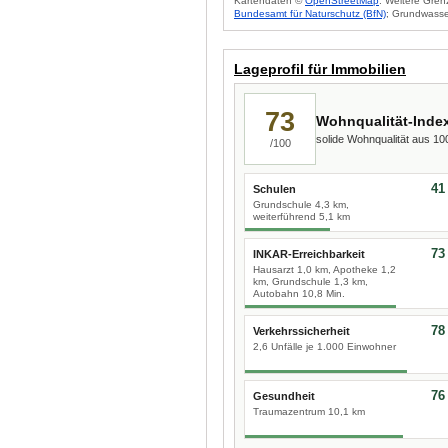
Kartendaten ©
OpenStreetMap
. Weitere Gren
Bundesamt für Naturschutz (BfN)
; Grundwasse
Lageprofil für Immobilien
73
Wohnqualität-Inde
solide Wohnqualität aus 1
/100
41
Schulen
Grundschule 4,3 km,
weiterführend 5,1 km
73
INKAR-Erreichbarkeit
Hausarzt 1,0 km, Apotheke 1,2
km, Grundschule 1,3 km,
Autobahn 10,8 Min.
78
Verkehrssicherheit
2,6 Unfälle je 1.000 Einwohner
76
Gesundheit
Traumazentrum 10,1 km