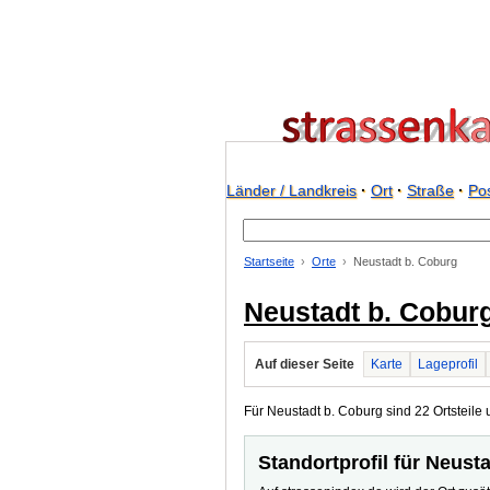
Länder / Landkreis
·
Ort
·
Straße
·
Pos
Startseite
Orte
Neustadt b. Coburg
Neustadt b. Cobur
Auf dieser Seite
Karte
Lageprofil
Für Neustadt b. Coburg sind 22 Ortsteile u
Standortprofil für Neust