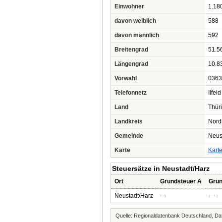
Einwohner
1.18
davon weiblich
588
davon männlich
592
Breitengrad
51.5
Längengrad
10.8
Vorwahl
0363
Telefonnetz
Ilfeld
Land
Thür
Landkreis
Nord
Gemeinde
Neus
Karte
Kart
Steuersätze in Neustadt/Harz
Ort
Grundsteuer A
Grun
Neustadt/Harz
—
—
Quelle: Regionaldatenbank Deutschland, Dat