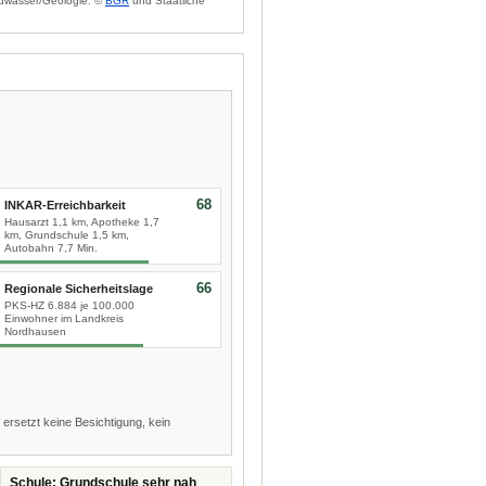
dwasser/Geologie: ©
BGR
und Staatliche
68
INKAR-Erreichbarkeit
Hausarzt 1,1 km, Apotheke 1,7
km, Grundschule 1,5 km,
Autobahn 7,7 Min.
66
Regionale Sicherheitslage
PKS-HZ 6.884 je 100.000
Einwohner im Landkreis
Nordhausen
 ersetzt keine Besichtigung, kein
Schule: Grundschule sehr nah