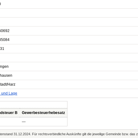
0
60692
35084
31
ingen
hausen
tadt/Harz
e und Lage
dsteuer B
Gewerbesteuerhebesatz
—
enstand 31.12.2024. Für rechtsverbindliche Auskünfte gilt die jeweilige Gemeinde bzw. das 