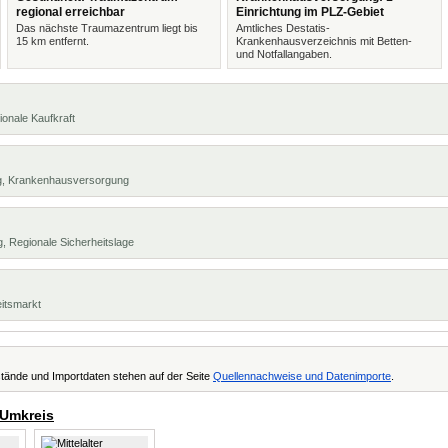
regional erreichbar
Einrichtung im PLZ-Gebiet
Das nächste Traumazentrum liegt bis
Amtliches Destatis-
15 km entfernt.
Krankenhausverzeichnis mit Betten-
und Notfallangaben.
ionale Kaufkraft
ng, Krankenhausversorgung
, Regionale Sicherheitslage
eitsmarkt
tände und Importdaten stehen auf der Seite
Quellennachweise und Datenimporte
.
 Umkreis