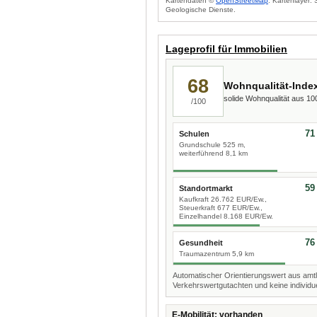
Kartendaten ©
OpenStreetMap
. Kartenlayer:
Geologische Dienste.
Lageprofil für Immobilien
68
Wohnqualität-Inde
solide Wohnqualität aus 1
/100
71
Schulen
Grundschule 525 m,
weiterführend 8,1 km
59
Standortmarkt
Kaufkraft 26.762 EUR/Ew.,
Steuerkraft 677 EUR/Ew.,
Einzelhandel 8.168 EUR/Ew.
76
Gesundheit
Traumazentrum 5,9 km
Automatischer Orientierungswert aus amtl
Verkehrswertgutachten und keine individue
E-Mobilität: vorhanden