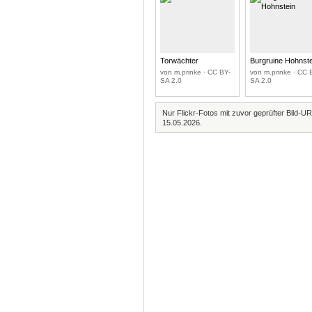
Torwächter
Burgruine Hohnst
von m.prinke · CC BY-
von m.prinke · CC 
SA 2.0
SA 2.0
Nur Flickr-Fotos mit zuvor geprüfter Bild-UR
15.05.2026.