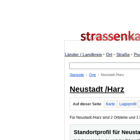
Länder / Landkreis
·
Ort
·
Straße
·
Pos
Startseite
Orte
Neustadt /Harz
Neustadt /Harz
Auf dieser Seite
Karte
Lageprofil
Für Neustadt /Harz sind 2 Ortsteile und 1 
Standortprofil für Neusta