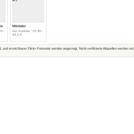
ein
Mittelalter
BY-
von m.prinke · CC BY-
SA 2.0
L und erreichbarer Flickr-Fotoseite werden angezeigt. Nicht verifizierte Altquellen werden ni