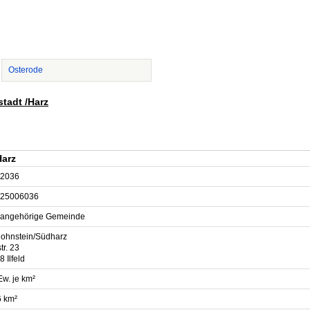
Osterode
stadt /Harz
Harz
2036
25006036
sangehörige Gemeinde
ohnstein/Südharz
tr. 23
 Ilfeld
Ew. je km²
6 km²