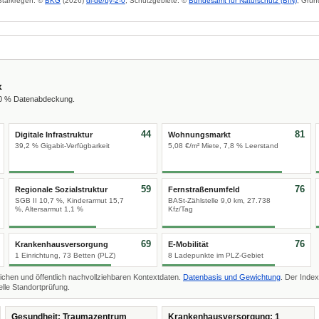
 Starkregen: ©
BKG
(2026)
dl-de/by-2-0
; Schutzgebiete: ©
Bundesamt für Naturschutz (BfN)
; Grun
x
00 % Datenabdeckung.
44
81
Digitale Infrastruktur
Wohnungsmarkt
39,2 % Gigabit-Verfügbarkeit
5,08 €/m² Miete, 7,8 % Leerstand
59
76
Regionale Sozialstruktur
Fernstraßenumfeld
SGB II 10,7 %, Kinderarmut 15,7
BASt-Zählstelle 9,0 km, 27.738
%, Altersarmut 1,1 %
Kfz/Tag
69
76
Krankenhausversorgung
E-Mobilität
1 Einrichtung, 73 Betten (PLZ)
8 Ladepunkte im PLZ-Gebiet
ichen und öffentlich nachvollziehbaren Kontextdaten.
Datenbasis und Gewichtung
. Der Index
lle Standortprüfung.
Gesundheit: Traumazentrum
Krankenhausversorgung: 1