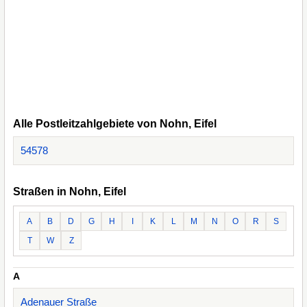
Alle Postleitzahlgebiete von Nohn, Eifel
54578
Straßen in Nohn, Eifel
A
B
D
G
H
I
K
L
M
N
O
R
S
T
W
Z
A
Adenauer Straße