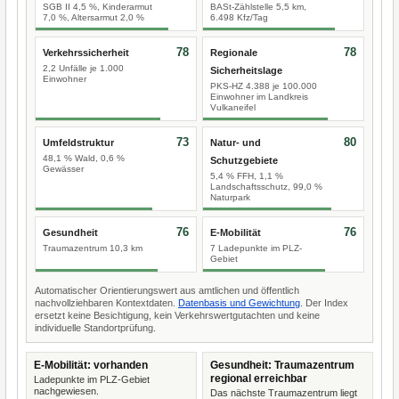
SGB II 4,5 %, Kinderarmut
BASt-Zählstelle 5,5 km,
7,0 %, Altersarmut 2,0 %
6.498 Kfz/Tag
78
78
Verkehrssicherheit
Regionale
2,2 Unfälle je 1.000
Sicherheitslage
Einwohner
PKS-HZ 4.388 je 100.000
Einwohner im Landkreis
Vulkaneifel
73
80
Umfeldstruktur
Natur- und
48,1 % Wald, 0,6 %
Schutzgebiete
Gewässer
5,4 % FFH, 1,1 %
Landschaftsschutz, 99,0 %
Naturpark
76
76
Gesundheit
E-Mobilität
Traumazentrum 10,3 km
7 Ladepunkte im PLZ-
Gebiet
Automatischer Orientierungswert aus amtlichen und öffentlich
nachvollziehbaren Kontextdaten.
Datenbasis und Gewichtung
. Der Index
ersetzt keine Besichtigung, kein Verkehrswertgutachten und keine
individuelle Standortprüfung.
E-Mobilität: vorhanden
Gesundheit: Traumazentrum
regional erreichbar
Ladepunkte im PLZ-Gebiet
nachgewiesen.
Das nächste Traumazentrum liegt