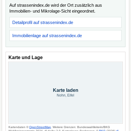
Auf strassenindex.de wird der Ort zusätzlich aus
Immobilien- und Mikrolage-Sicht eingeordnet.
Detailprofil auf strassenindex.de
Immobilienlage auf strassenindex.de
Karte und Lage
Karte laden
Nohn, Eifel
Kartendaten ©
OpenStreetMap
. Weitere Grenzen: Bundeswahlleiterin/BKG
Wahlkreisgeometrie 2024, dl-de/by-2-0. Kartenlayer: Starkregen: ©
BKG
(2026)
dl-