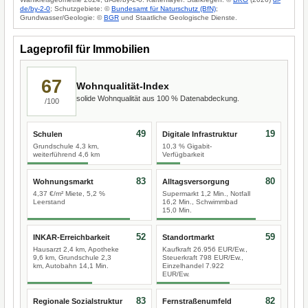
de/by-2-0
; Schutzgebiete: ©
Bundesamt für Naturschutz (BfN)
;
Grundwasser/Geologie: ©
BGR
und Staatliche Geologische Dienste.
Lageprofil für Immobilien
67
Wohnqualität-Index
solide Wohnqualität aus 100 % Datenabdeckung.
/100
49
19
Schulen
Digitale Infrastruktur
Grundschule 4,3 km,
10,3 % Gigabit-
weiterführend 4,6 km
Verfügbarkeit
83
80
Wohnungsmarkt
Alltagsversorgung
4,37 €/m² Miete, 5,2 %
Supermarkt 1,2 Min., Notfall
Leerstand
16,2 Min., Schwimmbad
15,0 Min.
52
59
INKAR-Erreichbarkeit
Standortmarkt
Hausarzt 2,4 km, Apotheke
Kaufkraft 26.956 EUR/Ew.,
9,6 km, Grundschule 2,3
Steuerkraft 798 EUR/Ew.,
km, Autobahn 14,1 Min.
Einzelhandel 7.922
EUR/Ew.
83
82
Regionale Sozialstruktur
Fernstraßenumfeld