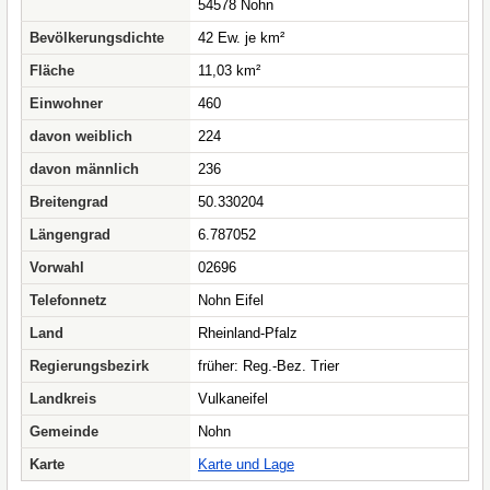
54578 Nohn
Bevölkerungsdichte
42 Ew. je km²
Fläche
11,03 km²
Einwohner
460
davon weiblich
224
davon männlich
236
Breitengrad
50.330204
Längengrad
6.787052
Vorwahl
02696
Telefonnetz
Nohn Eifel
Land
Rheinland-Pfalz
Regierungsbezirk
früher: Reg.-Bez. Trier
Landkreis
Vulkaneifel
Gemeinde
Nohn
Karte
Karte und Lage