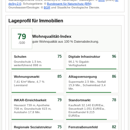
de/by-2-0
; Schutzgebiete: ©
Bundesamt für Naturschutz (BfN)
;
Grundwasser/Geologie: ©
BGR
und Staatliche Geologische Dienste.
Lageprofil für Immobilien
79
Wohnqualität-Index
gute Wohnqualität aus 100 % Datenabdeckung.
/100
75
96
Schulen
Digitale Infrastruktur
Grundschule 1,5 km,
96,1 % Gigabit-
weiterführend 898 m
Verfügbarkeit
85
86
Wohnungsmarkt
Alltagsversorgung
7,41 €/m² Miete, 4,7 %
Supermarkt 2,5 Min., Notfall
Leerstand
15,9 Min., Schwimmbad 3,4
Min.
79
78
INKAR-Erreichbarkeit
Standortmarkt
Hausarzt 739 m, Apotheke
Kaufkraft 32.140 EUR/Ew.,
708 m, Grundschule 615 m,
Steuerkraft 1.051 EUR/Ew.,
Autobahn 17,8 Min.
Einzelhandel 9.215
EUR/Ew.
75
82
Regionale Sozialstruktur
Fernstraßenumfeld