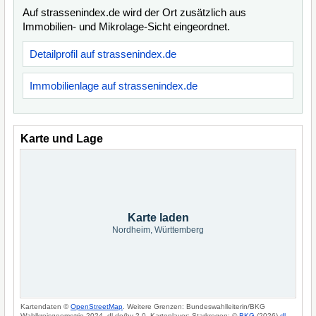
Auf strassenindex.de wird der Ort zusätzlich aus
Immobilien- und Mikrolage-Sicht eingeordnet.
Detailprofil auf strassenindex.de
Immobilienlage auf strassenindex.de
Karte und Lage
Karte laden
Nordheim, Württemberg
Kartendaten ©
OpenStreetMap
. Weitere Grenzen: Bundeswahlleiterin/BKG
Wahlkreisgeometrie 2024, dl-de/by-2-0. Kartenlayer: Starkregen: ©
BKG
(2026)
dl-