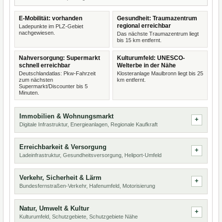
E-Mobilität: vorhanden
Gesundheit: Traumazentrum
regional erreichbar
Ladepunkte im PLZ-Gebiet
nachgewiesen.
Das nächste Traumazentrum liegt
bis 15 km entfernt.
Nahversorgung: Supermarkt
Kulturumfeld: UNESCO-
schnell erreichbar
Welterbe in der Nähe
Deutschlandatlas: Pkw-Fahrzeit
Klosteranlage Maulbronn liegt bis 25
zum nächsten
km entfernt.
Supermarkt/Discounter bis 5
Minuten.
Immobilien & Wohnungsmarkt
Digitale Infrastruktur, Energieanlagen, Regionale Kaufkraft
Erreichbarkeit & Versorgung
Ladeinfrastruktur, Gesundheitsversorgung, Heliport-Umfeld
Verkehr, Sicherheit & Lärm
Bundesfernstraßen-Verkehr, Hafenumfeld, Motorisierung
Natur, Umwelt & Kultur
Kulturumfeld, Schutzgebiete, Schutzgebiete Nähe