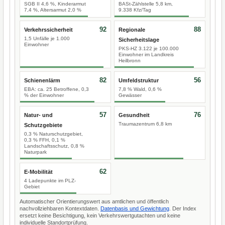
SGB II 4,6 %, Kinderarmut
BASt-Zählstelle 5,8 km,
7,4 %, Altersarmut 2,0 %
9.338 Kfz/Tag
92
88
Verkehrssicherheit
Regionale
1,5 Unfälle je 1.000
Sicherheitslage
Einwohner
PKS-HZ 3.122 je 100.000
Einwohner im Landkreis
Heilbronn
82
56
Schienenlärm
Umfeldstruktur
EBA: ca. 25 Betroffene, 0,3
7,8 % Wald, 0,6 %
% der Einwohner
Gewässer
57
76
Natur- und
Gesundheit
Traumazentrum 6,8 km
Schutzgebiete
0,3 % Naturschutzgebiet,
0,3 % FFH, 0,1 %
Landschaftsschutz, 0,8 %
Naturpark
62
E-Mobilität
4 Ladepunkte im PLZ-
Gebiet
Automatischer Orientierungswert aus amtlichen und öffentlich
nachvollziehbaren Kontextdaten.
Datenbasis und Gewichtung
. Der Index
ersetzt keine Besichtigung, kein Verkehrswertgutachten und keine
individuelle Standortprüfung.