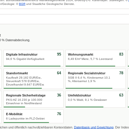
zen: Bundeswahlleiterin/BKG Wahlkreisgeometrie 2024, dl-de/by-2-0. Kartenlayer: Starkregen: ©
r/Geologie: ©
BGR
und Staatliche Geologische Dienste.
x
00 % Datenabdeckung.
95
83
Digitale Infrastruktur
Wohnungsmarkt
94,6 % Gigabit-Verfügbarkeit
6,49 €/m² Miete, 5,7 % Leerstand
64
78
Standortmarkt
Regionale Sozialstruktur
Kaufkraft 29.182 EUR/Ew.,
SGB II 6,4 %, Kinderarmut 10,1
Steuerkraft 578 EUR/Ew.,
%, Altersarmut 1,9 %
Einzelhandel 9.647 EUR/Ew.
36
63
Regionale Sicherheitslage
Umfeldstruktur
PKS-HZ 16.230 je 100.000
0,0 % Wald, 9,1 % Gewässer
Einwohner in Nordfriesland
76
E-Mobilität
6 Ladepunkte im PLZ-Gebiet
ichen und öffentlich nachvollziehbaren Kontextdaten.
Datenbasis und Gewichtung
. Der Index