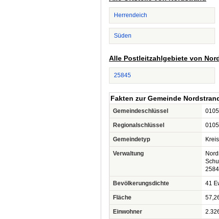
Herrendeich
Süden
Alle Postleitzahlgebiete von Nor
25845
Fakten zur Gemeinde Nordstran
Gemeindeschlüssel
0105
Regionalschlüssel
0105
Gemeindetyp
Krei
Verwaltung
Nord
Schu
2584
Bevölkerungsdichte
41 Ew
Fläche
57,2
Einwohner
2.32