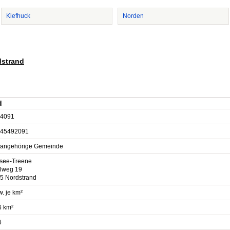
Kiefhuck
Norden
dstrand
d
4091
45492091
sangehörige Gemeinde
see-Treene
lweg 19
5 Nordstrand
. je km²
6 km²
6