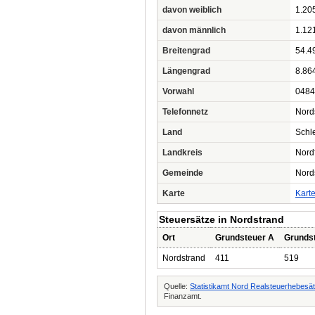
davon weiblich
1.20
davon männlich
1.12
Breitengrad
54.4
Längengrad
8.86
Vorwahl
0484
Telefonnetz
Nord
Land
Schl
Landkreis
Nord
Gemeinde
Nord
Karte
Kart
Steuersätze in Nordstrand
Ort
Grundsteuer A
Grunds
Nordstrand
411
519
Quelle:
Statistikamt Nord Realsteuerhebesä
Finanzamt.