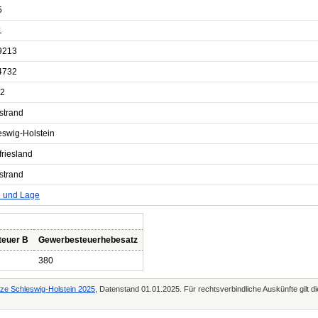
5
1
9213
4732
2
strand
eswig-Holstein
friesland
strand
e und Lage
teuer B
Gewerbesteuerhebesatz
380
tze Schleswig-Holstein 2025
, Datenstand 01.01.2025. Für rechtsverbindliche Auskünfte gilt 