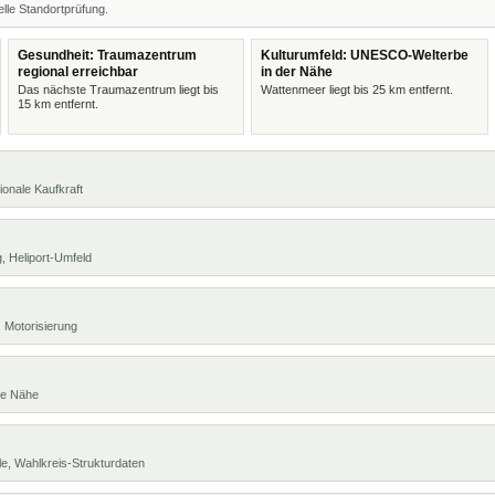
lle Standortprüfung.
Gesundheit: Traumazentrum
Kulturumfeld: UNESCO-Welterbe
regional erreichbar
in der Nähe
Das nächste Traumazentrum liegt bis
Wattenmeer liegt bis 25 km entfernt.
15 km entfernt.
ionale Kaufkraft
, Heliport-Umfeld
 Motorisierung
te Nähe
e, Wahlkreis-Strukturdaten