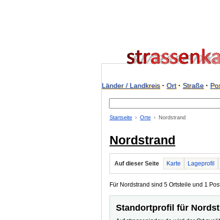
Länder / Landkreis
·
Ort
·
Straße
·
Pos
Startseite
Orte
Nordstrand
Nordstrand
Auf dieser Seite
Karte
Lageprofil
Für Nordstrand sind 5 Ortsteile und 1 Post
Standortprofil für Nords