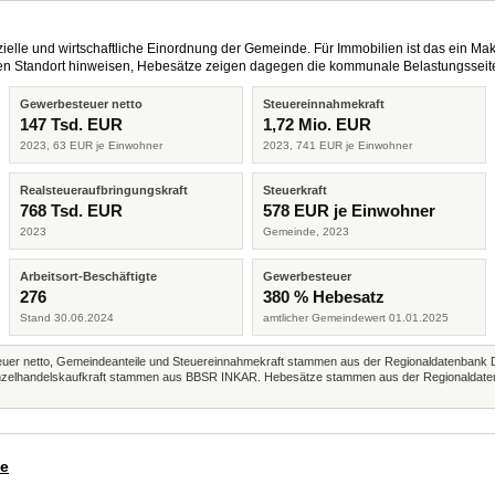
elle und wirtschaftliche Einordnung der Gemeinde. Für Immobilien ist das ein Mak
eren Standort hinweisen, Hebesätze zeigen dagegen die kommunale Belastungsseit
Gewerbesteuer netto
Steuereinnahmekraft
147 Tsd. EUR
1,72 Mio. EUR
2023, 63 EUR je Einwohner
2023, 741 EUR je Einwohner
Realsteueraufbringungskraft
Steuerkraft
768 Tsd. EUR
578 EUR je Einwohner
2023
Gemeinde, 2023
Arbeitsort-Beschäftigte
Gewerbesteuer
276
380 % Hebesatz
Stand 30.06.2024
amtlicher Gemeindewert 01.01.2025
r netto, Gemeindeanteile und Steuereinnahmekraft stammen aus der Regionaldatenbank 
 Einzelhandelskaufkraft stammen aus BBSR INKAR. Hebesätze stammen aus der Regionaldate
de