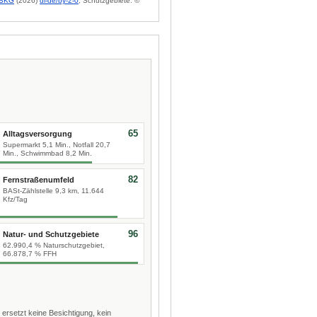
BKG
(2026)
dl-de/by-2-0
; Schutzgebiete: ©
65
Alltagsversorgung
Supermarkt 5,1 Min., Notfall 20,7
Min., Schwimmbad 8,2 Min.
82
Fernstraßenumfeld
BASt-Zählstelle 9,3 km, 11.644
Kfz/Tag
96
Natur- und Schutzgebiete
62.990,4 % Naturschutzgebiet,
66.878,7 % FFH
 ersetzt keine Besichtigung, kein