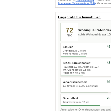
Kartendaten ©
OpenStreetMap
. Weitere Gren
Bundesamt für Naturschutz (BfN)
; Grundwasse
Lageprofil für Immobilien
72
Wohnqualität-Inde
solide Wohnqualität aus 1
/100
49
Schulen
Grundschule 2,8 km,
weiterführend 2,8 km
43
INKAR-Erreichbarkeit
Hausarzt 2,2 km, Apotheke 12,4
km, Grundschule 2,5 km,
Autobahn 48,1 Min.
92
Verkehrssicherheit
1,8 Unfälle je 1.000 Einwohner
76
Gesundheit
Traumazentrum 7,2 km
Automatischer Orientierungswert aus amtl