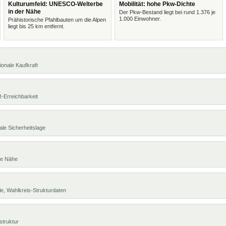
Kulturumfeld: UNESCO-Welterbe
Mobilität: hohe Pkw-Dichte
in der Nähe
Der Pkw-Bestand liegt bei rund 1.376 je
1.000 Einwohner.
Prähistorische Pfahlbauten um die Alpen
liegt bis 25 km entfernt.
ionale Kaufkraft
R-Erreichbarkeit
ale Sicherheitslage
te Nähe
e, Wahlkreis-Strukturdaten
struktur