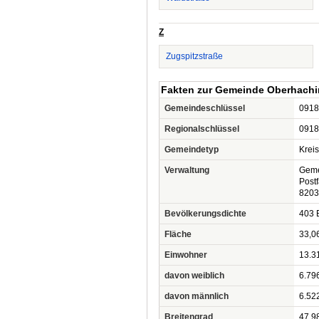
Z
Zugspitzstraße
Fakten zur Gemeinde Oberhach
Gemeindeschlüssel
0918
Regionalschlüssel
0918
Gemeindetyp
Krei
Verwaltung
Geme
Post
8203
Bevölkerungsdichte
403 
Fläche
33,0
Einwohner
13.3
davon weiblich
6.79
davon männlich
6.52
Breitengrad
47.9