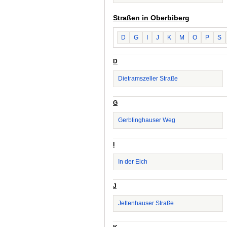
Straßen in Oberbiberg
D
G
I
J
K
M
O
P
S
D
Dietramszeller Straße
G
Gerblinghauser Weg
I
In der Eich
J
Jettenhauser Straße