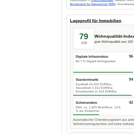
Kartendaten ©
OpenStreetMap
. Weitere Gren
Bundesamt für Naturschutz (BfN)
; Grundwasse
Lageprofil für Immobilien
79
Wohnqualität-Inde
gute Wohnqualität aus 10
/100
96
Digitale Infrastruktur
96,7 % Gigabit-Verfügbarkeit
94
Standortmarkt
Kaufkraft 43.403 EUR/Ew.,
Steuerkraft 3.314 EUR/Ew.,
Einzelhandel 11.418 EUR/Ew.
42
Schienenlärm
EBA: ca. 1.825 Betroffene, 13,6
% der Einwohner
Automatischer Orientierungswert aus amtl
Verkehrswertgutachten und keine individue