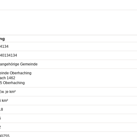
ing
4134
40134134
sangehörige Gemeinde
inde Oberhaching
fach 1462
5 Oberhaching
Ew. je km²
6 km²
18
6
2
80755