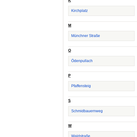
K
Kirchplatz
M
Münchner Straße
O
Ödenpullach
P
Pfaffensteig
S
Schmidbauernweg
W
Waldstraße