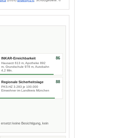
BKG
(2026)
dl-de/by-2-0
; Schutzgebiete: ©
86
INKAR-Erreichbarkeit
Hausarzt 613 m, Apotheke 892
m, Grundschule 978 m, Autobahn
4,2 Min.
88
Regionale Sicherheitslage
PKS-HZ 3.283 je 100.000
Einwohner im Landkreis München
 ersetzt keine Besichtigung, kein