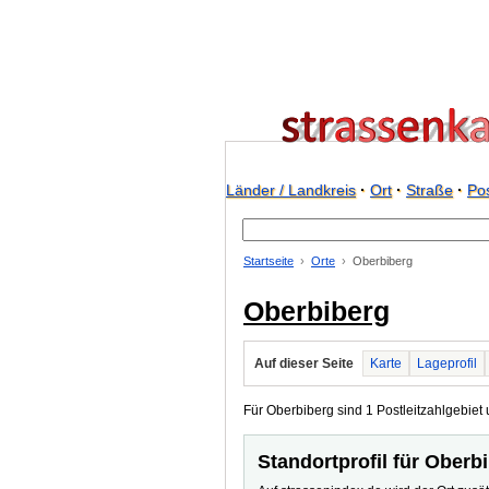
Länder / Landkreis
·
Ort
·
Straße
·
Pos
Startseite
Orte
Oberbiberg
Oberbiberg
Auf dieser Seite
Karte
Lageprofil
Für Oberbiberg sind 1 Postleitzahlgebiet 
Standortprofil für Oberb