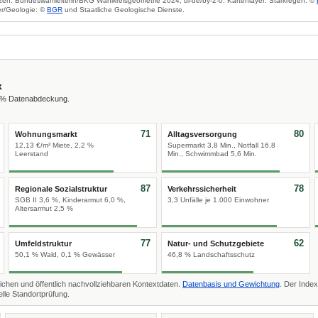
zen: Bundeswahlleiterin/BKG Wahlkreisgeometrie 2024, dl-de/by-2-0. Kartenlayer: Starkregen: ©
r/Geologie: ©
BGR
und Staatliche Geologische Dienste.
x
0 % Datenabdeckung.
71
80
Wohnungsmarkt
Alltagsversorgung
12,13 €/m² Miete, 2,2 %
Supermarkt 3,8 Min., Notfall 16,8
Leerstand
Min., Schwimmbad 5,6 Min.
87
78
Regionale Sozialstruktur
Verkehrssicherheit
SGB II 3,6 %, Kinderarmut 6,0 %,
3,3 Unfälle je 1.000 Einwohner
Altersarmut 2,5 %
77
62
Umfeldstruktur
Natur- und Schutzgebiete
50,1 % Wald, 0,1 % Gewässer
46,8 % Landschaftsschutz
ichen und öffentlich nachvollziehbaren Kontextdaten.
Datenbasis und Gewichtung
. Der Index
lle Standortprüfung.