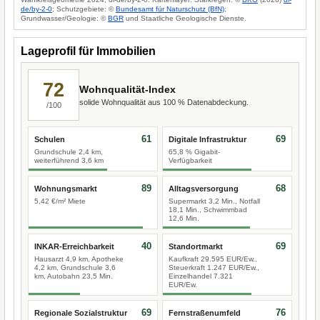
de/by-2-0
; Schutzgebiete: ©
Bundesamt für Naturschutz (BfN)
;
Grundwasser/Geologie: ©
BGR
und Staatliche Geologische Dienste.
Lageprofil für Immobilien
72
Wohnqualität-Index
solide Wohnqualität aus 100 % Datenabdeckung.
/100
61
69
Schulen
Digitale Infrastruktur
Grundschule 2,4 km,
65,8 % Gigabit-
weiterführend 3,6 km
Verfügbarkeit
89
68
Wohnungsmarkt
Alltagsversorgung
5,42 €/m² Miete
Supermarkt 3,2 Min., Notfall
18,1 Min., Schwimmbad
12,6 Min.
40
69
INKAR-Erreichbarkeit
Standortmarkt
Hausarzt 4,9 km, Apotheke
Kaufkraft 29.595 EUR/Ew.,
4,2 km, Grundschule 3,6
Steuerkraft 1.247 EUR/Ew.,
km, Autobahn 23,5 Min.
Einzelhandel 7.321
EUR/Ew.
69
76
Regionale Sozialstruktur
Fernstraßenumfeld