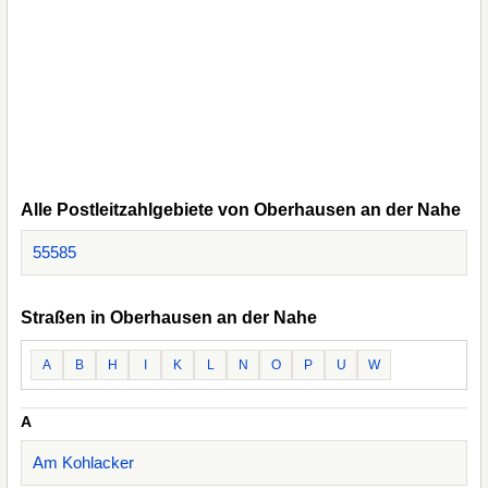
Alle Postleitzahlgebiete von Oberhausen an der Nahe
55585
Straßen in Oberhausen an der Nahe
A
B
H
I
K
L
N
O
P
U
W
A
Am Kohlacker