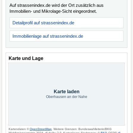
Auf strassenindex.de wird der Ort zusätzlich aus
Immobilien- und Mikrolage-Sicht eingeordnet.
Detailprofil auf strassenindex.de
Immobilienlage auf strassenindex.de
Karte und Lage
Karte laden
Oberhausen an der Nahe
Kartendaten ©
OpenStreetMap
. Weitere Grenzen: Bundeswahlleiterin/BKG
Wahlkreisgeometrie 2024, dl-de/by-2-0. Kartenlayer: Starkregen: ©
BKG
(2026)
dl-