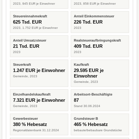
2023, 945 EUR je Einwohner
2023, 858 EUR je Einwohner
Steuereinnahmekraft
Anteil Einkommensteuer
625 Tsd. EUR
226 Tsd. EUR
2023, 1.752 EUR je Einwohner
2023
Anteil Umsatzsteuer
Realsteueraufbringungskraft
21 Tsd. EUR
409 Tsd. EUR
2023
2023
Steuerkraft
Kaufkraft
1.247 EUR je Einwohner
29.595 EUR je
Einwohner
Gemeinde, 2023
Gemeinde, 2023
Einzelhandelskaufkraft
Arbeitsort-Beschäftigte
7.321 EUR je Einwohner
87
Gemeinde, 2023
Stand 30.06.2024
Gewerbesteuer
Grundsteuer B
380 % Hebesatz
465 % Hebesatz
Regionaldatenbank 31.12.2024
bebaute/bebaubare Grundstücke