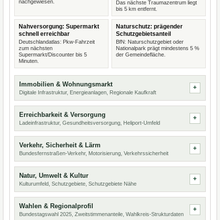
nachgewiesen.
Das nächste Traumazentrum liegt
bis 5 km entfernt.
Nahversorgung: Supermarkt
Naturschutz: prägender
schnell erreichbar
Schutzgebietsanteil
Deutschlandatlas: Pkw-Fahrzeit
BfN: Naturschutzgebiet oder
zum nächsten
Nationalpark prägt mindestens 5 %
Supermarkt/Discounter bis 5
der Gemeindefläche.
Minuten.
Immobilien & Wohnungsmarkt
Digitale Infrastruktur, Energieanlagen, Regionale Kaufkraft
Erreichbarkeit & Versorgung
Ladeinfrastruktur, Gesundheitsversorgung, Heliport-Umfeld
Verkehr, Sicherheit & Lärm
Bundesfernstraßen-Verkehr, Motorisierung, Verkehrssicherheit
Natur, Umwelt & Kultur
Kulturumfeld, Schutzgebiete, Schutzgebiete Nähe
Wahlen & Regionalprofil
Bundestagswahl 2025, Zweitstimmenanteile, Wahlkreis-Strukturdaten