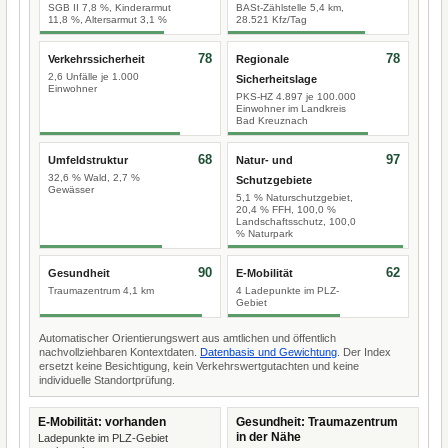
SGB II 7,8 %, Kinderarmut
BASt-Zählstelle 5,4 km,
11,8 %, Altersarmut 3,1 %
28.521 Kfz/Tag
78
78
Verkehrssicherheit
Regionale
2,6 Unfälle je 1.000
Sicherheitslage
Einwohner
PKS-HZ 4.897 je 100.000
Einwohner im Landkreis
Bad Kreuznach
68
97
Umfeldstruktur
Natur- und
32,6 % Wald, 2,7 %
Schutzgebiete
Gewässer
5,1 % Naturschutzgebiet,
20,4 % FFH, 100,0 %
Landschaftsschutz, 100,0
% Naturpark
90
62
Gesundheit
E-Mobilität
Traumazentrum 4,1 km
4 Ladepunkte im PLZ-
Gebiet
Automatischer Orientierungswert aus amtlichen und öffentlich
nachvollziehbaren Kontextdaten.
Datenbasis und Gewichtung
. Der Index
ersetzt keine Besichtigung, kein Verkehrswertgutachten und keine
individuelle Standortprüfung.
E-Mobilität: vorhanden
Gesundheit: Traumazentrum
in der Nähe
Ladepunkte im PLZ-Gebiet