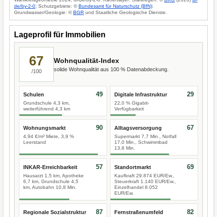
de/by-2-0
; Schutzgebiete: ©
Bundesamt für Naturschutz (BfN)
;
Grundwasser/Geologie: ©
BGR
und Staatliche Geologische Dienste.
Lageprofil für Immobilien
67
Wohnqualität-Index
solide Wohnqualität aus 100 % Datenabdeckung.
/100
49
29
Schulen
Digitale Infrastruktur
Grundschule 4,3 km,
22,0 % Gigabit-
weiterführend 4,3 km
Verfügbarkeit
90
67
Wohnungsmarkt
Alltagsversorgung
4,94 €/m² Miete, 3,9 %
Supermarkt 7,7 Min., Notfall
Leerstand
17,0 Min., Schwimmbad
13,8 Min.
57
69
INKAR-Erreichbarkeit
Standortmarkt
Hausarzt 1,5 km, Apotheke
Kaufkraft 29.874 EUR/Ew.,
6,7 km, Grundschule 4,5
Steuerkraft 1.140 EUR/Ew.,
km, Autobahn 10,8 Min.
Einzelhandel 8.052
EUR/Ew.
87
82
Regionale Sozialstruktur
Fernstraßenumfeld