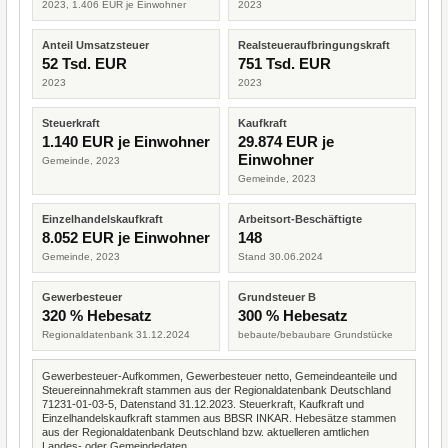
2023, 1.406 EUR je Einwohner
2023
Anteil Umsatzsteuer
Realsteueraufbringungskraft
52 Tsd. EUR
751 Tsd. EUR
2023
2023
Steuerkraft
Kaufkraft
1.140 EUR je Einwohner
29.874 EUR je
Einwohner
Gemeinde, 2023
Gemeinde, 2023
Einzelhandelskaufkraft
Arbeitsort-Beschäftigte
8.052 EUR je Einwohner
148
Gemeinde, 2023
Stand 30.06.2024
Gewerbesteuer
Grundsteuer B
320 % Hebesatz
300 % Hebesatz
Regionaldatenbank 31.12.2024
bebaute/bebaubare Grundstücke
Gewerbesteuer-Aufkommen, Gewerbesteuer netto, Gemeindeanteile und
Steuereinnahmekraft stammen aus der Regionaldatenbank Deutschland
71231-01-03-5, Datenstand 31.12.2023. Steuerkraft, Kaufkraft und
Einzelhandelskaufkraft stammen aus BBSR INKAR. Hebesätze stammen
aus der Regionaldatenbank Deutschland bzw. aktuelleren amtlichen
Landes- oder Gemeindedaten.