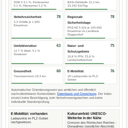
SGB II 3,1 %, Kinderarmut
BASt-Zählstelle 12,2 km,
5,1 %, Altersarmut 2,2 %
33.242 Kfz/Tag
78
78
Verkehrssicherheit
Regionale
3,3 Unfälle je 1.000
Sicherheitslage
Einwohner
PKS-HZ 5.424 je 100.000
Einwohner im Landkreis
Deggendorf
63
75
Umfeldstruktur
Natur- und
12,7 % Wald, 5,1 %
Schutzgebiete
Gewässer
19,8 % FFH, 25,6 %
Landschaftsschutz
60
76
Gesundheit
E-Mobilität
Traumazentrum 18,3 km
18 Ladepunkte im PLZ-
Gebiet
Automatischer Orientierungswert aus amtlichen und öffentlich
nachvollziehbaren Kontextdaten.
Datenbasis und Gewichtung
. Der Index
ersetzt keine Besichtigung, kein Verkehrswertgutachten und keine
individuelle Standortprüfung.
E-Mobilität: vorhanden
Kulturumfeld: UNESCO-
Welterbe in der Nähe
Ladepunkte im PLZ-Gebiet
nachgewiesen.
Grenzen des Römischen Reiches -
Donaulimes (westlicher Abschnitt)