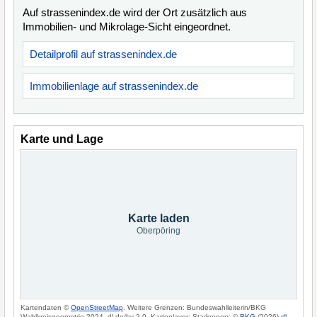
Auf strassenindex.de wird der Ort zusätzlich aus
Immobilien- und Mikrolage-Sicht eingeordnet.
Detailprofil auf strassenindex.de
Immobilienlage auf strassenindex.de
Karte und Lage
Karte laden
Oberpöring
Kartendaten ©
OpenStreetMap
. Weitere Grenzen: Bundeswahlleiterin/BKG
Wahlkreisgeometrie 2024, dl-de/by-2-0. Kartenlayer: Starkregen: ©
BKG
(2026)
dl-