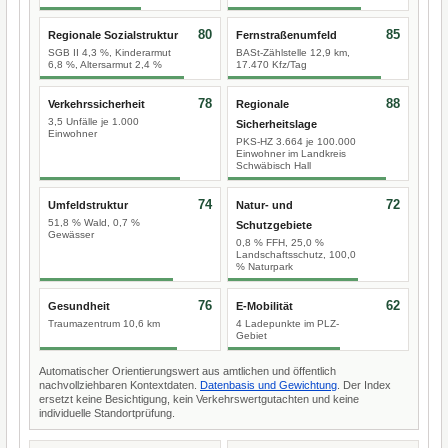
80
85
Regionale Sozialstruktur
Fernstraßenumfeld
SGB II 4,3 %, Kinderarmut
BASt-Zählstelle 12,9 km,
6,8 %, Altersarmut 2,4 %
17.470 Kfz/Tag
78
88
Verkehrssicherheit
Regionale
3,5 Unfälle je 1.000
Sicherheitslage
Einwohner
PKS-HZ 3.664 je 100.000
Einwohner im Landkreis
Schwäbisch Hall
74
72
Umfeldstruktur
Natur- und
51,8 % Wald, 0,7 %
Schutzgebiete
Gewässer
0,8 % FFH, 25,0 %
Landschaftsschutz, 100,0
% Naturpark
76
62
Gesundheit
E-Mobilität
Traumazentrum 10,6 km
4 Ladepunkte im PLZ-
Gebiet
Automatischer Orientierungswert aus amtlichen und öffentlich
nachvollziehbaren Kontextdaten.
Datenbasis und Gewichtung
. Der Index
ersetzt keine Besichtigung, kein Verkehrswertgutachten und keine
individuelle Standortprüfung.