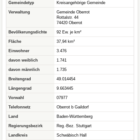
Gemeindetyp
Kreisangehörige Gemeinde
Verwaltung
Gemeinde Oberrot
Rottalstr. 44
74420 Oberrot
Bevölkerungsdichte
92 Ew. je km²
Fläche
37,94 km²
Einwohner
3.476
davon weiblich
1.741
davon männlich
1.735
Breitengrad
49.014454
Längengrad
9.663445
Vorwahl
07977
Telefonnetz
Oberrot b Gaildorf
Land
Baden-Württemberg
Regierungsbezirk
Reg.-Bez. Stuttgart
Landkreis
Schwäbisch Hall