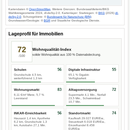
Kartendaten ©
OpenStreetMap
. Weitere Grenzen: Bundeswahlleiterin/BKG
Wahlkreisgeometrie 2024, dl-de/by-2-0. Kartenlayer: Starkregen: ©
BKG
(2026)
dl-
de/by-2-0
; Schutzgebiete: ©
Bundesamt für Naturschutz (BfN)
;
Grundwasser/Geologie: ©
BGR
und Staatliche Geologische Dienste.
Lageprofil für Immobilien
72
Wohnqualität-Index
solide Wohnqualität aus 100 % Datenabdeckung.
/100
56
55
Schulen
Digitale Infrastruktur
Grundschule 4,5 km,
65,1 % Gigabit-
weiterführend 1,3 km
Verfügbarkeit
83
72
Wohnungsmarkt
Alltagsversorgung
6,11 €/m² Miete, 5,7 %
Supermarkt 4,1 Min., Notfall
Leerstand
23,5 Min., Schwimmbad
10,7 Min.
56
74
INKAR-Erreichbarkeit
Standortmarkt
Hausarzt 1,4 km, Apotheke
Kaufkraft 29.027 EUR/Ew.,
6,2 km, Grundschule 1,3
Steuerkraft 6.018 EUR/Ew.,
km, Autobahn 27,1 Min.
Einzelhandel 8.458
EUR/Ew.