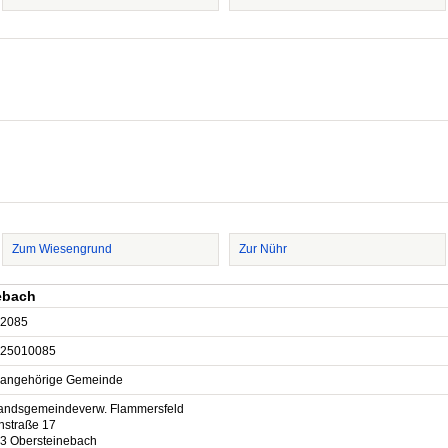
Zum Wiesengrund
Zur Nühr
ebach
2085
25010085
sangehörige Gemeinde
andsgemeindeverw. Flammersfeld
nstraße 17
3 Obersteinebach