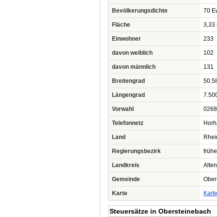
Bevölkerungsdichte
70 Ew
Fläche
3,33
Einwohner
233
davon weiblich
102
davon männlich
131
Breitengrad
50.5
Längengrad
7.50
Vorwahl
0268
Telefonnetz
Horh
Land
Rhei
Regierungsbezirk
frühe
Landkreis
Alte
Gemeinde
Ober
Karte
Kart
Steuersätze in Obersteinebach