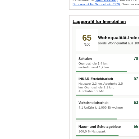
Kartendaten ©
OpenStreetMap
. Weitere Gren
Bundesamt für Naturschutz (BfN)
; Grundwasse
Lageprofil für Immobilien
65
Wohnqualität-Inde
solide Wohnqualität aus 1
/100
79
Schulen
Grundschule 1,4 km,
weiterführend 1,2 km
57
INKAR-Erreichbarkeit
Hausarzt 2,3 km, Apotheke 2,5
km, Grundschule 2,1 km,
Autobahn 6,2 Min.
63
Verkehrssicherheit
4,1 Unfälle je 1.000 Einwohner
66
Natur- und Schutzgebiete
100,0 % Naturpark