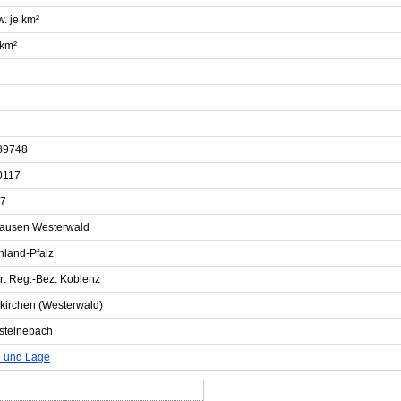
. je km²
 km²
89748
0117
7
ausen Westerwald
nland-Pfalz
r: Reg.-Bez. Koblenz
nkirchen (Westerwald)
steinebach
e und Lage