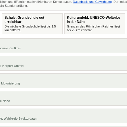
ichen und öffentlich nachvollziehbaren Kontextdaten.
Datenbasis und Gewichtung
. Der Index
lle Standortprüfung.
Schule: Grundschule gut
Kulturumfeld: UNESCO-Welterbe
erreichbar
in der Nähe
Die nächste Grundschule liegt bis 1,5
Grenzen des Römischen Reiches liegt
km entfernt.
bis 25 km entfernt.
ionale Kaufkraft
, Heliport-Umfeld
 Motorisierung
te Nähe
e, Wahlkreis-Strukturdaten