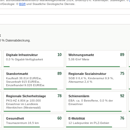
zen: Bundeswahlleiterin/BKG Wahlkreisgeometrie 2024, dl-de/by-2-0. Kartenlayer: Starkregen: ©
r/Geologie: ©
BGR
und Staatliche Geologische Dienste.
x
00 % Datenabdeckung.
10
89
Digitale Infrastruktur
Wohnungsmarkt
0,0 % Gigabit-Verfügbarkeit
5,06 €/m² Miete
89
75
Standortmarkt
Regionale Sozialstruktur
Kaufkraft 36.614 EUR/Ew.,
SGB II 6,4 %, Kinderarmut 9,9 %,
Steuerkraft 915 EUR/Ew.,
Altersarmut 2,4 %
Einzelhandel 9.026 EUR/Ew.
78
92
Regionale Sicherheitslage
Schienenlärm
PKS-HZ 4.804 je 100.000
EBA: ca. 0 Betroffene, 0,0 % der
Einwohner im Landkreis
Einwohner
Altenkirchen (Westerwald)
60
76
Gesundheit
E-Mobilität
Traumazentrum 16,5 km
12 Ladepunkte im PLZ-Gebiet