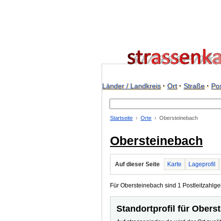
Länder / Landkreis
·
Ort
·
Straße
·
Pos
Startseite
Orte
Obersteinebach
Obersteinebach
Auf dieser Seite
Karte
Lageprofil
Für Obersteinebach sind 1 Postleitzahlgeb
Standortprofil für Obers