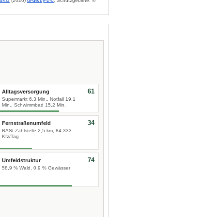
BKG
(2026)
dl-de/by-2-0
; Schutzgebiete: ©
61
Alltagsversorgung
Supermarkt 6,3 Min., Notfall 19,1
Min., Schwimmbad 15,2 Min.
34
Fernstraßenumfeld
BASt-Zählstelle 2,5 km, 84.333
Kfz/Tag
74
Umfeldstruktur
58,9 % Wald, 0,9 % Gewässer