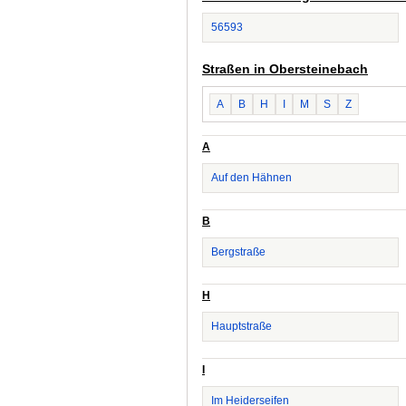
56593
Straßen in Obersteinebach
A
B
H
I
M
S
Z
A
Auf den Hähnen
B
Bergstraße
H
Hauptstraße
I
Im Heiderseifen