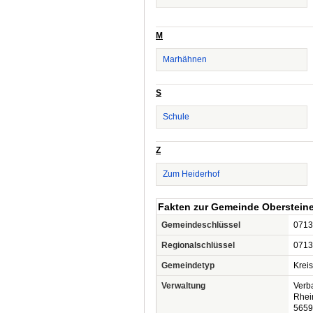
M
Marhähnen
S
Schule
Z
Zum Heiderhof
Fakten zur Gemeinde Oberstein
Gemeindeschlüssel
0713
Regionalschlüssel
0713
Gemeindetyp
Krei
Verwaltung
Verb
Rhei
5659