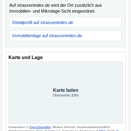
Auf strassenindex.de wird der Ort zusätzlich aus
Immobilien- und Mikrolage-Sicht eingeordnet.
Detailprofil auf strassenindex.de
Immobilienlage auf strassenindex.de
Karte und Lage
Karte laden
Oberweiler, Eifel
Kartendaten ©
OpenStreetMap
. Weitere Grenzen: Bundeswahlleiterin/BKG
Wahlkreisgeometrie 2024, dl-de/by-2-0. Kartenlayer: Starkregen: ©
BKG
(2026)
dl-