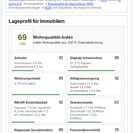
de/by-2-0
; Schutzgebiete: ©
Bundesamt für Naturschutz (BfN)
;
Grundwasser/Geologie: ©
BGR
und Staatliche Geologische Dienste.
Lageprofil für Immobilien
69
Wohnqualität-Index
solide Wohnqualität aus 100 % Datenabdeckung.
/100
41
88
Schulen
Digitale Infrastruktur
Grundschule 3,5 km,
87,5 % Gigabit-
weiterführend 6,5 km
Verfügbarkeit
89
52
Wohnungsmarkt
Alltagsversorgung
4,75 €/m² Miete
Supermarkt 12,6 Min.,
Notfall 13,9 Min.,
Schwimmbad 13,9 Min.
42
63
INKAR-Erreichbarkeit
Standortmarkt
Hausarzt 7,9 km, Apotheke
Kaufkraft 27.754 EUR/Ew.,
8,2 km, Grundschule 4,2
Steuerkraft 731 EUR/Ew.,
km, Autobahn 10,2 Min.
Einzelhandel 7.010
EUR/Ew.
89
70
Regionale Sozialstruktur
Fernstraßenumfeld