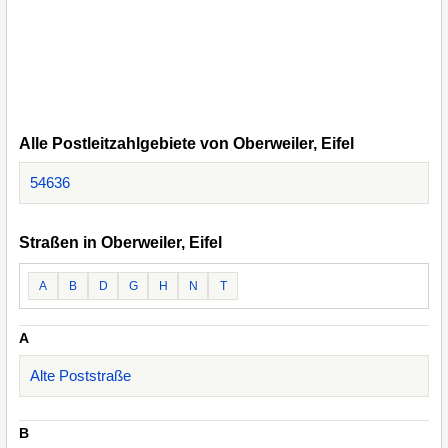
Alle Postleitzahlgebiete von Oberweiler, Eifel
54636
Straßen in Oberweiler, Eifel
A
B
D
G
H
N
T
A
Alte Poststraße
B