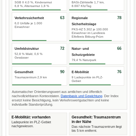
SGB II 4,0 %, Kinderarmut
BASt-Zählstelle 1,7 km,
6,8 %, Altersarmut 1,8 %
8.697 Kfz/Tag
63
78
Verkehrssicherheit
Regionale
6,0 Unfälle je 1.000
Sicherheitslage
Einwohner
PKS-HZ 5.302 je 100.000
Einwohner im Landkreis
Eifelkreis Bitburg-Prüm
72
66
Umfeldstruktur
Natur- und
52,8 % Wald, 0,6 %
Schutzgebiete
Gewässer
79,4 % Naturpark
90
76
Gesundheit
E-Mobilität
Traumazentrum 2,9 km
9 Ladepunkte im PLZ-
Gebiet
Automatischer Orientierungswert aus amtlichen und öffentlich
nachvollziehbaren Kontextdaten.
Datenbasis und Gewichtung
. Der Index
ersetzt keine Besichtigung, kein Verkehrswertgutachten und keine
individuelle Standortprüfung.
E-Mobilität: vorhanden
Gesundheit: Traumazentrum
in der Nähe
Ladepunkte im PLZ-Gebiet
nachgewiesen.
Das nächste Traumazentrum liegt
bis 5 km entfernt.