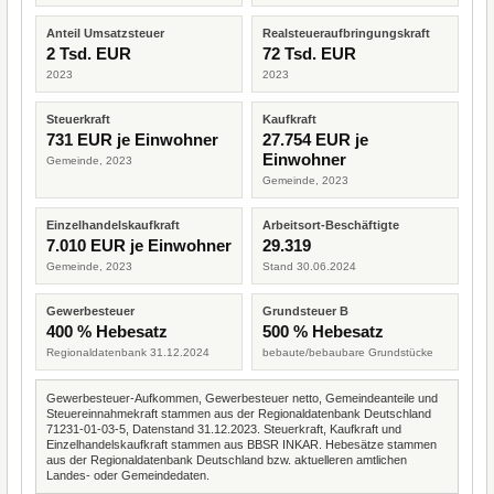
Anteil Umsatzsteuer
Realsteueraufbringungskraft
2 Tsd. EUR
72 Tsd. EUR
2023
2023
Steuerkraft
Kaufkraft
731 EUR je Einwohner
27.754 EUR je
Einwohner
Gemeinde, 2023
Gemeinde, 2023
Einzelhandelskaufkraft
Arbeitsort-Beschäftigte
7.010 EUR je Einwohner
29.319
Gemeinde, 2023
Stand 30.06.2024
Gewerbesteuer
Grundsteuer B
400 % Hebesatz
500 % Hebesatz
Regionaldatenbank 31.12.2024
bebaute/bebaubare Grundstücke
Gewerbesteuer-Aufkommen, Gewerbesteuer netto, Gemeindeanteile und
Steuereinnahmekraft stammen aus der Regionaldatenbank Deutschland
71231-01-03-5, Datenstand 31.12.2023. Steuerkraft, Kaufkraft und
Einzelhandelskaufkraft stammen aus BBSR INKAR. Hebesätze stammen
aus der Regionaldatenbank Deutschland bzw. aktuelleren amtlichen
Landes- oder Gemeindedaten.