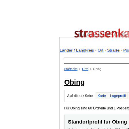
Länder / Landkreis
·
Ort
·
Straße
·
Pos
Startseite
Orte
Obing
Obing
Auf dieser Seite
Karte
Lageprofil
Für Obing sind 60 Ortsteile und 1 Postleit
Standortprofil für Obing