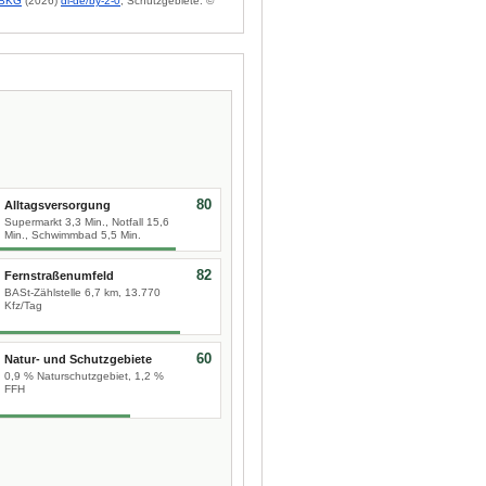
BKG
(2026)
dl-de/by-2-0
; Schutzgebiete: ©
80
Alltagsversorgung
Supermarkt 3,3 Min., Notfall 15,6
Min., Schwimmbad 5,5 Min.
82
Fernstraßenumfeld
BASt-Zählstelle 6,7 km, 13.770
Kfz/Tag
60
Natur- und Schutzgebiete
0,9 % Naturschutzgebiet, 1,2 %
FFH