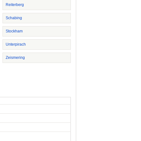
Reiterberg
Schabing
Stockham
Unterpirach
Zeismering