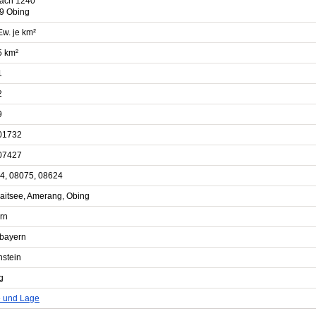
fach 1240
9 Obing
Ew. je km²
5 km²
1
2
9
01732
07427
4, 08075, 08624
aitsee, Amerang, Obing
rn
bayern
nstein
g
e und Lage