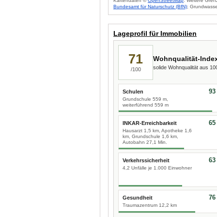
Kartendaten ©
OpenStreetMap
. Weitere Gren
Bundesamt für Naturschutz (BfN)
; Grundwasse
Lageprofil für Immobilien
71
Wohnqualität-Inde
solide Wohnqualität aus 1
/100
93
Schulen
Grundschule 559 m,
weiterführend 559 m
65
INKAR-Erreichbarkeit
Hausarzt 1,5 km, Apotheke 1,6
km, Grundschule 1,6 km,
Autobahn 27,1 Min.
63
Verkehrssicherheit
4,2 Unfälle je 1.000 Einwohner
76
Gesundheit
Traumazentrum 12,2 km