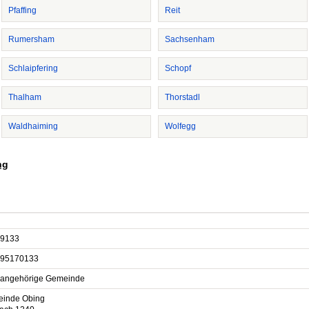
Pfaffing
Reit
Rumersham
Sachsenham
Schlaipfering
Schopf
Thalham
Thorstadl
Waldhaiming
Wolfegg
ng
9133
95170133
sangehörige Gemeinde
inde Obing