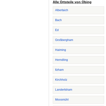
Alle Ortsteile von Obing
Albertaich
Bach
Ed
Großbergham
Haiming
Herndling
Ilzham
Kirchholz
Landertsham
Moosmühl