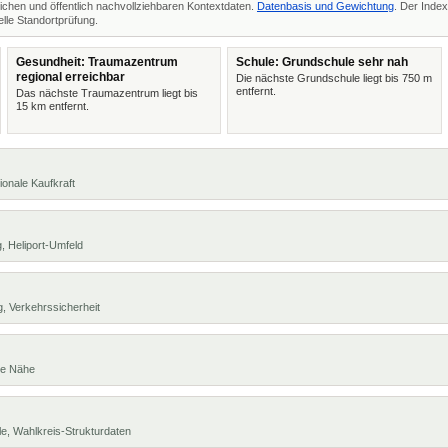
ichen und öffentlich nachvollziehbaren Kontextdaten.
Datenbasis und Gewichtung
. Der Index
lle Standortprüfung.
Gesundheit: Traumazentrum
Schule: Grundschule sehr nah
regional erreichbar
Die nächste Grundschule liegt bis 750 m
entfernt.
Das nächste Traumazentrum liegt bis
15 km entfernt.
ionale Kaufkraft
, Heliport-Umfeld
, Verkehrssicherheit
te Nähe
e, Wahlkreis-Strukturdaten