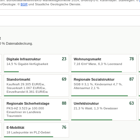
zen: Bundeswahlleiterin/BKG Wahlkreisgeometrie 2024, dl-de/by-2-0. Kartenlayer: Starkregen: ©
r/Geologie: ©
BGR
und Staatliche Geologische Dienste.
x
00 % Datenabdeckung.
23
78
Digitale Infrastruktur
Wohnungsmarkt
14,5 % Gigabit-Verfügbarkeit
7,16 €/m² Miete, 6,3 % Leerstand
69
87
Standortmarkt
Regionale Sozialstruktur
Kaufkraft 29.305 EUR/Ew.,
SGB II 3,1 %, Kinderarmut 4,7 %,
Steuerkraft 1.067 EUR/Ew.,
Altersarmut 2,1 %
Einzelhandel 8.361 EUR/Ew.
88
63
Regionale Sicherheitslage
Umfeldstruktur
PKS-HZ 3.523 je 100.000
21,3 % Wald, 1,3 % Gewässer
Einwohner im Landkreis
Traunstein
76
E-Mobilität
18 Ladepunkte im PLZ-Gebiet