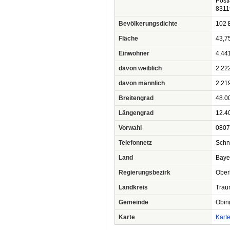
Post
8311
Bevölkerungsdichte
102 
Fläche
43,7
Einwohner
4.44
davon weiblich
2.22
davon männlich
2.21
Breitengrad
48.0
Längengrad
12.4
Vorwahl
0807
Telefonnetz
Schn
Land
Baye
Regierungsbezirk
Ober
Landkreis
Trau
Gemeinde
Obin
Karte
Kart