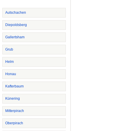
Autschachen
Diepoldsberg
Gallertsham
Grub
Helm
Honau
Kafterbaum
Künering
Mitterpirach
Oberpirach