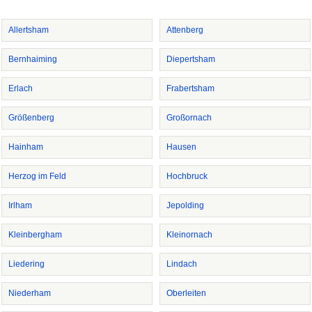
Allertsham
Attenberg
Bernhaiming
Diepertsham
Erlach
Frabertsham
Größenberg
Großornach
Hainham
Hausen
Herzog im Feld
Hochbruck
Irlham
Jepolding
Kleinbergham
Kleinornach
Liedering
Lindach
Niederham
Oberleiten