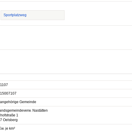
Sportplatzweg
1107
15007107
sangehörige Gemeinde
andsgemeindeverw. Nastätten
hofstraße 1
7 Oelsberg
Ew. je km²