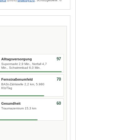
BKG
(2026)
dl-de/by-2-0
; Schutzgebiete: ©
97
Alltagsversorgung
Supermarkt 2,9 Min., Notfall 4,7
Min., Schwimmbad 6,0 Min.
70
Fernstraßenumfeld
BASt-Zählstelle 2,2 km, 5.980
Kfz/Tag
60
Gesundheit
Traumazentrum 15,3 km