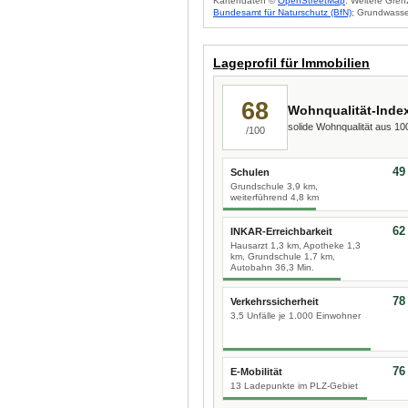
Kartendaten ©
OpenStreetMap
. Weitere Gren
Bundesamt für Naturschutz (BfN)
; Grundwasse
Lageprofil für Immobilien
68
Wohnqualität-Inde
solide Wohnqualität aus 1
/100
49
Schulen
Grundschule 3,9 km,
weiterführend 4,8 km
62
INKAR-Erreichbarkeit
Hausarzt 1,3 km, Apotheke 1,3
km, Grundschule 1,7 km,
Autobahn 36,3 Min.
78
Verkehrssicherheit
3,5 Unfälle je 1.000 Einwohner
76
E-Mobilität
13 Ladepunkte im PLZ-Gebiet