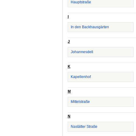
Hauptstraße
I
In den Backhausgärten
J
Johannesdell
K
Kapellenhof
M
Mittelstraße
N
Nastätter Straße