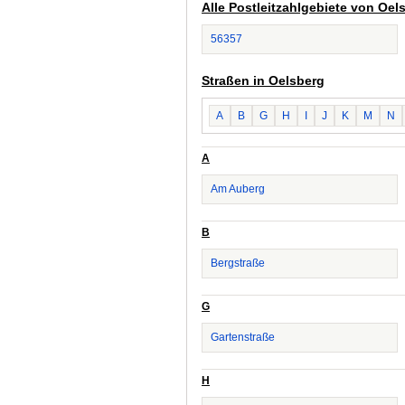
Alle Postleitzahlgebiete von Oel
56357
Straßen in Oelsberg
A
B
G
H
I
J
K
M
N
A
Am Auberg
B
Bergstraße
G
Gartenstraße
H