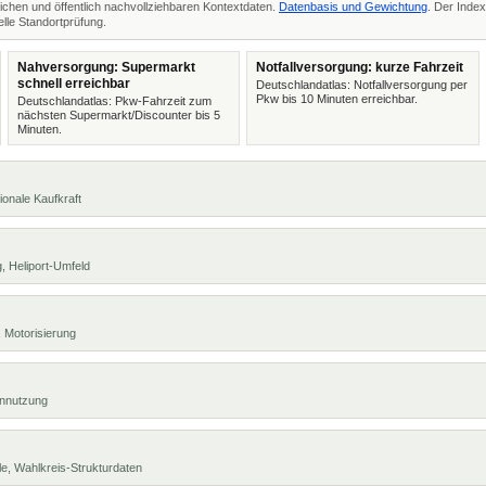
ichen und öffentlich nachvollziehbaren Kontextdaten.
Datenbasis und Gewichtung
. Der Index
lle Standortprüfung.
Nahversorgung: Supermarkt
Notfallversorgung: kurze Fahrzeit
schnell erreichbar
Deutschlandatlas: Notfallversorgung per
Pkw bis 10 Minuten erreichbar.
Deutschlandatlas: Pkw-Fahrzeit zum
nächsten Supermarkt/Discounter bis 5
Minuten.
ionale Kaufkraft
, Heliport-Umfeld
 Motorisierung
ennutzung
e, Wahlkreis-Strukturdaten