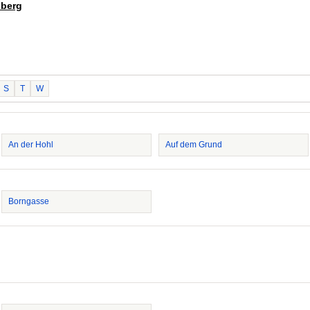
sberg
S
T
W
An der Hohl
Auf dem Grund
Borngasse