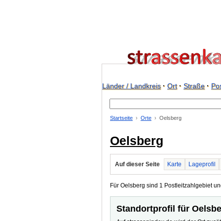
Länder / Landkreis
·
Ort
·
Straße
·
Pos
Startseite
Orte
Oelsberg
Oelsberg
Auf dieser Seite
Karte
Lageprofil
Für Oelsberg sind 1 Postleitzahlgebiet un
Standortprofil für Oelsb