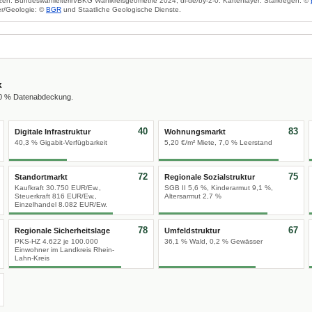
zen: Bundeswahlleiterin/BKG Wahlkreisgeometrie 2024, dl-de/by-2-0. Kartenlayer: Starkregen: ©
r/Geologie: ©
BGR
und Staatliche Geologische Dienste.
x
00 % Datenabdeckung.
40
83
Digitale Infrastruktur
Wohnungsmarkt
40,3 % Gigabit-Verfügbarkeit
5,20 €/m² Miete, 7,0 % Leerstand
72
75
Standortmarkt
Regionale Sozialstruktur
Kaufkraft 30.750 EUR/Ew.,
SGB II 5,6 %, Kinderarmut 9,1 %,
Steuerkraft 816 EUR/Ew.,
Altersarmut 2,7 %
Einzelhandel 8.082 EUR/Ew.
78
67
Regionale Sicherheitslage
Umfeldstruktur
PKS-HZ 4.622 je 100.000
36,1 % Wald, 0,2 % Gewässer
Einwohner im Landkreis Rhein-
Lahn-Kreis