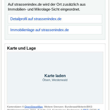
Auf strassenindex.de wird der Ort zusätzlich aus
Immobilien- und Mikrolage-Sicht eingeordnet.
Detailprofil auf strassenindex.de
Immobilienlage auf strassenindex.de
Karte und Lage
Karte laden
Ölsen, Westerwald
Kartendaten ©
OpenStreetMap
. Weitere Grenzen: Bundeswahlleiterin/BKG
Wahlkreisgeometrie 2024, dl-de/by-2-0. Kartenlayer: Starkregen: ©
BKG
(2026)
dl-