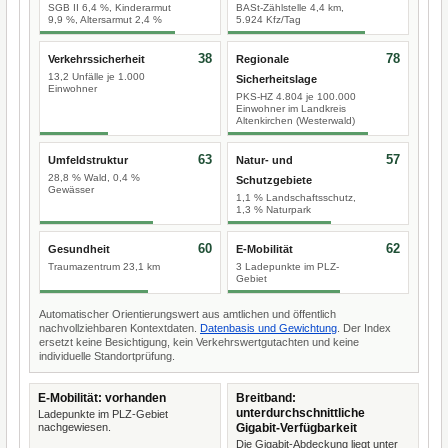
SGB II 6,4 %, Kinderarmut
BASt-Zählstelle 4,4 km,
9,9 %, Altersarmut 2,4 %
5.924 Kfz/Tag
38
78
Verkehrssicherheit
Regionale
13,2 Unfälle je 1.000
Sicherheitslage
Einwohner
PKS-HZ 4.804 je 100.000
Einwohner im Landkreis
Altenkirchen (Westerwald)
63
57
Umfeldstruktur
Natur- und
28,8 % Wald, 0,4 %
Schutzgebiete
Gewässer
1,1 % Landschaftsschutz,
1,3 % Naturpark
60
62
Gesundheit
E-Mobilität
Traumazentrum 23,1 km
3 Ladepunkte im PLZ-
Gebiet
Automatischer Orientierungswert aus amtlichen und öffentlich
nachvollziehbaren Kontextdaten.
Datenbasis und Gewichtung
. Der Index
ersetzt keine Besichtigung, kein Verkehrswertgutachten und keine
individuelle Standortprüfung.
E-Mobilität: vorhanden
Breitband:
unterdurchschnittliche
Ladepunkte im PLZ-Gebiet
nachgewiesen.
Gigabit-Verfügbarkeit
Die Gigabit-Abdeckung liegt unter