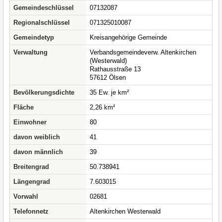
Gemeindeschlüssel
07132087
Regionalschlüssel
071325010087
Gemeindetyp
Kreisangehörige Gemeinde
Verwaltung
Verbandsgemeindeverw. Altenkirchen
(Westerwald)
Rathausstraße 13
57612 Ölsen
Bevölkerungsdichte
35 Ew. je km²
Fläche
2,26 km²
Einwohner
80
davon weiblich
41
davon männlich
39
Breitengrad
50.738941
Längengrad
7.603015
Vorwahl
02681
Telefonnetz
Altenkirchen Westerwald