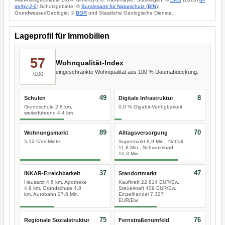
de/by-2-0
; Schutzgebiete: ©
Bundesamt für Naturschutz (BfN)
;
Grundwasser/Geologie: ©
BGR
und Staatliche Geologische Dienste.
Lageprofil für Immobilien
57
Wohnqualität-Index
eingeschränkte Wohnqualität aus 100 % Datenabdeckung.
/100
49
8
Schulen
Digitale Infrastruktur
Grundschule 2,8 km,
0,0 % Gigabit-Verfügbarkeit
weiterführend 4,4 km
89
70
Wohnungsmarkt
Alltagsversorgung
5,13 €/m² Miete
Supermarkt 8,9 Min., Notfall
11,8 Min., Schwimmbad
10,3 Min.
37
47
INKAR-Erreichbarkeit
Standortmarkt
Hausarzt 4,6 km, Apotheke
Kaufkraft 22.814 EUR/Ew.,
4,9 km, Grundschule 4,8
Steuerkraft 409 EUR/Ew.,
km, Autobahn 27,6 Min.
Einzelhandel 7.327
EUR/Ew.
75
76
Regionale Sozialstruktur
Fernstraßenumfeld