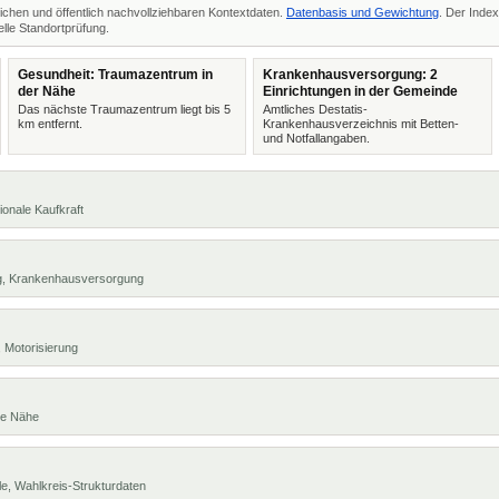
ichen und öffentlich nachvollziehbaren Kontextdaten.
Datenbasis und Gewichtung
. Der Index
lle Standortprüfung.
Gesundheit: Traumazentrum in
Krankenhausversorgung: 2
der Nähe
Einrichtungen in der Gemeinde
Das nächste Traumazentrum liegt bis 5
Amtliches Destatis-
km entfernt.
Krankenhausverzeichnis mit Betten-
und Notfallangaben.
ionale Kaufkraft
ng, Krankenhausversorgung
 Motorisierung
te Nähe
e, Wahlkreis-Strukturdaten