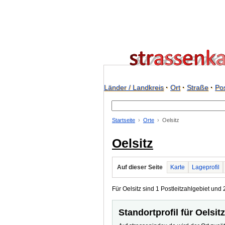
Länder / Landkreis
·
Ort
·
Straße
·
Pos
Startseite
Orte
Oelsitz
Oelsitz
Auf dieser Seite
Karte
Lageprofil
Für Oelsitz sind 1 Postleitzahlgebiet und 
Standortprofil für Oelsitz