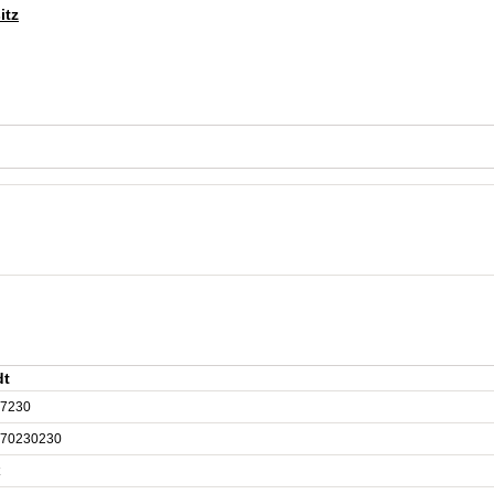
itz
dt
7230
70230230