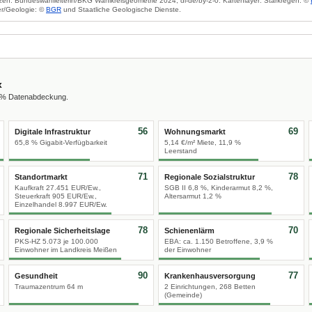
zen: Bundeswahlleiterin/BKG Wahlkreisgeometrie 2024, dl-de/by-2-0. Kartenlayer: Starkregen: ©
r/Geologie: ©
BGR
und Staatliche Geologische Dienste.
x
0 % Datenabdeckung.
56
69
Digitale Infrastruktur
Wohnungsmarkt
65,8 % Gigabit-Verfügbarkeit
5,14 €/m² Miete, 11,9 %
Leerstand
71
78
Standortmarkt
Regionale Sozialstruktur
Kaufkraft 27.451 EUR/Ew.,
SGB II 6,8 %, Kinderarmut 8,2 %,
Steuerkraft 905 EUR/Ew.,
Altersarmut 1,2 %
Einzelhandel 8.997 EUR/Ew.
78
70
Regionale Sicherheitslage
Schienenlärm
PKS-HZ 5.073 je 100.000
EBA: ca. 1.150 Betroffene, 3,9 %
Einwohner im Landkreis Meißen
der Einwohner
90
77
Gesundheit
Krankenhausversorgung
Traumazentrum 64 m
2 Einrichtungen, 268 Betten
(Gemeinde)