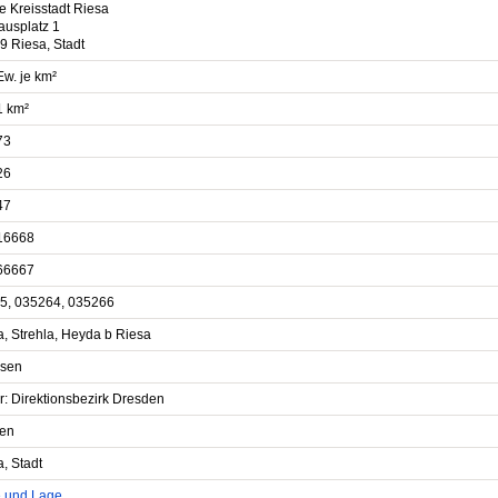
e Kreisstadt Riesa
ausplatz 1
9 Riesa, Stadt
Ew. je km²
1 km²
73
26
47
16668
66667
5, 035264, 035266
a, Strehla, Heyda b Riesa
sen
r: Direktionsbezirk Dresden
en
, Stadt
e und Lage