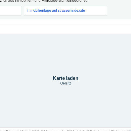
tzlich aus Immobilien- und Mikrolage-Sicht eingeordnet.
Immobilienlage auf strassenindex.de
Karte laden
Oelsitz