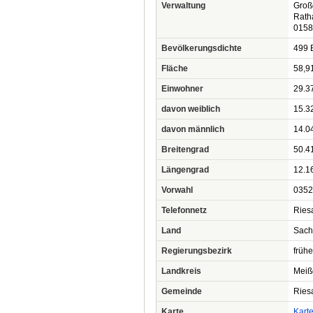
Verwaltung
Groß
Rath
0158
Bevölkerungsdichte
499 
Fläche
58,9
Einwohner
29.3
davon weiblich
15.3
davon männlich
14.0
Breitengrad
50.4
Längengrad
12.1
Vorwahl
0352
Telefonnetz
Ries
Land
Sach
Regierungsbezirk
frühe
Landkreis
Meiß
Gemeinde
Riesa
Karte
Kart