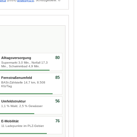
BKG
(2026)
dl-de/by-2-0
; Schutzgebiete: ©
80
Alltagsversorgung
Supermarkt 3,0 Min., Notfall 17,3
Min., Schwimmbad 4,9 Min.
85
Fernstraßenumfeld
BASt-Zählstelle 14,7 km, 8.508
Kfz/Tag
56
Umfeldstruktur
1,1 % Wald, 2,5 % Gewässer
76
E-Mobilität
11 Ladepunkte im PLZ-Gebiet