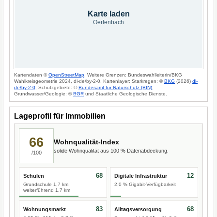
Karte laden
Oerlenbach
Kartendaten ©
OpenStreetMap
. Weitere Grenzen: Bundeswahlleiterin/BKG
Wahlkreisgeometrie 2024, dl-de/by-2-0. Kartenlayer: Starkregen: ©
BKG
(2026)
dl-
de/by-2-0
; Schutzgebiete: ©
Bundesamt für Naturschutz (BfN)
;
Grundwasser/Geologie: ©
BGR
und Staatliche Geologische Dienste.
Lageprofil für Immobilien
66
Wohnqualität-Index
solide Wohnqualität aus 100 % Datenabdeckung.
/100
68
12
Schulen
Digitale Infrastruktur
Grundschule 1,7 km,
2,0 % Gigabit-Verfügbarkeit
weiterführend 1,7 km
83
68
Wohnungsmarkt
Alltagsversorgung