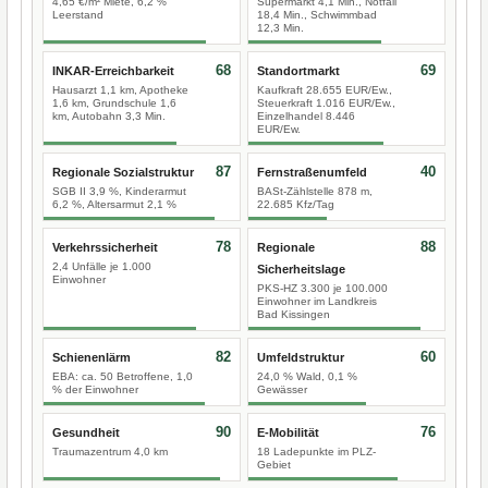
4,65 €/m² Miete, 6,2 %
Supermarkt 4,1 Min., Notfall
Leerstand
18,4 Min., Schwimmbad
12,3 Min.
68
69
INKAR-Erreichbarkeit
Standortmarkt
Hausarzt 1,1 km, Apotheke
Kaufkraft 28.655 EUR/Ew.,
1,6 km, Grundschule 1,6
Steuerkraft 1.016 EUR/Ew.,
km, Autobahn 3,3 Min.
Einzelhandel 8.446
EUR/Ew.
87
40
Regionale Sozialstruktur
Fernstraßenumfeld
SGB II 3,9 %, Kinderarmut
BASt-Zählstelle 878 m,
6,2 %, Altersarmut 2,1 %
22.685 Kfz/Tag
78
88
Verkehrssicherheit
Regionale
2,4 Unfälle je 1.000
Sicherheitslage
Einwohner
PKS-HZ 3.300 je 100.000
Einwohner im Landkreis
Bad Kissingen
82
60
Schienenlärm
Umfeldstruktur
EBA: ca. 50 Betroffene, 1,0
24,0 % Wald, 0,1 %
% der Einwohner
Gewässer
90
76
Gesundheit
E-Mobilität
Traumazentrum 4,0 km
18 Ladepunkte im PLZ-
Gebiet