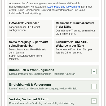
Automatischer Orientierungswert aus amtlichen und öffentlich
nachvollziehbaren Kontextdaten.
Datenbasis und Gewichtung
. Der Index
ersetzt keine Besichtigung, kein Verkehrswertgutachten und keine
individuelle Standortprüfung.
E-Mobilität: vorhanden
Gesundheit: Traumazentrum
in der Nähe
Ladepunkte im PLZ-Gebiet
nachgewiesen.
Das nächste Traumazentrum liegt
bis 5 km entfernt.
Nahversorgung: Supermarkt
Kulturumfeld: UNESCO-
schnell erreichbar
Welterbe in der Nähe
Deutschlandatlas: Pkw-Fahrzeit
Bedeutende Kurstätten Europas
zum nächsten
liegt bis 25 km entfernt.
Supermarkt/Discounter bis 5
Minuten.
Immobilien & Wohnungsmarkt
Digitale Infrastruktur, Energieanlagen, Regionale Kaufkraft
Erreichbarkeit & Versorgung
Ladeinfrastruktur, Gesundheitsversorgung, Heliport-Umfeld
Verkehr, Sicherheit & Lärm
Bundesfernstraßen-Verkehr, Hafenumfeld, Motorisierung