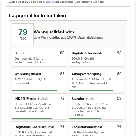
Grundwasser/Geologie: ©
BGR
und Staatliche Geologische Dienste.
Lageprofil für Immobilien
79
Wohnqualität-Index
gute Wohnqualität aus 100 % Datenabdeckung.
/100
86
98
Schulen
Digitale Infrastruktur
Grundschule 981 m,
100,0 % Gigabit-
weiterführend 1,0 km
Verfügbarkeit
83
80
Wohnungsmarkt
Alltagsversorgung
4,93 €/m² Miete, 5,2 %
Supermarkt 2,2 Min., Notfall
Leerstand
18,1 Min., Schwimmbad 6,3
Min.
73
59
INKAR-Erreichbarkeit
Standortmarkt
Hausarzt 847 m, Apotheke
Kaufkraft 26.755 EUR/Ew.,
2,1 km, Grundschule 1,3
Steuerkraft 876 EUR/Ew.,
km, Autobahn 9,6 Min.
Einzelhandel 7.536
EUR/Ew.
78
76
Regionale Sozialstruktur
Fernstraßenumfeld
SGB II 6,7 %, Kinderarmut
BASt-Zählstelle 6,7 km,
10,0 %, Altersarmut 1,0 %
45.617 Kfz/Tag