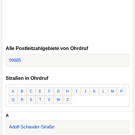
Alle Postleitzahlgebiete von Ohrdruf
99885
Straßen in Ohrdruf
A
B
C
E
F
G
H
I
J
K
L
M
P
Q
R
S
T
V
W
Z
A
Adolf-Schauder-Straße