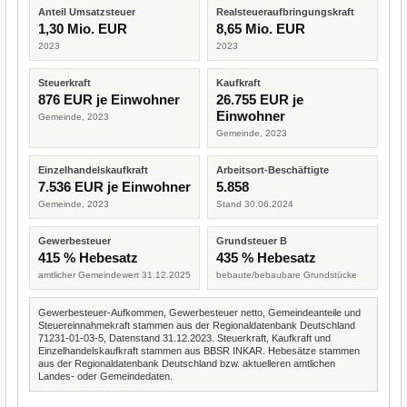
Anteil Umsatzsteuer
Realsteueraufbringungskraft
1,30 Mio. EUR
8,65 Mio. EUR
2023
2023
Steuerkraft
Kaufkraft
876 EUR je Einwohner
26.755 EUR je
Einwohner
Gemeinde, 2023
Gemeinde, 2023
Einzelhandelskaufkraft
Arbeitsort-Beschäftigte
7.536 EUR je Einwohner
5.858
Gemeinde, 2023
Stand 30.06.2024
Gewerbesteuer
Grundsteuer B
415 % Hebesatz
435 % Hebesatz
amtlicher Gemeindewert 31.12.2025
bebaute/bebaubare Grundstücke
Gewerbesteuer-Aufkommen, Gewerbesteuer netto, Gemeindeanteile und
Steuereinnahmekraft stammen aus der Regionaldatenbank Deutschland
71231-01-03-5, Datenstand 31.12.2023. Steuerkraft, Kaufkraft und
Einzelhandelskaufkraft stammen aus BBSR INKAR. Hebesätze stammen
aus der Regionaldatenbank Deutschland bzw. aktuelleren amtlichen
Landes- oder Gemeindedaten.