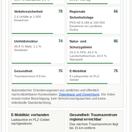
78
66
Verkehrssicherheit
Regionale
2,4 Unfälle je 1.000
Sicherheitslage
Einwohner
PKS-HZ 6.186 je 100.000
Einwohner im Landkreis
Gotha
74
86
Umfeldstruktur
Natur- und
46,8 % Wald, 1,1 %
Schutzgebiete
Gewässer
25,0 % FFH, 44,0 %
Landschaftsschutz, 43,5 %
Naturpark
76
76
Gesundheit
E-Mobilität
Traumazentrum 9,8 km
9 Ladepunkte im PLZ-
Gebiet
Automatischer Orientierungswert aus amtlichen und öffentlich
nachvollziehbaren Kontextdaten.
Datenbasis und Gewichtung
. Der Index
ersetzt keine Besichtigung, kein Verkehrswertgutachten und keine
individuelle Standortprüfung.
E-Mobilität: vorhanden
Gesundheit: Traumazentrum
regional erreichbar
Ladepunkte im PLZ-Gebiet
nachgewiesen.
Das nächste Traumazentrum liegt
bis 15 km entfernt.